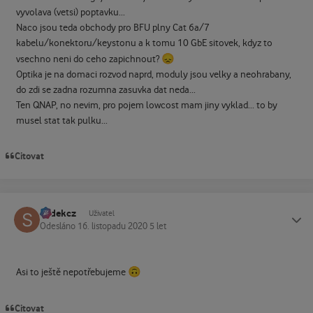
vyvolava (vetsi) poptavku...
Naco jsou teda obchody pro BFU plny Cat 6a/7
kabelu/konektoru/keystonu a k tomu 10 GbE sitovek, kdyz to
😞
vsechno neni do ceho zapichnout?
Optika je na domaci rozvod naprd, moduly jsou velky a neohrabany,
do zdi se zadna rozumna zasuvka dat neda...
Ten QNAP, no nevim, pro pojem lowcost mam jiny vyklad... to by
musel stat tak pulku...
Citovat
sodekcz
Status
Uživatel
Odesláno
16. listopadu 2020
5 let
🙃
Asi to ještě nepotřebujeme
Citovat