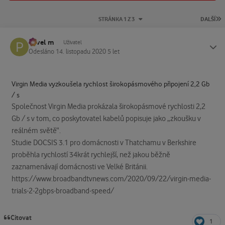
P
STRÁNKA 1 Z 3
DALŠÍ
Pavel m
Status
Uživatel
Odesláno
14. listopadu 2020
5 let
Virgin Media vyzkoušela rychlost širokopásmového připojení 2,2 Gb
/ s
Společnost Virgin Media prokázala širokopásmové rychlosti 2,2
Gb / s v tom, co poskytovatel kabelů popisuje jako „zkoušku v
reálném světě“.
Studie DOCSIS 3.1 pro domácnosti v Thatchamu v Berkshire
proběhla rychlostí 34krát rychlejší, než jakou běžně
zaznamenávají domácnosti ve Velké Británii.
https://www.broadbandtvnews.com/2020/09/22/virgin-media-
trials-2-2gbps-broadband-speed/
Citovat
1