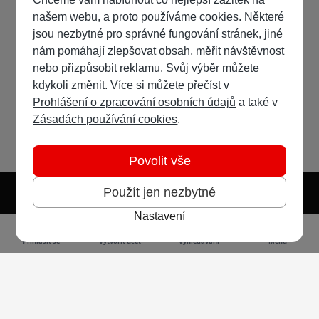
našem webu, a proto používáme cookies. Některé
jsou nezbytné pro správné fungování stránek, jiné
nám pomáhají zlepšovat obsah, měřit návštěvnost
nebo přizpůsobit reklamu. Svůj výběr můžete
kdykoli změnit. Více si můžete přečíst v
Prohlášení o zpracování osobních údajů
a také v
Zásadách používání cookies
.
Povolit vše
Použít jen nezbytné
Nastavení
Světlý režim
Tmavý režim
Předvolba systému
Jazyk
RSS
Přihlásit se
Vytvořit účet
Vyhledávání
Menu
Ochrana osobních údajů
Cookies
Vodafone Czech Republic a.s.,