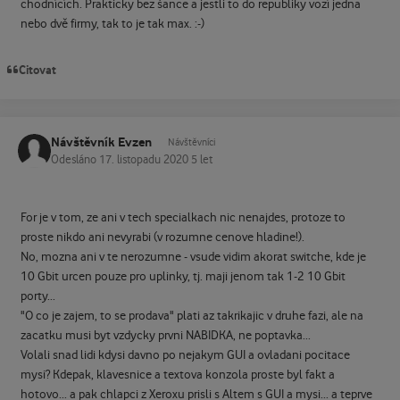
chodnících. Prakticky bez šance a jestli to do republiky vozí jedna
nebo dvě firmy, tak to je tak max. :-)
Citovat
Návštěvník Evzen
Návštěvníci
Odesláno
17. listopadu 2020
5 let
For je v tom, ze ani v tech specialkach nic nenajdes, protoze to
proste nikdo ani nevyrabi (v rozumne cenove hladine!).
No, mozna ani v te nerozumne - vsude vidim akorat switche, kde je
10 Gbit urcen pouze pro uplinky, tj. maji jenom tak 1-2 10 Gbit
porty...
"O co je zajem, to se prodava" plati az takrikajic v druhe fazi, ale na
zacatku musi byt vzdycky prvni NABIDKA, ne poptavka...
Volali snad lidi kdysi davno po nejakym GUI a ovladani pocitace
mysi? Kdepak, klavesnice a textova konzola proste byl fakt a
hotovo... a pak chlapci z Xeroxu prisli s Altem s GUI a mysi... a teprve