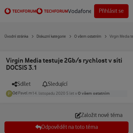
Přejít na obsah
Vodafone Techforum
Přihlásit se
Úvodní stránka
Diskuzní kategorie
O všem ostatním
Virgin Media t
Virgin Media testuje 2Gb/s rychlost v síti
DOCSIS 3.1
Sdílet
Sledující
Od
Pavel m
O všem ostatním
14. listopadu 2020
5 let
v
Založit nové téma
Odpovědět na toto téma