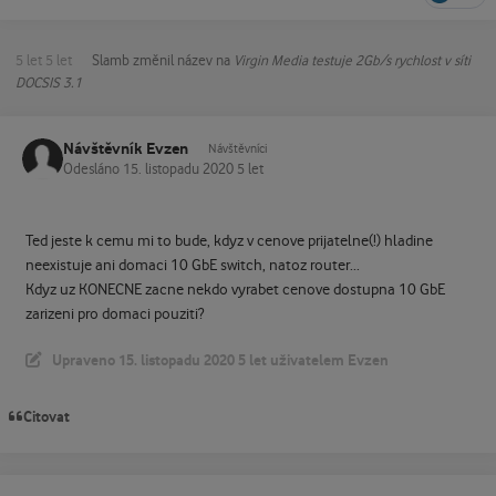
5 let
5 let
Slamb
změnil název na
Virgin Media testuje 2Gb/s rychlost v síti
DOCSIS 3.1
Návštěvník Evzen
Návštěvníci
Odesláno
15. listopadu 2020
5 let
Ted jeste k cemu mi to bude, kdyz v cenove prijatelne(!) hladine
neexistuje ani domaci 10 GbE switch, natoz router...
Kdyz uz KONECNE zacne nekdo vyrabet cenove dostupna 10 GbE
zarizeni pro domaci pouziti?
Upraveno
15. listopadu 2020
5 let
uživatelem Evzen
Citovat