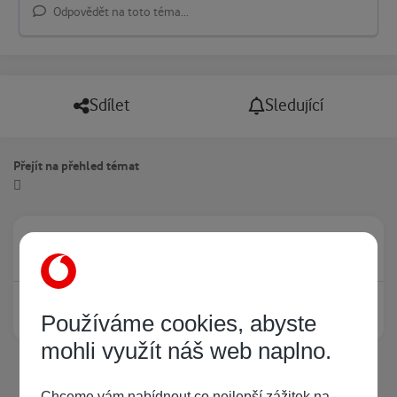
Odpovědět na toto téma...
Sdílet
Sledující
Přejít na přehled témat
Právě prohlíží tuto stránku
0
Žádný registrovaný uživatel si neprohlíží tuto stránku
Používáme cookies, abyste
mohli využít náš web naplno.
Chceme vám nabídnout co nejlepší zážitek na