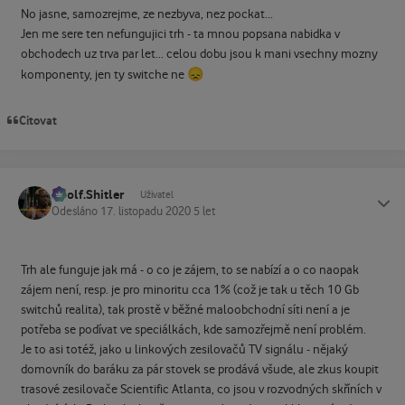
No jasne, samozrejme, ze nezbyva, nez pockat...
Jen me sere ten nefungujici trh - ta mnou popsana nabidka v
obchodech uz trva par let... celou dobu jsou k mani vsechny mozny
😞
komponenty, jen ty switche ne
Citovat
Adolf.Shitler
Status
Uživatel
Odesláno
17. listopadu 2020
5 let
Trh ale funguje jak má - o co je zájem, to se nabízí a o co naopak
zájem není, resp. je pro minoritu cca 1% (což je tak u těch 10 Gb
switchů realita), tak prostě v běžné maloobchodní síti není a je
potřeba se podívat ve speciálkách, kde samozřejmě není problém.
Je to asi totéž, jako u linkových zesilovačů TV signálu - nějaký
domovník do baráku za pár stovek se prodává všude, ale zkus koupit
trasové zesilovače Scientific Atlanta, co jsou v rozvodných skříních v