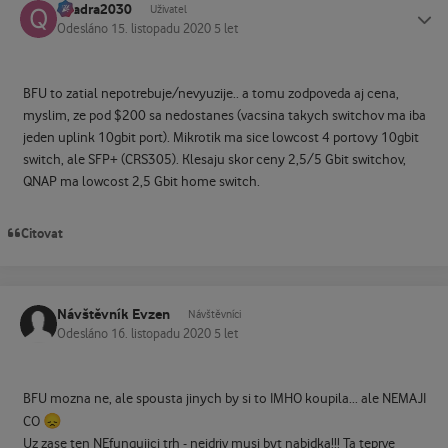
quadra2030
Status
Uživatel
Odesláno
15. listopadu 2020
5 let
BFU to zatial nepotrebuje/nevyuzije.. a tomu zodpoveda aj cena,
myslim, ze pod $200 sa nedostanes (vacsina takych switchov ma iba
jeden uplink 10gbit port). Mikrotik ma sice lowcost 4 portovy 10gbit
switch, ale SFP+ (CRS305). Klesaju skor ceny 2,5/5 Gbit switchov,
QNAP ma lowcost 2,5 Gbit home switch.
Citovat
Návštěvník Evzen
Návštěvníci
Odesláno
16. listopadu 2020
5 let
BFU mozna ne, ale spousta jinych by si to IMHO koupila... ale NEMAJI
😞
CO
Uz zase ten NEfungujici trh - nejdriv musi byt nabidka!!! Ta teprve