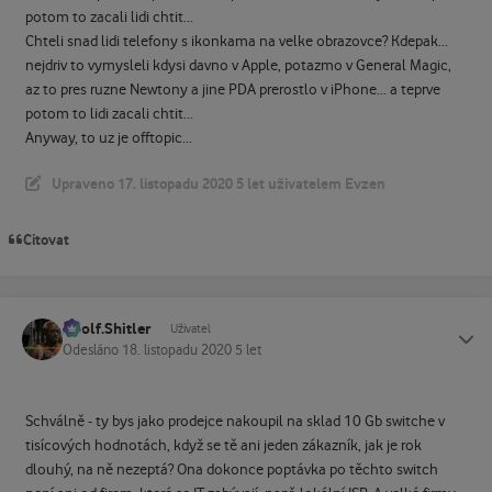
potom to zacali lidi chtit...
Chteli snad lidi telefony s ikonkama na velke obrazovce? Kdepak...
nejdriv to vymysleli kdysi davno v Apple, potazmo v General Magic,
az to pres ruzne Newtony a jine PDA prerostlo v iPhone... a teprve
potom to lidi zacali chtit...
Anyway, to uz je offtopic...
Upraveno
17. listopadu 2020
5 let
uživatelem Evzen
Citovat
Adolf.Shitler
Status
Uživatel
Odesláno
18. listopadu 2020
5 let
Schválně - ty bys jako prodejce nakoupil na sklad 10 Gb switche v
tisícových hodnotách, když se tě ani jeden zákazník, jak je rok
dlouhý, na ně nezeptá? Ona dokonce poptávka po těchto switch