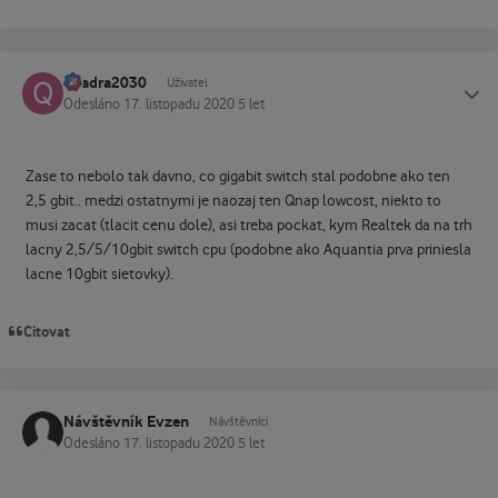
quadra2030
Status
Uživatel
Odesláno
17. listopadu 2020
5 let
Zase to nebolo tak davno, co gigabit switch stal podobne ako ten
2,5 gbit.. medzi ostatnymi je naozaj ten Qnap lowcost, niekto to
musi zacat (tlacit cenu dole), asi treba pockat, kym Realtek da na trh
lacny 2,5/5/10gbit switch cpu (podobne ako Aquantia prva priniesla
lacne 10gbit sietovky).
Citovat
Návštěvník Evzen
Návštěvníci
Odesláno
17. listopadu 2020
5 let