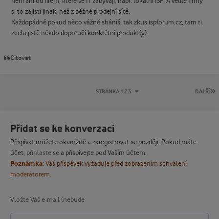
není ani od firem, které se IT zabývají, např. lokální ISP. A velké firmy
si to zajistí jinak, než z běžné prodejní sítě.
Každopádně pokud něco vážně sháníš, tak zkus ispforum.cz, tam ti
zcela jistě někdo doporučí konkrétní produkt(y).
Citovat
P
STRÁNKA 1 Z 3
DALŠÍ
Přidat se ke konverzaci
Přispívat můžete okamžitě a zaregistrovat se později. Pokud máte
účet,
přihlaste se
a přispívejte pod Vaším účtem.
Poznámka:
Váš příspěvek vyžaduje před zobrazením schválení
moderátorem.