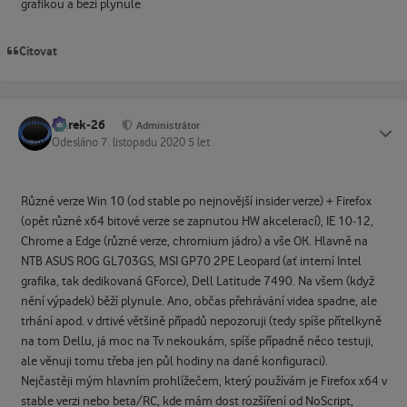
grafikou a bezi plynule
Citovat
Marek-26
Status
Administrátor
Odesláno
7. listopadu 2020
5 let
Různé verze Win 10 (od stable po nejnovější insider verze) + Firefox
(opět různé x64 bitové verze se zapnutou HW akcelerací), IE 10-12,
Chrome a Edge (různé verze, chromium jádro) a vše OK. Hlavně na
NTB ASUS ROG GL703GS, MSI GP70 2PE Leopard (ať interní Intel
grafika, tak dedikovaná GForce), Dell Latitude 7490. Na všem (když
nění výpadek) běží plynule. Ano, občas přehrávání videa spadne, ale
trhání apod. v drtivé většině případů nepozoruji (tedy spíše přítelkyně
na tom Dellu, já moc na Tv nekoukám, spíše případně něco testuji,
ale věnuji tomu třeba jen půl hodiny na dané konfiguraci).
Nejčastěji mým hlavním prohlížečem, který používám je Firefox x64 v
stable verzi nebo beta/RC, kde mám dost rozšíření od NoScript,