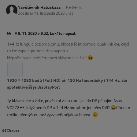
Návštěvník Haluskaaa
Návštěvníci
Odesláno
11. listopadu 2020
5 let
V 8. 11. 2020 v 8:32, Luk1to napsal:
144Hz funguje bez problému, blbosti řešit pomoci dual-link dvi, když
to lze zapojit pomoci displayportu...
😆
Nejspíše bude problém mezi klávesnici a židlí
1920 × 1080 bodů (Full HD) při 120 Hz (teoreticky i 144 Hz, ale
spolehlivější je DisplayPort
Ty klávesnice a židle, pověz mi víc o tom, jak do DP připojím Asus
😄
VG278HE, když nemá DP a 144 Hz protáhne jen přes DVI?
Chce to
🙂
trošku přemýšlet, než vyzvracíš nějakou blbost.
Citovat