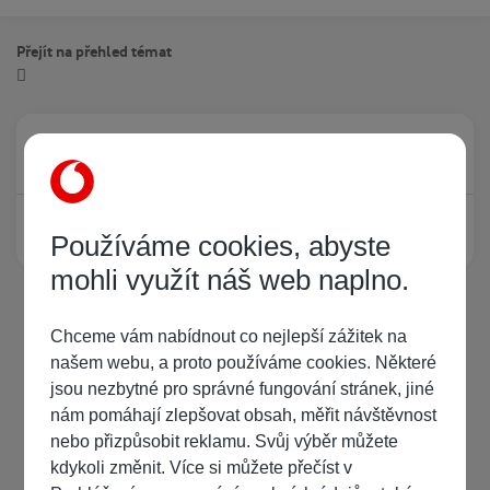
Přejít na přehled témat
Právě prohlíží tuto stránku
0
Žádný registrovaný uživatel si neprohlíží tuto stránku
Používáme cookies, abyste
mohli využít náš web naplno.
Chceme vám nabídnout co nejlepší zážitek na
našem webu, a proto používáme cookies. Některé
jsou nezbytné pro správné fungování stránek, jiné
nám pomáhají zlepšovat obsah, měřit návštěvnost
nebo přizpůsobit reklamu. Svůj výběr můžete
kdykoli změnit. Více si můžete přečíst v