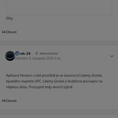
Díky.
Citovat
Marek-26
Status
Administrátor
Odesláno
6. listopadu 2020
5 let
Aplikace Horizon i celé prostředí je ve vlastnictví Liberty Global,
bývalého majitele UPC. Liberty Global ji Vodafone pronajalo na
nějakou dobu. Postupně tedy skončí úplně.
Citovat