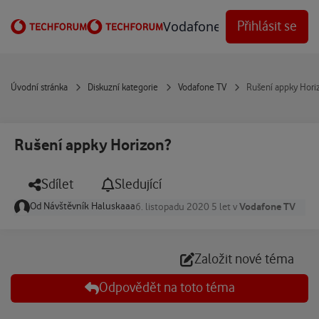
Přejít na obsah
Vodafone Techforum
Přihlásit se
Úvodní stránka
Diskuzní kategorie
Vodafone TV
Rušení appky Hori
Rušení appky Horizon?
Sdílet
Sledující
Od
Návštěvník Haluskaaa
Vodafone TV
6. listopadu 2020
5 let
v
Založit nové téma
Odpovědět na toto téma