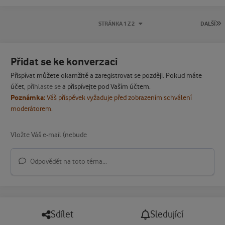
P
STRÁNKA 1 Z 2
DALŠÍ
Přidat se ke konverzaci
Přispívat můžete okamžitě a zaregistrovat se později. Pokud máte
účet,
přihlaste se
a přispívejte pod Vaším účtem.
Poznámka:
Váš příspěvek vyžaduje před zobrazením schválení
moderátorem.
Odpovědět na toto téma...
Sdílet
Sledující