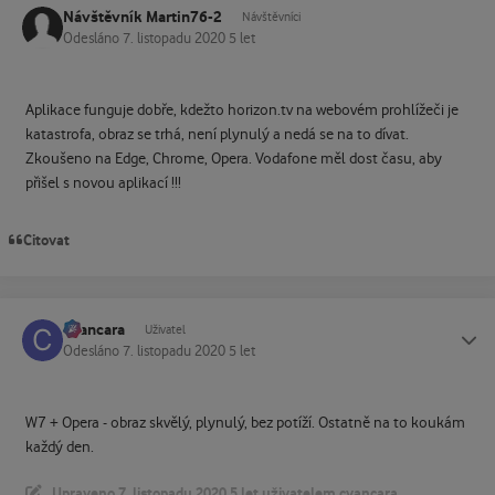
Návštěvník Martin76-2
Návštěvníci
Odesláno
7. listopadu 2020
5 let
Aplikace funguje dobře, kdežto horizon.tv na webovém prohlížeči je
katastrofa, obraz se trhá, není plynulý a nedá se na to dívat.
Zkoušeno na Edge, Chrome, Opera. Vodafone měl dost času, aby
přišel s novou aplikací !!!
Citovat
cvancara
Status
Uživatel
Odesláno
7. listopadu 2020
5 let
W7 + Opera - obraz skvělý, plynulý, bez potíží. Ostatně na to koukám
každý den.
Upraveno
7. listopadu 2020
5 let
uživatelem cvancara