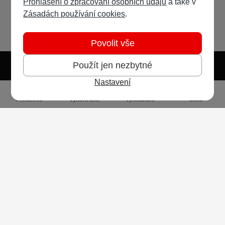
Prohlášení o zpracování osobních údajů
a také v
Zásadách používání cookies
.
Povolit vše
Použít jen nezbytné
Nastavení
Světlý režim
Tmavý režim
Předvolba systému
Jazyk
RSS
Přihlásit se
Vytvořit účet
Vyhledávání
Menu
Ochrana osobních údajů
Cookies
Vodafone Czech Republic a.s.,
nám. Junkových 2808/2, 155 00 - Praha 5,
IČO 25788001, sp. zn. B 6064 vedená u Městského
soudu v Praze
Powered by
Invision Community