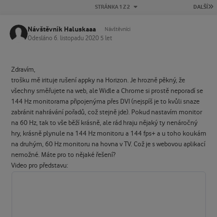
P
STRÁNKA 1 Z 2
DALŠÍ
Návštěvník Haluskaaa
Návštěvníci
Odesláno
6. listopadu 2020
5 let
Zdravím,
trošku mě irituje rušení appky na Horizon. Je hrozně pěkný, že
všechny směřujete na web, ale Widle a Chrome si prostě neporadí se
144 Hz monitorama připojenýma přes DVI (nejspíš je to kvůli snaze
zabránit nahrávání pořadů, což stejně jde). Pokud nastavím monitor
na 60 Hz, tak to vše běží krásně, ale rád hraju nějaký ty nenáročný
hry, krásně plynule na 144 Hz monitoru a 144 fps+ a u toho koukám
na druhým, 60 Hz monitoru na hovna v TV. Což je s webovou aplikací
nemožné. Máte pro to nějaké řešení?
Video pro představu: