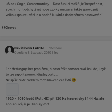
uBlock Origin, Greasemonkey ... Dost funkcí rozšiřující bezpečnost,
abych mohl odchytávat nové vzorky malware, takže zprovoznit
velkou spoustu věcí je o hodně klikání a dodatečném nastavování.
Citovat
Návštěvník Luk1to
Návštěvníci
Odesláno
8. listopadu 2020
5 let
144Hz funguje bez problému, blbosti řešit pomoci dual-link dvi, když
to lze zapojit pomoci displayportu...
😆
Nejspíše bude problém mezi klávesnici a židlí
1920 × 1080 bodů (Full HD) při 120 Hz (teoreticky i 144 Hz, ale
spolehlivější je DisplayPort