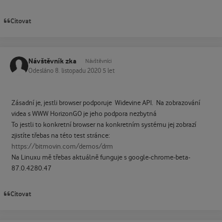
Citovat
Návštěvník zka
Návštěvníci
Odesláno
8. listopadu 2020
5 let
Zásadní je, jestli browser podporuje Widevine API. Na zobrazování
videa s WWW HorizonGO je jeho podpora nezbytná
To jestli to konkretní browser na konkretním systému jej zobrazí
zjistíte třebas na této test stránce:
https://bitmovin.com/demos/drm
Na Linuxu mě třebas aktuálně funguje s google-chrome-beta-
87.0.4280.47
Citovat