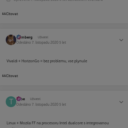
Citovat
homberg
Status
Uživatel
Odesláno
7. listopadu 2020
5 let
Vivaldi + HorizonGo = bez problemu, vse plynule
Citovat
Tube
Status
Uživatel
Odesláno
7. listopadu 2020
5 let
Linux + Mozila FF na procesoru Intel dualcore s integrovanou