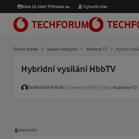
Přejít na obsah
Máte již účet? Přihlaste se
Vytvořit účet
Úvodní stránka
Diskuzní kategorie
Vodafone TV
Hybridní vysí
Hybridní vysílání HbbTV
Od
Návštěvník Kodl
Vodafone TV
10. července 2013
13 let
v
POSLEDNÍ STRÁNKA
1
2
3
4
5
DALŠÍ