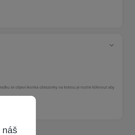
Statusy autora
radku se objevi ikonka obrazovky na kterou je nutne kliknout aby
t náš