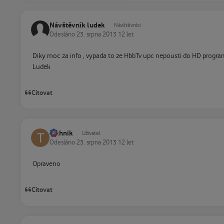
Návštěvník ludek
Návštěvníci
Odesláno
23. srpna 2013
12 let
Diky moc za info , vypada to ze HbbTv upc nepousti do HD program
Ludek
Citovat
technik
Uživatel
Odesláno
23. srpna 2013
12 let
Opraveno
Citovat