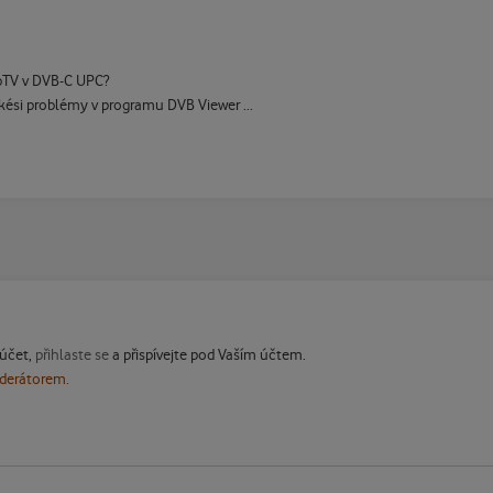
bbTV v DVB-C UPC?
ési problémy v programu DVB Viewer ...
 účet,
přihlaste se
a přispívejte pod Vaším účtem.
oderátorem.