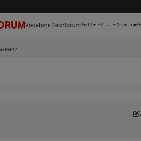
Vodafone Techforum
Procházet
Aktivita
Centrum péč
lání HbbTV