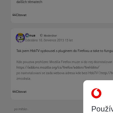
dalších tématech
Citovat
tomus
Moderátor
Odesláno
16. července 2013
13 let
Tak jsem HbbTV vyzkousel s pluginem do Firefoxu a take to fung
Kdo pouziva prohlizec Mozilla Firefox muze si do nej doinstalova
https://addons.mozilla.org/cs/firefox/addon/firehbbtv/
po nainstalovani se zada webova adresa kde bezi HbbTV (
http://h
zmodrala.
Citovat
Použív
po měsíci...