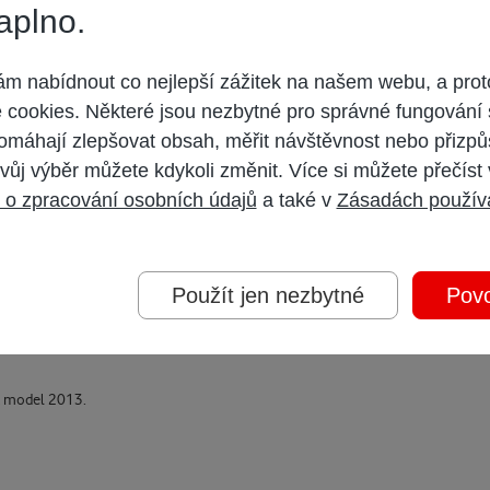
aplno.
 nabídnout co nejlepší zážitek na našem webu, a prot
cookies. Některé jsou nezbytné pro správné fungování 
omáhají zlepšovat obsah, měřit návštěvnost nebo přizpů
ipadne chodi to na DVB-C na HD kanalech? nebo jen na sd kanalech
vůj výběr můžete kdykoli změnit. Více si můžete přečíst
 o zpracování osobních údajů
a také v
Zásadách použív
Použít jen nezbytné
Povo
E model 2013.