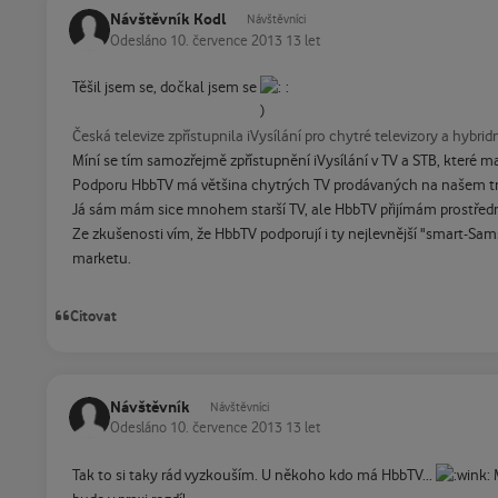
Návštěvník Kodl
Návštěvníci
Odesláno
10. července 2013
13 let
Těšil jsem se, dočkal jsem se
:
Česká televize zpřístupnila iVysílání pro chytré televizory a hybrid
Míní se tím samozřejmě zpřístupnění iVysílání v TV a STB, které 
Podporu HbbTV má většina chytrých TV prodávaných na našem tr
Já sám mám sice mnohem starší TV, ale HbbTV přijímám prostřed
Ze zkušenosti vím, že HbbTV podporují i ty nejlevnější "smart-S
marketu.
Citovat
Návštěvník
Návštěvníci
Odesláno
10. července 2013
13 let
Tak to si taky rád vyzkouším. U někoho kdo má HbbTV...
M