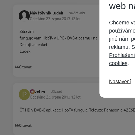
web n
Návštěvník ludek
Návštěvníci
Odesláno
23. srpna 2013
12 let
Chceme vám
používáme 
Zdravim ,
jiné nám p
funguje vam HbbTv v UPC - DVB-t pasmu i na HD kanalech CT ? Pr
Dekuji za reakci
reklamu. S
Ludek
Prohlášení
cookies
.
Citovat
Nastavení
Pavel m
Uživatel
Odesláno
23. srpna 2013
12 let
ČT HD v DVB-C aplikace HbbTV funguje .Televize Panasonic 42E6
Citovat