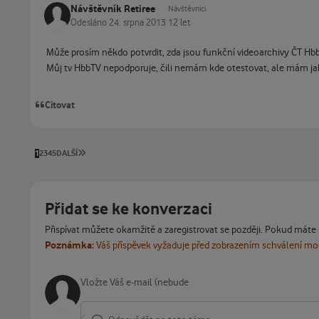
Návštěvník Retiree
Návštěvníci
Odesláno
24. srpna 2013
12 let
Může prosím někdo potvrdit, zda jsou funkční videoarchivy ČT H
Můj tv HbbTV nepodporuje, čili nemám kde otestovat, ale mám jak
Citovat
POSLEDNÍ STRÁNKA
1
2
3
4
5
DALŠÍ
Přidat se ke konverzaci
Přispívat můžete okamžitě a zaregistrovat se později. Pokud máte
Poznámka:
Váš příspěvek vyžaduje před zobrazením schválení m