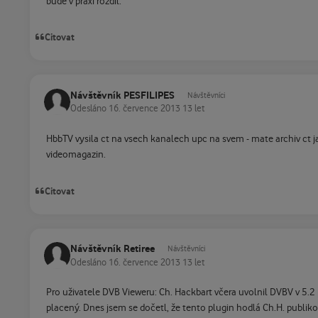
bude v praxi rozdíl.
Citovat
Návštěvník PESFILIPES
Návštěvníci
Odesláno
16. července 2013
13 let
HbbTV vysila ct na vsech kanalech upc na svem - mate archiv ct ja
videomagazin.
Citovat
Návštěvník Retiree
Návštěvníci
Odesláno
16. července 2013
13 let
Pro uživatele DVB Vieweru: Ch. Hackbart včera uvolnil DVBV v 5.
placený. Dnes jsem se dočetl, že tento plugin hodlá Ch.H. publikov