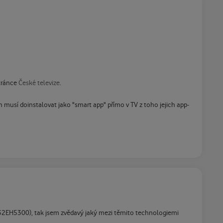
tránce
České televize
.
usí doinstalovat jako "smart app" přímo v TV z toho jejich app-
 UE32EH5300), tak jsem zvědavý jaký mezi těmito technologiemi