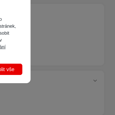
o
stránek,
sobit
 v
ání
lit vše
Statusy autora