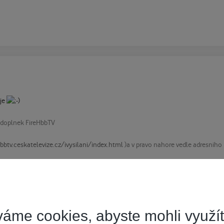
uje
t doplnek FireHbbTV
bbtv.ceskatelevize.cz/ivysilani/index.html
)a v pravo nahore vedle adresniho 
áme cookies, abyste mohli využí