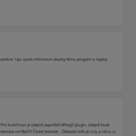
ukatelne. Upc vysila informace ukazky filmu program a nejaky
 Pro funkčnost je údajně zapotřebí Mheg5 plugin, údajně bude
tuzemska na HbbTV České televize... Základní info je
tady
a něco i v