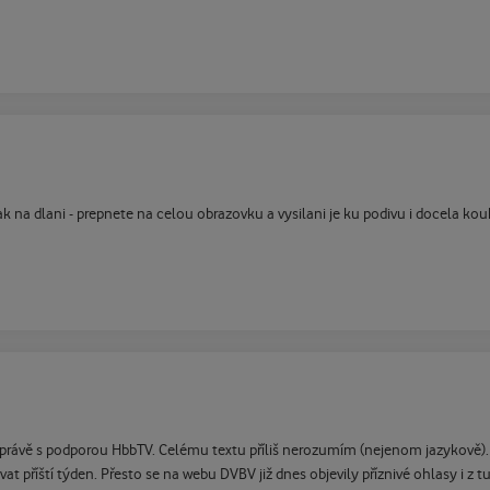
k na dlani - prepnete na celou obrazovku a vysilani je ku podivu i docela ko
2 právě s podporou HbbTV. Celému textu příliš nerozumím (nejenom jazykově).
at příští týden. Přesto se na webu DVBV již dnes objevily příznivé ohlasy i z 