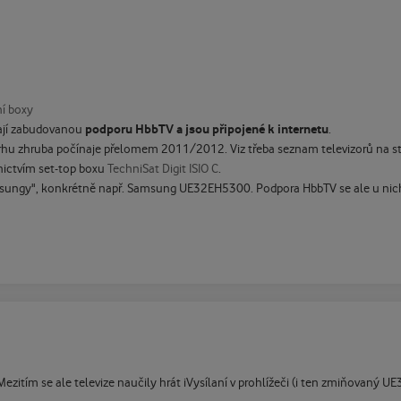
ní boxy
podporu HbbTV a jsou připojené k internetu
mají zabudovanou
.
hu zhruba počínaje přelomem 2011/2012. Viz třeba seznam televizorů na s
nictvím set-top boxu
TechniSat Digit ISIO C
.
amsungy", konkrétně např. Samsung UE32EH5300. Podpora HbbTV se ale u nich m
ezitím se ale televize naučily hrát iVysílaní v prohlížeči (i ten zmiňovaný