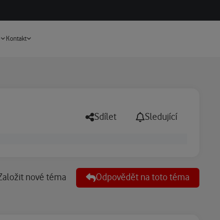
Vyhledávání
e
Kontakt
Sdílet
Sledující
Založit nové téma
Odpovědět na toto téma