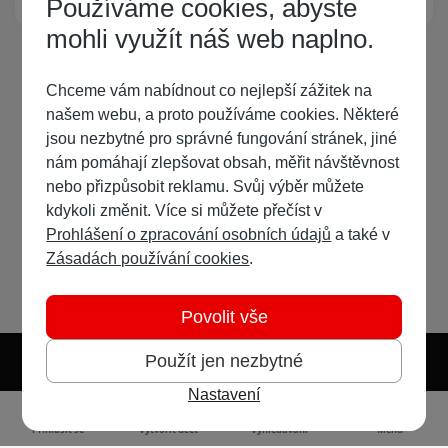
Používáme cookies, abyste
mohli využít náš web naplno.
Chceme vám nabídnout co nejlepší zážitek na
našem webu, a proto používáme cookies. Některé
jsou nezbytné pro správné fungování stránek, jiné
nám pomáhají zlepšovat obsah, měřit návštěvnost
nebo přizpůsobit reklamu. Svůj výběr můžete
kdykoli změnit. Více si můžete přečíst v
Prohlášení o zpracování osobních údajů
a také v
Zásadách používání cookies
.
Povolit vše
Použít jen nezbytné
Nastavení
Světlý režim
Tmavý režim
Předvolba systému
Jazyk
RSS
Přihlásit se
Vytvořit účet
Vyhledávání
Menu