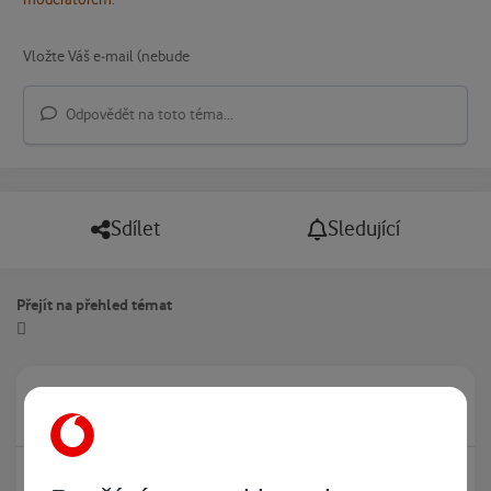
Odpovědět na toto téma...
Sdílet
Sledující
Přejít na přehled témat
Právě prohlíží tuto stránku
0
Žádný registrovaný uživatel si neprohlíží tuto stránku