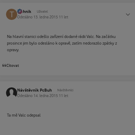
technik
Status
Uživatel
Odesláno
13. ledna 2015
11 let
Na hlavní stanici odešlo zařízení dodané rádii Valc. Na začátku
prosince jim bylo odesláno k opravě, zatím nedorazilo zpátky z
opravy.
Citovat
Návštěvník PcBuh
Návštěvníci
Odesláno
14. ledna 2015
11 let
Ta mě Valc odepsal