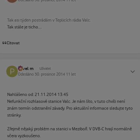
Tak asi týden postrádám v Teplicích rádia Valc.
Tak stále je ticho....
Citovat
Pavel m
Status
Uživatel
Odesláno
30. prosince 2014
11 let
Nahlášeno od: 21.11.2014 13:45
Nefunkční rozhlasové stanice Valc. Je nám líto, v tuto chvíli není
znám termín odstranění závady. Pro aktuální informace sledujte tyto
stránky.
Zřejmě nějaký problém na stanici v Meziboří. V DVB-C hrají normálně
včera vyzkoušeno.