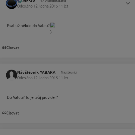
Marek-26
Status
Administrátor
Odesláno
12. ledna 2015
11 let
Psal už někdo do Valcu?
Citovat
Návštěvník YABAKA
Návštěvníci
Odesláno
12. ledna 2015
11 let
Do Valcu? To je tvůj provider?
Citovat