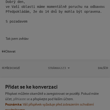
Dobrý den,

ve Vaší oblasti máme momentálně poruchu na odbavovací
Předpokládám, že do 14 dnů by mohla být opravena.

S pozadavem
Tak jsem zvědav
Citovat
PRVNÍ STRÁNKA
P
PŘEDCHOZÍ
STRÁNKA 2 Z 3
DALŠÍ
Přidat se ke konverzaci
Přispívat můžete okamžitě a zaregistrovat se později. Pokud máte
účet,
přihlaste se
a přispívejte pod Vaším účtem.
Poznámka:
Váš příspěvek vyžaduje před zobrazením schválení
moderátorem.