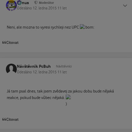
tomus
Status
Moderátor
Odesláno
12. ledna 2015
11 let
Neni, ale mozna to vyresi rychleji nez UPC
Citovat
Návštěvník PcBuh
Návštěvníci
Odesláno
12. ledna 2015
11 let
Já tam psal dnes, tak jsem zvědavej za jakou dobu bude nějaká
reakce, pokud bude vůbec nějaká.
Citovat