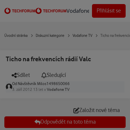
Přejít na obsah
Vodafone Techforum
Přihlásit se
Úvodní stránka
Diskuzní kategorie
Vodafone TV
Ticho na frekvencíc
Ticho na frekvencích rádií Valc
Sdílet
Sledující
Od
Návštěvník Milos1498650066
Vodafone TV
3. září 2012
13 let
v
Založit nové téma
Odpovědět na toto téma