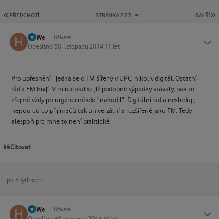
PRVNÍ STRÁNKA
P
PŘEDCHOZÍ
STRÁNKA 2 Z 3
DALŠÍ
HaWe
Status
Uživatel
Odesláno
30. listopadu 2014
11 let
Pro upřesnění - jedná se o FM šířený v UPC, nikoliv digitál. Ostatní
rádia FM hrají. V minulosti se již podobné výpadky stávaly, pak to
zřejmě vždy po urgenci někdo "nahodil". Digitální rádia nesleduji,
nejsou co do přijímačů tak univerzální a rozšířené jako FM. Tedy
alespoň pro mne to není praktické.
Citovat
po 5 týdnech...
HaWe
Status
Uživatel
Odesláno
30. prosince 2014
11 let