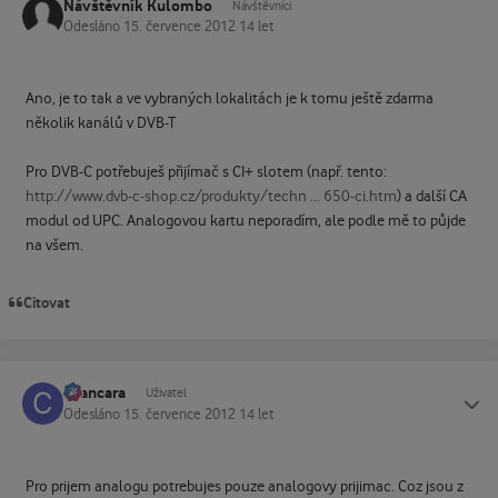
Návštěvník Kulombo
Návštěvníci
Odesláno
15. července 2012
14 let
Ano, je to tak a ve vybraných lokalitách je k tomu ještě zdarma
několik kanálů v DVB-T
Pro DVB-C potřebuješ přijímač s CI+ slotem (např. tento:
http://www.dvb-c-shop.cz/produkty/techn ... 650-ci.htm
) a další CA
modul od UPC. Analogovou kartu neporadím, ale podle mě to půjde
na všem.
Citovat
cvancara
Status
Uživatel
Odesláno
15. července 2012
14 let
Pro prijem analogu potrebujes pouze analogovy prijimac. Coz jsou z