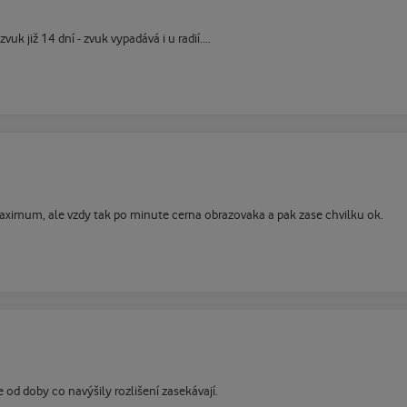
k již 14 dní - zvuk vypadává i u radií....
aximum, ale vzdy tak po minute cerna obrazovaka a pak zase chvilku ok.
d doby co navýšily rozlišení zasekávají.