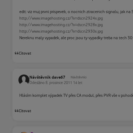
edit: viz muj prvni prispevek, o nocnich ztracenich signalu, jak na 
http://www.imagehosting.cz/?v=dscn2924x.jpg
http://www.imagehosting.cz/?v=dscn2928x.jpg
http://www.imagehosting.cz/?v=dscn2930x.jpg
Nereknu maly vypadek, ale proc jsou ty vypadky treba na tech 30 
Citovat
Návštěvník dave67
Návštěvníci
Odesláno
8. prosince 2011
14 let
Hlásím komplet výpadek TV přes CA modul, přes PVR vše v pohodě..
Citovat