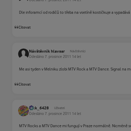
Odesláno
7. prosince 2011
14 let
Dle inforamcí od rodičů to třeba na vsetíně kostičkuje a vypadává zvu
Citovat
Návštěvník hlavsar
Návštěvníci
Odesláno
7. prosince 2011
14 let
Me asi tyden v Melniku zlobi MTV Rock a MTV Dance. Signal na m
Citovat
Jack_6428
Uživatel
Odesláno
7. prosince 2011
14 let
MTV Rocks a MTV Dance mi fungují v Praze normálně. Nicméně se o