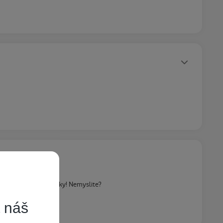
Statusy autora
(ne)odpoved od infolinky! Nemyslite?
t náš