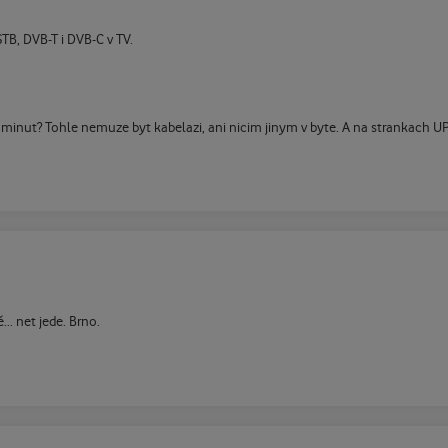
STB, DVB-T i DVB-C v TV.
minut? Tohle nemuze byt kabelazi, ani nicim jinym v byte. A na strankach U
. net jede. Brno.