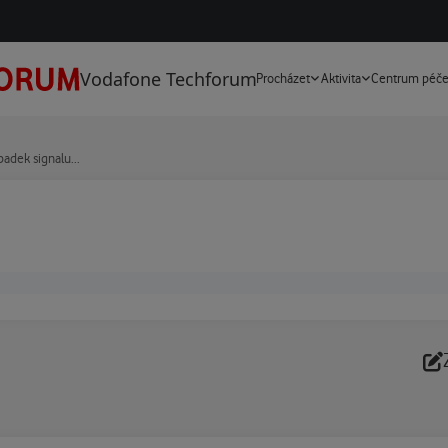
Vodafone Techforum
Procházet
Aktivita
Centrum péč
adek signalu...