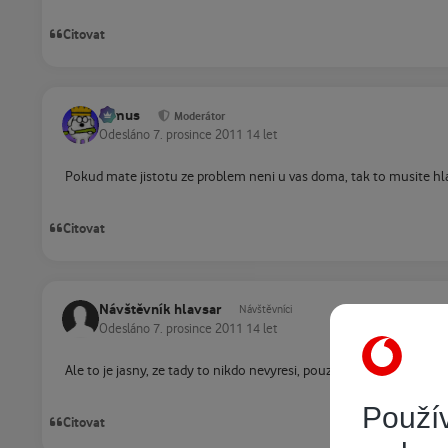
Citovat
tomus
Moderátor
Odesláno
7. prosince 2011
14 let
Pokud mate jistotu ze problem neni u vas doma, tak to musite hla
Citovat
Návštěvník hlavsar
Návštěvníci
Odesláno
7. prosince 2011
14 let
Ale to je jasny, ze tady to nikdo nevyresi, pouze informuji ostatn
Použív
Citovat