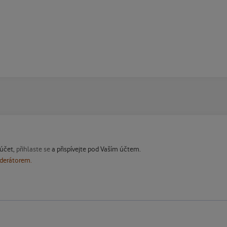
 účet,
přihlaste se
a přispívejte pod Vaším účtem.
oderátorem.