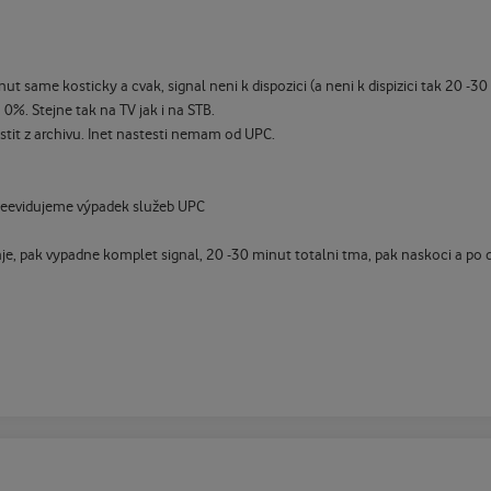
ut same kosticky a cvak, signal neni k dispozici (a neni k dispizici tak 20 -30
 0%. Stejne tak na TV jak i na STB.
tit z archivu. Inet nastesti nemam od UPC.
ě neevidujeme výpadek služeb UPC
aje, pak vypadne komplet signal, 20 -30 minut totalni tma, pak naskoci a po 