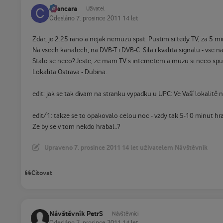
cvancara
Uživatel
Odesláno
7. prosince 2011
14 let
Zdar, je 2.25 rano a nejak nemuzu spat. Pustim si tedy TV, za 5 min
Na vsech kanalech, na DVB-T i DVB-C. Sila i kvalita signalu - vse na
Stalo se neco? Jeste, ze mam TV s internetem a muzu si neco spus
Lokalita Ostrava - Dubina.
edit: jak se tak divam na stranku vypadku u UPC: Ve Vaší lokalit
edit/1: takze se to opakovalo celou noc - vzdy tak 5-10 minut hr
Ze by se v tom nekdo hrabal..?
Upraveno
7. prosince 2011
14 let
uživatelem Návštěvník
Citovat
Návštěvník PetrS
Návštěvníci