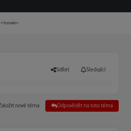
Vyhledávání
e
Kontakt
Sdílet
Sledující
Založit nové téma
Odpovědět na toto téma