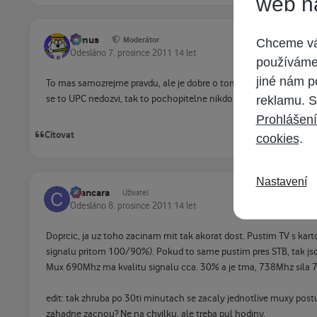
web n
tomus
Moderátor
Chceme vám
Odesláno
7. prosince 2011
14 let
používáme 
jiné nám p
To mas samozrejme pravdu, ale je dobre o tom aspon informovat UP
se to UPC nedozvi, tak to pochopitelne nikdo resit nebude.
reklamu. S
Prohlášení
Citovat
cookies
.
Nastavení
cvancara
Uživatel
Odesláno
8. prosince 2011
14 let
Doprcic, ja uz toho zacinam mit tak akorat dost. Pustim TV s 
signalu pritom 100/90%). Pokud to same pustim pres STB, tak js
Mux 690Mhz ma kvalitu signalu cca. 30% a je tma, 738Mhz sila 75
edit: tak zhruba po 30ti minutach se zacaly jednotlive muxy post
zahadne zacnou? Ne na chvilku, ale treba pul hodiny.