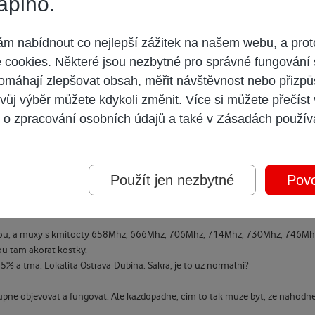
aplno.
 nabídnout co nejlepší zážitek na našem webu, a prot
cookies. Některé jsou nezbytné pro správné fungování 
omáhají zlepšovat obsah, měřit návštěvnost nebo přizpů
C, protoze se casto stava, ze na na siti UPC je nejaky problem, ale nikdo ho
vůj výběr můžete kdykoli změnit. Více si můžete přečíst
 o zpracování osobních údajů
a také v
Zásadách použív
Použít jen nezbytné
Povo
kartou, a muxy s kmitocty 658Mhz, 666Mhz, 706Mhz, 714Mhz, 730Mhz, 746Mhz
ou tam akorat kostky.
% a tma. Lokalita Ostrava-Dubina. Sakra, je to uz normalni?
upne objevovat a fungovat. Ale kazdopadne, cim to tak muze byt, ze nahodne