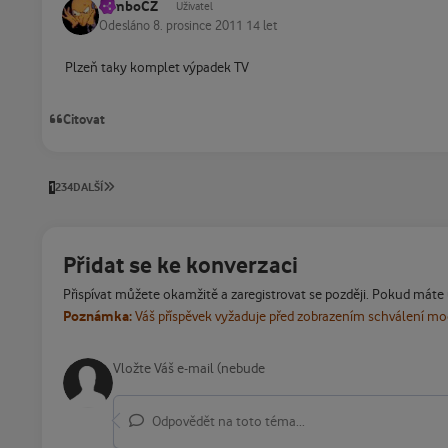
BimboCZ
Uživatel
Odesláno
8. prosince 2011
14 let
Plzeň taky komplet výpadek TV
Citovat
POSLEDNÍ STRÁNKA
1
2
3
4
DALŠÍ
Přidat se ke konverzaci
Přispívat můžete okamžitě a zaregistrovat se později. Pokud máte
Poznámka:
Váš příspěvek vyžaduje před zobrazením schválení m
Odpovědět na toto téma...