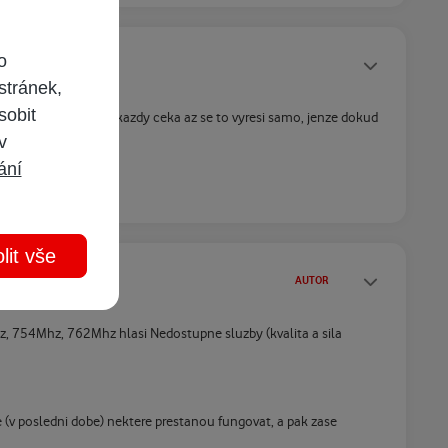
Statusy autora
o
stránek,
sobit
 nenahlasi, protoze kazdy ceka az se to vyresi samo, jenze dokud
 v
ání
lit vše
Statusy autora
AUTOR
, 754Mhz, 762Mhz hlasi Nedostupne sluzby (kvalita a sila
 (v posledni dobe) nektere prestanou fungovat, a pak zase