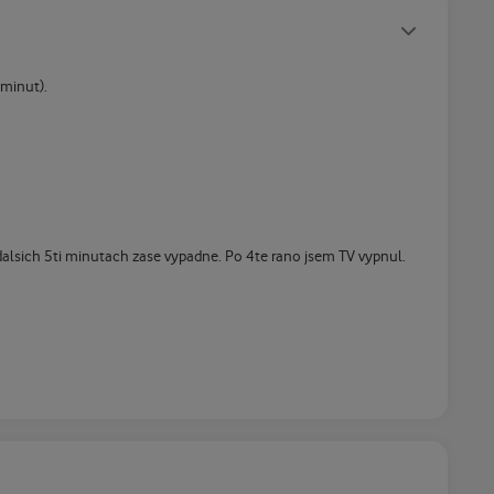
Statusy autora
 minut).
dalsich 5ti minutach zase vypadne. Po 4te rano jsem TV vypnul.