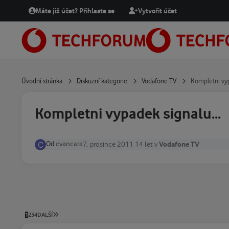
Přejít na obsah
Máte již účet? Přihlaste se
Vytvořit účet
Úvodní stránka
Diskuzní kategorie
Vodafone TV
Kompletni vyp
Kompletni vypadek signalu...
Od
cvancara
Vodafone TV
7. prosince 2011
14 let
v
POSLEDNÍ STRÁNKA
1
2
3
4
DALŠÍ