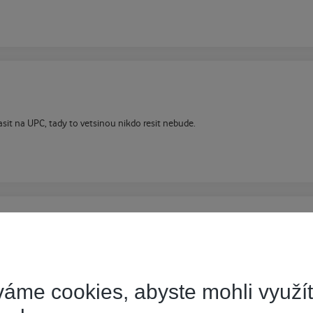
sit na UPC, tady to vetsinou nikdo resit nebude.
i cleny fora o problemu...Ono nekdy je lepsi hodit otazku do fora, nez dostat 
áme cookies, abyste mohli využí