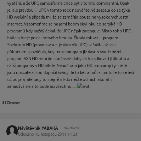
vysílání, a že UPC samozřejmě chce být v tomto dominantní. Opak
je, ale pravdou !!! UPC v tomto roce neuvěřitelně zaspala co se týká
HD vysílání a připadá mi, že se zaměřila pouze na vysokorychlostní
internet. Vzpomeňme se na jarní boom skylinku co se týká HD
programů kdy každý čekal, že UPC nějak zareaguje. Místo toho UPC
hrála a hraje pozici mrtvého brouka. Škoda mluvit ... program
Spektrum HD (provozovatel je vlastník UPC) zařadila až asi s
půlročním zpožděník, kdy tento program již dávno všude běžel,
program AXN HD není do současné doby ač ho slibovali ji dlouho a
další programy v HD nikde. Nepočítám jako HD programy ty, které
jsou upscale a jsou dopočítávány. Je to běs a hrůza, protože to se řeší
už od jara, ale tady to stejně nikdo nečte od nich akorát si
zanadáváme a to bude asi všechno.....
Citovat
Návštěvník YABAKA
Návštěvníci
Odesláno
15. listopadu 2011
14 let