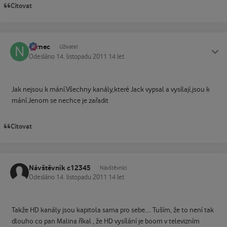
Citovat
namec
Status
Uživatel
Odesláno
14. listopadu 2011
14 let
Jak nejsou k mání.Všechny kanály,které Jack vypsal a vysílají,jsou k
mání.Jenom se nechce je zařadit
Citovat
Návštěvník c12345
Návštěvníci
Odesláno
14. listopadu 2011
14 let
Takže HD kanály jsou kapitola sama pro sebe.... Tuším, že to není tak
dlouho co pan Malina říkal , že HD vysílání je boom v televizním