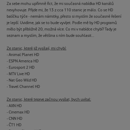
Za sebe mohu upřímně říct, že mi současná nabídka HD kanálů
nevyhovuje. Přijde mi, že 13 z cca 110 stanic je málo. Co se HD
balíčku týče - nemám námitky, přesto si myslím že současné řešení
je lepší. Uvidíme, jak se to bude vyvíjet. Podle mě by HD programů
mělo být přibližně 20, možná více. Co mi v nabídce chybí? Tady je
seznam a myslím, že většina s ním bude souhlasit...
Ze stanic, které již vysílají, mi chybí:
- Animal Planet HD
- ESPN America HD
- Eurosport 2 HD
- MTV Live HD
- Nat Geo Wild HD
- Travel Channel HD
Ze stanic, které teprve začnou vysílat, bych uvítal:
- AXN HD
- Cinemax HD
- CNN HD
- ČT1 HD