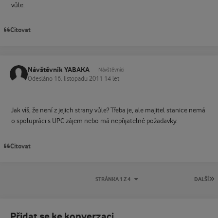
vůle.
Citovat
Návštěvník YABAKA
Návštěvníci
Odesláno
16. listopadu 2011
14 let
Jak víš, že není z jejich strany vůle? Třeba je, ale majitel stanice nemá
o spolupráci s UPC zájem nebo má nepřijatelné požadavky.
Citovat
P
STRÁNKA 1 Z 4
DALŠÍ
Přidat se ke konverzaci