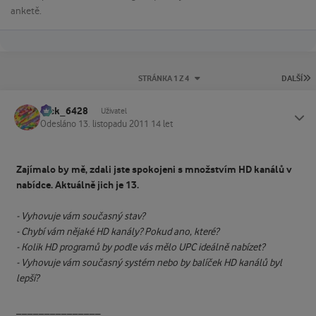
anketě.
P
STRÁNKA 1 Z 4
DALŠÍ
Jack_6428
Status
Uživatel
Odesláno
13. listopadu 2011
14 let
Zajímalo by mě, zdali jste spokojeni s množstvím HD kanálů v
nabídce. Aktuálně jich je 13.
- Vyhovuje vám současný stav?
- Chybí vám nějaké HD kanály? Pokud ano, které?
- Kolik HD programů by podle vás mělo UPC ideálně nabízet?
- Vyhovuje vám současný systém nebo by balíček HD kanálů byl
lepší?
_______________