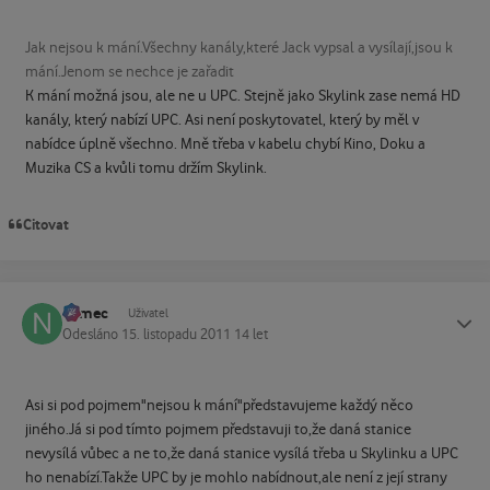
Jak nejsou k mání.Všechny kanály,které Jack vypsal a vysílají,jsou k
mání.Jenom se nechce je zařadit
K mání možná jsou, ale ne u UPC. Stejně jako Skylink zase nemá HD
kanály, který nabízí UPC. Asi není poskytovatel, který by měl v
nabídce úplně všechno. Mně třeba v kabelu chybí Kino, Doku a
Muzika CS a kvůli tomu držím Skylink.
Citovat
namec
Status
Uživatel
Odesláno
15. listopadu 2011
14 let
Asi si pod pojmem"nejsou k mání"představujeme každý něco
jiného.Já si pod tímto pojmem představuji to,že daná stanice
nevysílá vůbec a ne to,že daná stanice vysílá třeba u Skylinku a UPC
ho nenabízí.Takže UPC by je mohlo nabídnout,ale není z její strany