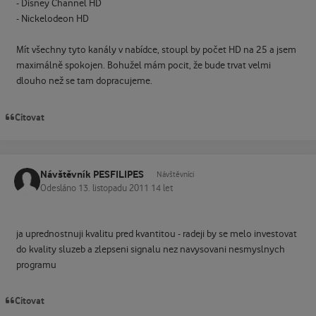
- Disney Channel HD
- Nickelodeon HD
Mít všechny tyto kanály v nabídce, stoupl by počet HD na 25 a jsem
maximálně spokojen. Bohužel mám pocit, že bude trvat velmi
dlouho než se tam dopracujeme.
Citovat
Návštěvník PESFILIPES
Návštěvníci
Odesláno
13. listopadu 2011
14 let
ja uprednostnuji kvalitu pred kvantitou - radeji by se melo investovat
do kvality sluzeb a zlepseni signalu nez navysovani nesmyslnych
programu
Citovat