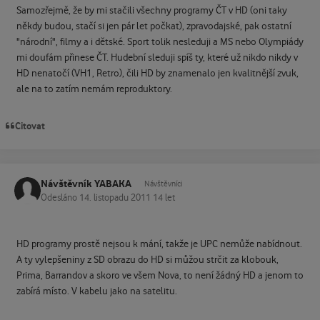
Samozřejmě, že by mi stačili všechny programy ČT v HD (oni taky
někdy budou, stačí si jen pár let počkat), zpravodajské, pak ostatní
"národní", filmy a i dětské. Sport tolik nesleduji a MS nebo Olympiády
mi doufám přinese ČT. Hudební sleduji spíš ty, které už nikdo nikdy v
HD nenatočí (VH1, Retro), čili HD by znamenalo jen kvalitnější zvuk,
ale na to zatím nemám reproduktory.
Citovat
Návštěvník YABAKA
Návštěvníci
Odesláno
14. listopadu 2011
14 let
HD programy prostě nejsou k mání, takže je UPC nemůže nabídnout.
A ty vylepšeniny z SD obrazu do HD si můžou strčit za klobouk,
Prima, Barrandov a skoro ve všem Nova, to není žádný HD a jenom to
zabírá místo. V kabelu jako na satelitu.