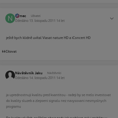
namec
Status
Uživatel
Odesláno
13. listopadu 2011
14 let
ještě bych klidně uvítal Viasat nature HD a iConcert HD
Citovat
Návštěvník Jaku
Návštěvníci
Odesláno
14. listopadu 2011
14 let
ja uprednostnuji kvalitu pred kvantitou - radeji by se melo investovat
do kvality sluzeb a zlepseni signalu nez navysovani nesmyslnych
programu