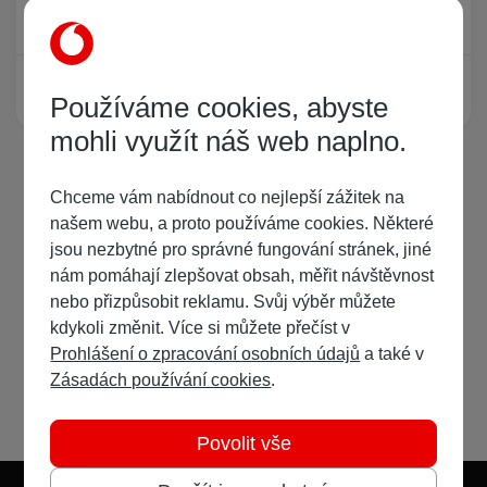
Právě prohlíží tuto stránku
0
Žádný registrovaný uživatel si neprohlíží tuto stránku
Používáme cookies, abyste
mohli využít náš web naplno.
Chceme vám nabídnout co nejlepší zážitek na
našem webu, a proto používáme cookies. Některé
jsou nezbytné pro správné fungování stránek, jiné
nám pomáhají zlepšovat obsah, měřit návštěvnost
nebo přizpůsobit reklamu. Svůj výběr můžete
kdykoli změnit. Více si můžete přečíst v
Prohlášení o zpracování osobních údajů
a také v
Zásadách používání cookies
.
Povolit vše