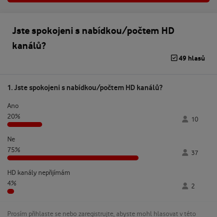
Jste spokojeni s nabídkou/počtem HD
kanálů?
49 hlasů
1. Jste spokojeni s nabídkou/počtem HD kanálů?
Ano
20%
10
Ne
75%
37
HD kanály nepřijímám
4%
2
Prosím přihlaste se nebo zaregistrujte, abyste mohl hlasovat v této