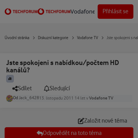
Přejít na obsah
Vodafone Techforum
Přihlásit se
Úvodní stránka
Diskuzní kategorie
Vodafone TV
Jste spokojeni s 
Jste spokojeni s nabídkou/počtem HD
kanálů?
Sdílet
Sledující
Od
Jack_6428
Vodafone TV
13. listopadu 2011
14 let
v
Založit nové téma
Odpovědět na toto téma