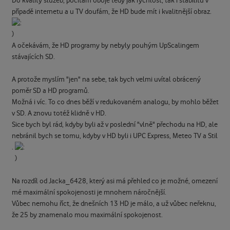
Do kvality služeb, počítám oboje tedy jak rychlost, tak i stabilitu v
případě internetu a u TV doufám, že HD bude mít i kvalitnější obraz.
A očekávám, že HD programy by nebyly pouhým UpScalingem
stávajících SD.
A protože myslím "jen" na sebe, tak bych velmi uvítal obrácený
poměr SD a HD programů.
Možná i víc. To co dnes běží v redukovaném analogu, by mohlo běžet
v SD. A znovu totéž klidně v HD.
Sice bych byl rád, kdyby byli až v poslední "vlně" přechodu na HD, ale
nebránil bych se tomu, kdyby v HD byli i UPC Express, Meteo TV a Stil
.
Na rozdíl od Jacka_6428, který asi má přehled co je možné, omezení
mé maximální spokojenosti je mnohem náročnější.
Vůbec nemohu říct, že dnešních 13 HD je málo, a už vůbec neřeknu,
že 25 by znamenalo mou maximální spokojenost.