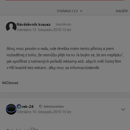
P
STRÁNKA 1 Z 2
DALŠÍ
Návštěvník krausz
Návštěvníci
Odesláno
15. listopadu 2010
15 let
Ahoj, moc prosím o radu, ode dneška mám tento přístroj a jsem
rozladěnej z toho, že nemůžu přijít na to /a bojím se, že ani nepřijdu/,
jak vystříhat z nahraných pořadů reklamy atd...abych měl čistej film
v HD kvalitě bez reklam...díky moc za informaci!zdeněk
Citovat
Marek-26
Status
Administrátor
Odesláno
16. listopadu 2010
15 let