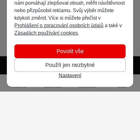
nám pomáhají zlepšovat obsah, měřit návštěvnost
nebo přizpůsobit reklamu. Svůj výběr můžete
kdykoli změnit. Více si můžete přečíst v
Prohlášení o zpracování osobních údajů
a také v
Zásadách používání cookies
.
Povolit vše
Použít jen nezbytné
Nastavení
Světlý režim
Tmavý režim
Předvolba systému
Jazyk
RSS
Přihlásit se
Vytvořit účet
Vyhledávání
Menu
Ochrana osobních údajů
Cookies
Vodafone Czech Republic a.s.,
nám. Junkových 2808/2, 155 00 - Praha 5,
IČO 25788001, sp. zn. B 6064 vedená u Městského
soudu v Praze