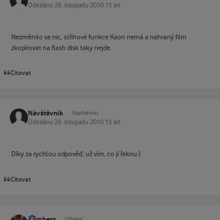
Odesláno
26. listopadu 2010
15 let
Nezměnilo se nic, střihové funkce Kaon nemá a nahraný film
zkopírovat na flash disk taky nejde.
Citovat
Návštěvník
Návštěvníci
Odesláno
26. listopadu 2010
15 let
Díky za rychlou odpověď, už vím, co jí řeknu:)
Citovat
homberg
Status
Uživatel