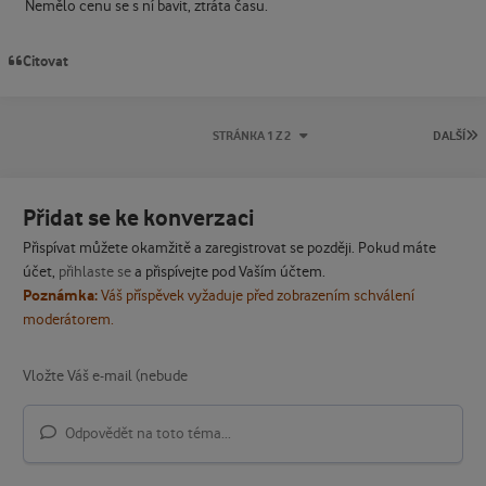
Nemělo cenu se s ní bavit, ztráta času.
Citovat
P
STRÁNKA 1 Z 2
DALŠÍ
Přidat se ke konverzaci
Přispívat můžete okamžitě a zaregistrovat se později. Pokud máte
účet,
přihlaste se
a přispívejte pod Vaším účtem.
Poznámka:
Váš příspěvek vyžaduje před zobrazením schválení
moderátorem.
Odpovědět na toto téma...