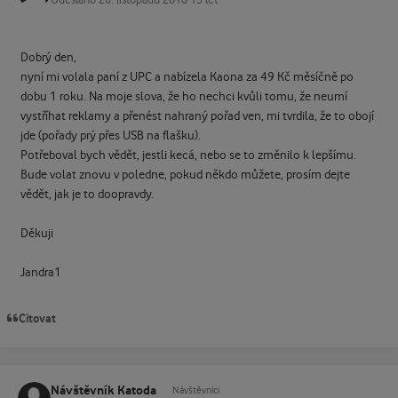
Dobrý den,
nyní mi volala paní z UPC a nabízela Kaona za 49 Kč měsíčně po
dobu 1 roku. Na moje slova, že ho nechci kvůli tomu, že neumí
vystříhat reklamy a přenést nahraný pořad ven, mi tvrdila, že to obojí
jde (pořady prý přes USB na flašku).
Potřeboval bych vědět, jestli kecá, nebo se to změnilo k lepšímu.
Bude volat znovu v poledne, pokud někdo můžete, prosím dejte
vědět, jak je to doopravdy.
Děkuji
Jandra1
Citovat
Návštěvník Katoda
Návštěvníci