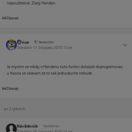
nepoužitelné. Zlatý Handan.
Citovat
tomus
Status
Moderátor
Odesláno
17. listopadu 2010
15 let
Ja myslim ze nikdy, v Handanu tuto funkci dokazali doprogramovat,
u Kaona se obavam ze to tak jednoduche nebude.
Citovat
po 2 týdnech...
Návštěvník
Návštěvníci
Odesláno
26. listopadu 2010
15 let