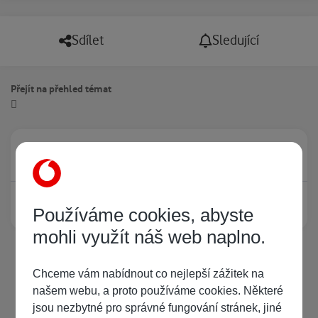
Sdílet
Sledující
Přejít na přehled témat
Právě prohlíží tuto stránku
0
Žádný registrovaný uživatel si neprohlíží tuto stránku
Používáme cookies, abyste
mohli využít náš web naplno.
Chceme vám nabídnout co nejlepší zážitek na
našem webu, a proto používáme cookies. Některé
jsou nezbytné pro správné fungování stránek, jiné