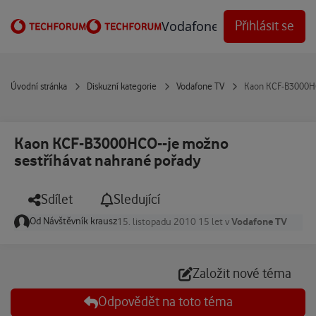
Přejít na obsah
Vodafone Techforum
Přihlásit se
Úvodní stránka
Diskuzní kategorie
Vodafone TV
Kaon KCF-B3000HC
Kaon KCF-B3000HCO--je možno
sestříhávat nahrané pořady
Sdílet
Sledující
Od
Návštěvník krausz
Vodafone TV
15. listopadu 2010
15 let
v
Založit nové téma
Odpovědět na toto téma