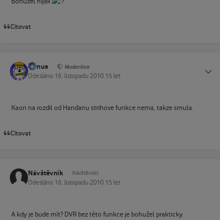
Bohužel nijak
Citovat
tomus
Status
Moderátor
Odesláno
16. listopadu 2010
15 let
Kaon na rozdil od Handanu strihove funkce nema, takze smula.
Citovat
Návštěvník
Návštěvníci
Odesláno
16. listopadu 2010
15 let
A kdy je bude mít? DVR bez této funkce je bohužel prakticky