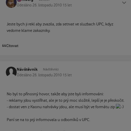
Odesláno
26. listopadu 2010
15 let
Jeste bych ji rekl aby zvazila, zda setrvat ve sluzbach UPC, kdyz
vedome klame zakazniky.
Citovat
Návštěvník
Návštěvníci
Odesláno
26. listopadu 2010
15 let
No byl to přínosný hovor, takže aby jste byli informováni:
- reklamy jdou vystříhat, ale je to prý moc složité, lepší je je přeskočit.
- dostat ven z Kaonu nahrávky jdou, ale musí být ve formátu zip
Paní se na to prý informovala u odborníků v UPC.