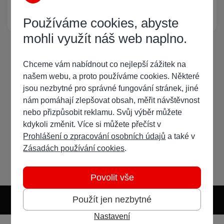
Žádný registrovaný uživatel si neprohlíží tuto stránku
Používáme cookies, abyste
mohli využít náš web naplno.
Chceme vám nabídnout co nejlepší zážitek na
našem webu, a proto používáme cookies. Některé
jsou nezbytné pro správné fungování stránek, jiné
nám pomáhají zlepšovat obsah, měřit návštěvnost
nebo přizpůsobit reklamu. Svůj výběr můžete
kdykoli změnit. Více si můžete přečíst v
Prohlášení o zpracování osobních údajů
a také v
Zásadách používání cookies
.
Povolit vše
Použít jen nezbytné
Nastavení
Světlý režim
Tmavý režim
Předvolba systému
Jazyk
RSS