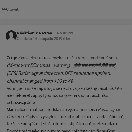
Citovat
Návštěvník Retiree
Návštěvníci
Odesláno
14. listopadu 2019
6 let
Zde je zápis o detekci radarového signálu v logu modemu Compal
dd-mm-rrrr DD:mm:ss warning [##:##:##:##:##:##]
[DFS] Radar signal detected, DFS sequence applied,
channel changed from 100 to 48
Všiml jsem si, že zápis logu se nechová jako běžný zásobník
FiFo
,
ale (některé) zápisy typu
warning
se na spodu zásobníku
uchovávají déle....
Mám jakousi matnou představu o významu zápisu
Radar signal
detected
. Zápis se vyskytuje, pokud mohu soudit, zcela náhodně,
takže se nejspíš nejedná o detekci signálu např. meteoradaru.
D
F
Rovněž mám jakousi velmi mlhavou představu o
ept-
irst