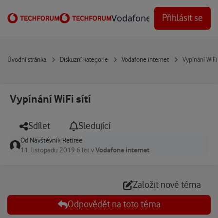
Přejít na obsah
Vodafone Techforum
Přihlásit se
Úvodní stránka
Diskuzní kategorie
Vodafone internet
Vypínání WiFi 
Vypínání WiFi sítí
Sdílet
Sledující
Od
Návštěvník Retiree
Vodafone internet
11. listopadu 2019
6 let
v
Založit nové téma
Odpovědět na toto téma