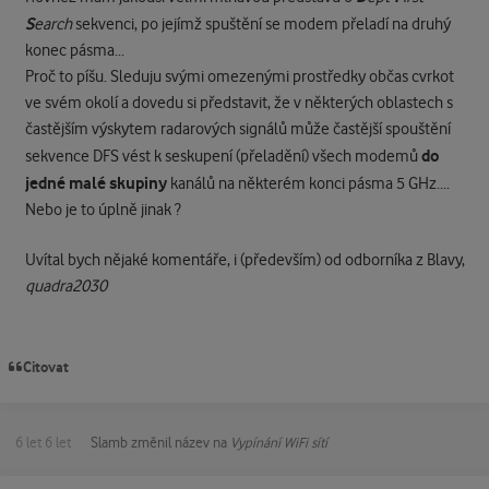
S
earch
sekvenci, po jejímž spuštění se modem přeladí na druhý
konec pásma...
Proč to píšu. Sleduju svými omezenými prostředky občas cvrkot
ve svém okolí a dovedu si představit, že v některých oblastech s
častějším výskytem radarových signálů může častější spouštění
do
sekvence DFS vést k seskupení (přeladění) všech modemů
jedné malé skupiny
kanálů na některém konci pásma 5 GHz....
Nebo je to úplně jinak ?
Uvítal bych nějaké komentáře, i (především) od odborníka z Blavy,
quadra2030
Citovat
6 let
6 let
Slamb
změnil název na
Vypínání WiFi sítí