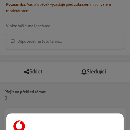
Poznámka:
Váš příspěvek vyžaduje před zobrazením schválení
moderátorem.
Odpovědět na toto téma...
Sdílet
Sledující
Přejít na přehled témat
Právě prohlíží tuto stránku
0