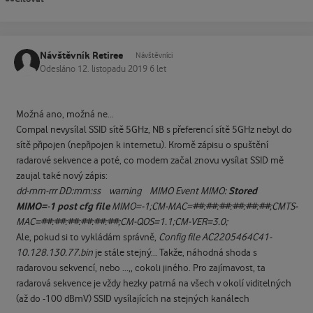
Návštěvník Retiree
Návštěvníci
Odesláno
12. listopadu 2019
6 let
Možná ano, možná ne...
Compal nevysílal SSID sítě 5GHz, NB s přeferencí sítě 5GHz nebyl do
sítě připojen (nepřipojen k internetu). Kromě zápisu o spuštění
radarové sekvence a poté, co modem začal znovu vysílat SSID mě
zaujal také nový zápis:
Stored
dd-mm-rrr DD:mm:ss warning MIMO Event MIMO:
MIMO=
1 post cfg file
-
MIMO=-1;CM-MAC=##:##:##:##:##:##;CMTS-
MAC=##:##:##:##:##:##;CM-QOS=1.1;CM-VER=3.0;
Ale, pokud si to vykládám správně,
Config file AC2205464C41-
10.128.130.77.bin
je stále stejný... Takže, náhodná shoda s
radarovou sekvencí, nebo ...,, cokoli jiného. Pro zajímavost, ta
radarová sekvence je vždy hezky patrná na všech v okolí viditelných
(až do -100 dBmV) SSID vysílajících na stejných kanálech