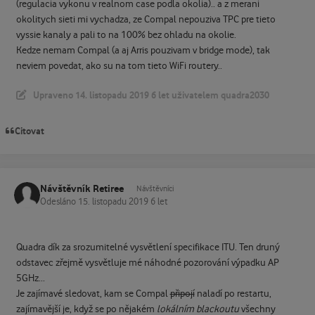
(regulacia vykonu v realnom case podla okolia).. a z merani
okolitych sieti mi vychadza, ze Compal nepouziva TPC pre tieto
vyssie kanaly a pali to na 100% bez ohladu na okolie.
Kedze nemam Compal (a aj Arris pouzivam v bridge mode), tak
neviem povedat, ako su na tom tieto WiFi routery..
Upraveno
14. listopadu 2019
6 let
uživatelem quadra2030
Citovat
Návštěvník Retiree
Návštěvníci
Odesláno
15. listopadu 2019
6 let
Quadra dík za srozumitelné vysvětlení specifikace ITU. Ten druný
odstavec zřejmě vysvětluje mé náhodné pozorování výpadku AP
5GHz...
Je zajímavé sledovat, kam se Compal
připojí
naladí po restartu,
zajímavější je, když se po nějakém
lokálním blackoutu
všechny