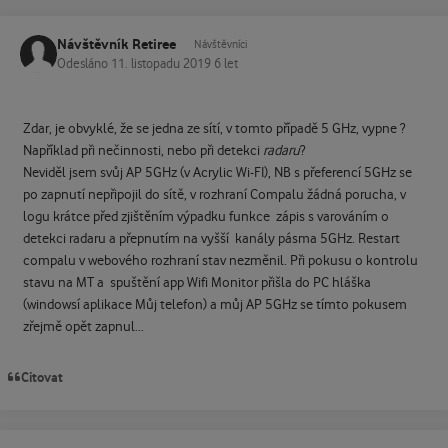
Návštěvník Retiree
Návštěvníci
Odesláno
11. listopadu 2019
6 let
Zdar, je obvyklé, že se jedna ze sítí, v tomto případě 5 GHz, vypne ?
Například při nečinnosti, nebo při detekci
radaru
?
Neviděl jsem svůj AP 5GHz (v Acrylic Wi-FI), NB s přeferencí 5GHz se
po zapnutí nepřipojil do sítě, v rozhraní Compalu žádná porucha, v
logu krátce před zjištěním výpadku funkce zápis s varováním o
detekci radaru a přepnutím na vyšší kanály pásma 5GHz. Restart
compalu v webového rozhraní stav nezměnil. Při pokusu o kontrolu
stavu na MT a spuštění app Wifi Monitor přišla do PC hláška
(windowsí aplikace Můj telefon) a můj AP 5GHz se tímto pokusem
zřejmě opět zapnul...
Citovat