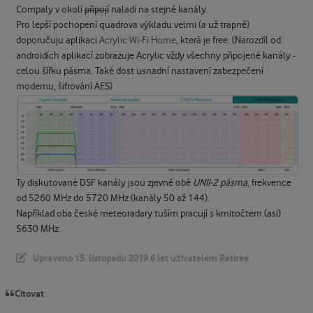
Compaly v okolí
připojí
naladí na stejné kanály.
Pro lepší pochopení quadrova výkladu velmi (a už trapně)
doporučuju aplikaci
Acrylic Wi-Fi Home
, která je free. (Narozdíl od
androidích aplikací zobrazuje Acrylic vždy všechny připojené kanály -
celou šířku pásma. Také dost usnadní nastavení zabezpečení
modemu, šifrování AES)
Ty diskutované DSF kanály jsou zjevně obě
UNII-2 pásma
, frekvence
od 5260 MHz do 5720 MHz (kanály 50 až 144).
Například oba české meteoradary tuším pracují s kmitočtem (asi)
5630 MHz
Upraveno
15. listopadu 2019
6 let
uživatelem Retiree
Citovat