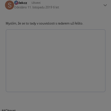
sodekcz
Status
Uživatel
Odesláno
11. listopadu 2019
6 let
Myslím, že se to tady v souvislosti s radarem už řešilo.
Citovat