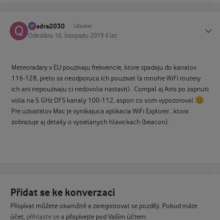
quadra2030
Status
Uživatel
Odesláno
16. listopadu 2019
6 let
Meteoradary v EU pouzivaju frekvencie, ktore spadaju do kanalov
116-128, preto sa neodporuca ich pouzivat (a mnohe WiFi routery
ich ani nepouzivaju ci nedovolia nastavit).. Compal aj Arris po zapnuti
🙂
volia na 5 GHz DFS kanaly 100-112, aspon co som vypozoroval
Pre uzivatelov Mac je vynikajuca aplikacia WiFi Explorer.. ktora
zobrazuje aj detaily o vysielanych hlavickach (beacon).
Přidat se ke konverzaci
Přispívat můžete okamžitě a zaregistrovat se později. Pokud máte
účet,
přihlaste se
a přispívejte pod Vaším účtem.