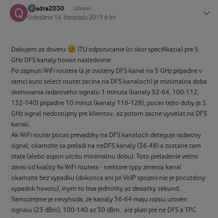
quadra2030
Status
Uživatel
Odesláno
14. listopadu 2019
6 let
🙂
Dakujem za doveru
ITU odporucanie (ci skor specifikacia) pre 5
GHz DFS kanaly hovori nasledovne:
Po zapnuti WiFi routera (a je zvoleny DFS kanal na 5 GHz pripadne v
ramci auto select router zacina na DFS kanaloch) je minimalna doba
skenovania radaroveho signalu 1 minuta (kanaly
52-64, 100-112,
132-140) pripadne 10 minut (kanaly 116-128), pocas tejto doby je 5
GHz signal nedostupny pre klientov.. az potom zacne vysielat na DFS
kanali.
Ak WiFi router pocas prevadzky na DFS kanaloch deteguje radarovy
signal, okamzite sa preladi na neDFS kanaly (36-48) a zostane tam
stale (alebo aspon urcitu minimalnu dobu). Toto preladenie velmi
zavisi od kvality fw WiFi routera - niektore typy zmenia kanal
okamzite bez vypadku (dokonca ani pri VoIP spojeni nie je pocutelny
vypadok hovoru), inym to trva jednotky az desiatky sekund..
Samozrejme je nevyhoda, ze kanaly 36-64 maju nizsiu uroven
signalu (23 dBm), 100-140 az 30 dBm.. ale plati pre ne DFS a TPC