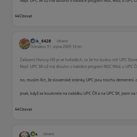
Např. UPC SK už má dlouho v nabídce program NGC Wild, u UPC Č
Citovat
Jack_6428
Uživatel
Odesláno
31. srpna 2009
16 let
Zařazení History HD je ve hvězdách, to že ho budou mít UPC Slo
Např. UPC SK už má dlouho v nabídce program NGC Wild, u UPC Č
no, musím říct, že slovenské stránky UPC jsou trochu dementní.
jinak, když se kouknete na nabídku UPC ČR a na UPC SK, jsem na t
Citovat
vpa
Uživatel