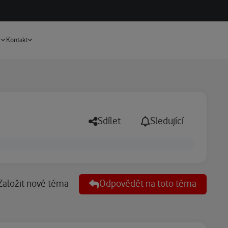
Vyhledávání
e
Kontakt
Sdílet
Sledující
Založit nové téma
Odpovědět na toto téma