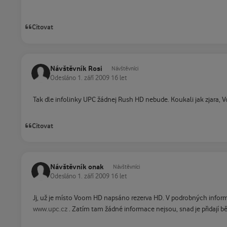
Citovat
Návštěvník Rosi
Návštěvníci
Odesláno
1. září 2009
16 let
Tak dle infolinky UPC žádnej Rush HD nebude. Koukali jak zjara,
Citovat
Návštěvník onak
Návštěvníci
Odesláno
1. září 2009
16 let
Jj, už je místo Voom HD napsáno rezerva HD. V podrobných inform
www.upc.cz
. Zatím tam žádné informace nejsou, snad je přidají 