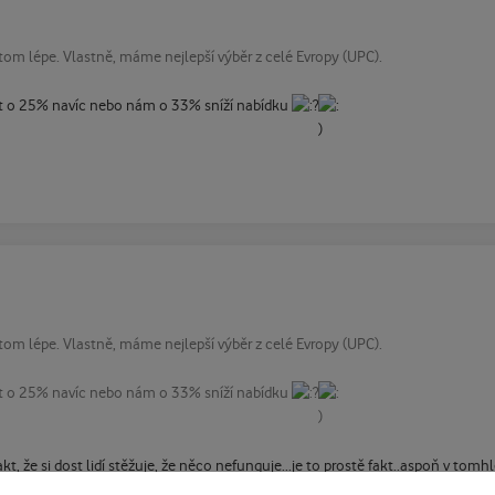
om lépe. Vlastně, máme nejlepší výběr z celé Evropy (UPC).
atit o 25% navíc nebo nám o 33% sníží nabídku
om lépe. Vlastně, máme nejlepší výběr z celé Evropy (UPC).
atit o 25% navíc nebo nám o 33% sníží nabídku
 fakt, že si dost lidí stěžuje, že něco nefunguje...je to prostě fakt..aspoň v to