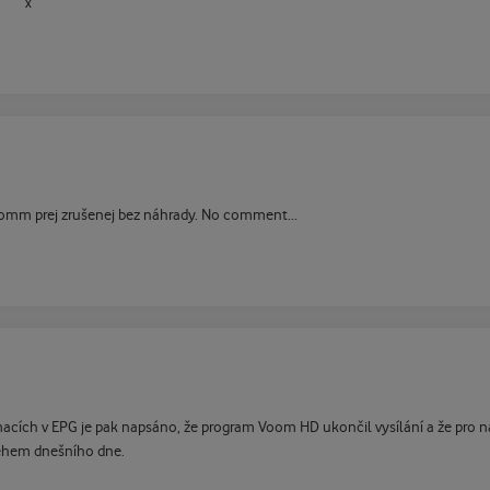
 Vomm prej zrušenej bez náhrady. No comment...
acích v EPG je pak napsáno, že program Voom HD ukončil vysílání a že pro ná
během dnešního dne.