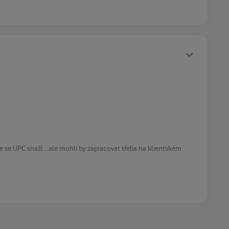
Statusy autora
mhle se UPC snaží... ale mohli by zapracovat třeba na klientském