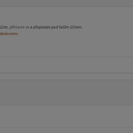
 účet,
přihlaste se
a přispívejte pod Vaším účtem.
oderátorem.