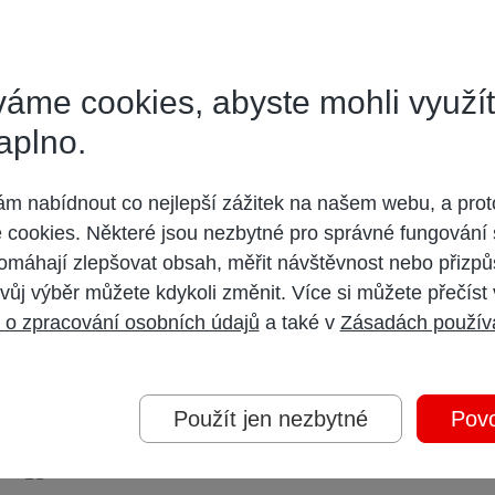
áme cookies, abyste mohli využí
aplno.
 nabídnout co nejlepší zážitek na našem webu, a prot
u nebo Holandsku, mě zajímá, jaké kanály jsou dostupné a určené pro český 
cookies. Některé jsou nezbytné pro správné fungování 
 iptv-o2 nebo kabel od upc) přeci jen UPC vede.
omáhají zlepšovat obsah, měřit návštěvnost nebo přizpů
vůj výběr můžete kdykoli změnit. Více si můžete přečíst
 o zpracování osobních údajů
a také v
Zásadách použív
Použít jen nezbytné
Povo
ess!