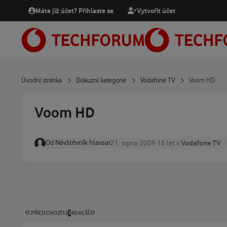
Přejít na obsah
Máte již účet? Přihlaste se
Vytvořit účet
Úvodní stránka
Diskuzní kategorie
Vodafone TV
Voom HD
Voom HD
Od
Návštěvník hlavsar
Vodafone TV
21. srpna 2009
16 let
v
PRVNÍ STRÁNKA
POSLEDNÍ STRÁNKA
PŘEDCHOZÍ
1
2
3
4
DALŠÍ