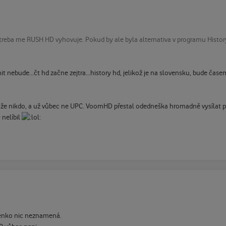
 treba me RUSH HD vyhovuje. Pokud by ale byla alternativa v programu Histor
nit nebude...čt hd začne zejtra...history hd, jelikož je na slovensku, bude ča
 nikdo, a už vůbec ne UPC. VoomHD přestal odedneška hromadně vysílat prak
nelíbil
venko nic neznamená.