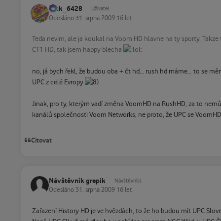
Jack_6428
Uživatel
Odesláno
31. srpna 2009
16 let
Teda nevim, ale ja koukal na Voom HD hlavne na ty sporty. Takze
CT1 HD, tak jsem happy blecha
no, já bych řekl, že budou oba + čt hd... rush hd máme... to se mě
UPC z celé Evropy
Jinak, pro ty, kterým vadí změna VoomHD na RushHD, za to nemůže
kanálů společnosti Voom Networks, ne proto, že UPC se VoomHD 
Citovat
Návštěvník grepik
Návštěvníci
Odesláno
31. srpna 2009
16 let
Zařazení History HD je ve hvězdách, to že ho budou mít UPC Slo