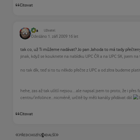
Citovat
vpa
Uživatel
Odesláno
1. září 2009
16 let
tak co, už Ti můžeme nadávat? Jo pan Jahoda to má tady přečten
jinak, když se kouknete na nabídku UPC ČR a na UPC SK, jsem na t
no tak dík, teď si to tu někdo přečte z UPC a od zítra budeme pl
hehe, zas až tak ulítlí nejsou....ale napsal jsem to proto, že i přes
centru/infolince...nicméně, určitě by měli kanály přidávat dál
Citovat
PRVNÍ STRÁNKA
POSLEDNÍ STRÁNKA
PŘEDCHOZÍ
1
2
3
4
DALŠÍ