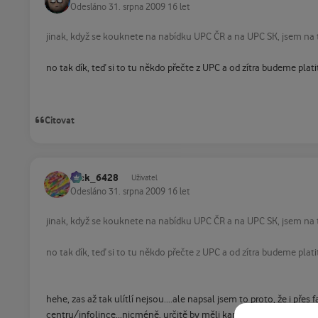
Odesláno
31. srpna 2009
16 let
jinak, když se kouknete na nabídku UPC ČR a na UPC SK, jsem na t
no tak dík, teď si to tu někdo přečte z UPC a od zítra budeme pl
Citovat
Jack_6428
Uživatel
Odesláno
31. srpna 2009
16 let
jinak, když se kouknete na nabídku UPC ČR a na UPC SK, jsem na t
no tak dík, teď si to tu někdo přečte z UPC a od zítra budeme pl
hehe, zas až tak ulítlí nejsou....ale napsal jsem to proto, že i přes
centru/infolince...nicméně, určitě by měli kanály přidávat dál