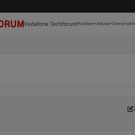
Vodafone Techforum
Procházet
Aktivita
Centrum péč