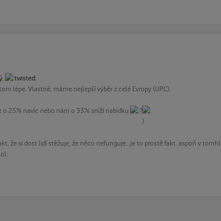
ý.
om lépe. Vlastně, máme nejlepší výběr z celé Evropy (UPC).
atit o 25% navíc nebo nám o 33% sníží nabídku
 fakt, že si dost lidí stěžuje, že něco nefunguje...je to prostě fakt..aspoň v to