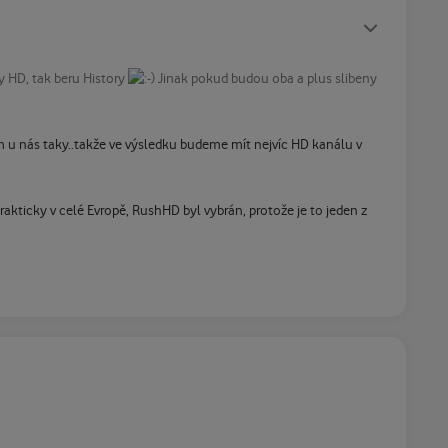
Statusy autora
y HD, tak beru History
Jinak pokud budou oba a plus slibeny
sem u nás taky..takže ve výsledku budeme mít nejvíc HD kanálu v
ticky v celé Evropě, RushHD byl vybrán, protože je to jeden z