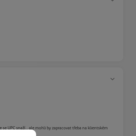
Statusy autora
mhle se UPC snaží... ale mohli by zapracovat třeba na klientském