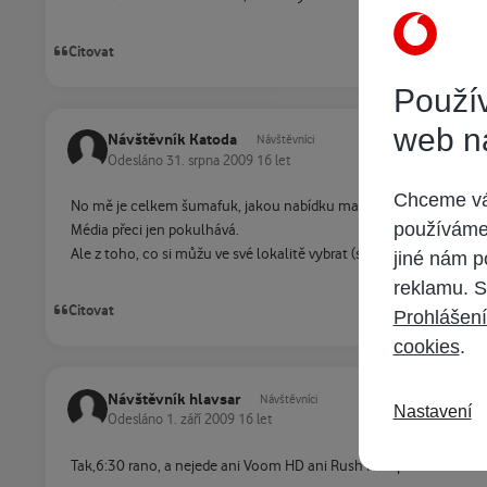
Citovat
Použív
web n
Návštěvník Katoda
Návštěvníci
Odesláno
31. srpna 2009
16 let
Chceme vám
No mě je celkem šumafuk, jakou nabídku mají na Slovensku, Polsk
používáme 
Média přeci jen pokulhává.
Ale z toho, co si můžu ve své lokalitě vybrat (satelitní platformy,
jiné nám p
reklamu. S
Citovat
Prohlášení
cookies
.
Návštěvník hlavsar
Návštěvníci
Nastavení
Odesláno
1. září 2009
16 let
Tak,6:30 rano, a nejede ani Voom HD ani Rush HD - pouze No Acc