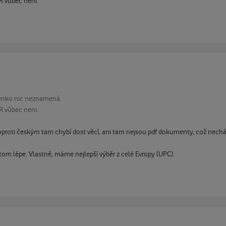
R vůbec neni.
venko nic neznamená.
R vůbec neni.
.oproti českým tam chybí dost věcí, ani tam nejsou pdf dokumenty, což nech
om lépe. Vlastně, máme nejlepší výběr z celé Evropy (UPC).