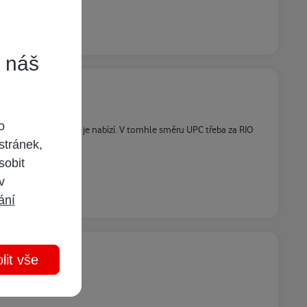
t náš
o
trh a jaký operátor je nabízí. V tomhle směru UPC třeba za RIO
stránek,
sobit
 v
ání
lit vše