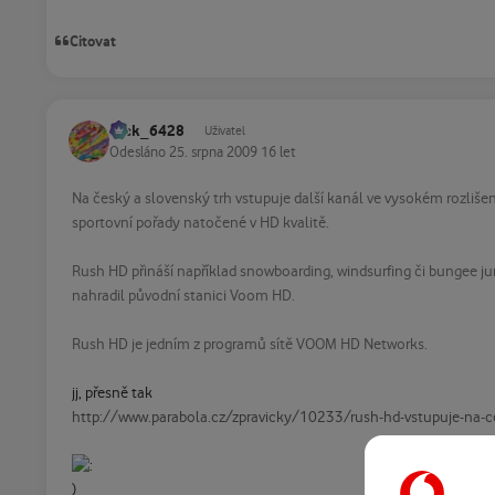
Citovat
Jack_6428
Uživatel
Odesláno
25. srpna 2009
16 let
Na český a slovenský trh vstupuje další kanál ve vysokém rozliše
sportovní pořady natočené v HD kvalitě.
Rush HD přináší například snowboarding, windsurfing či bungee jum
nahradil původní stanici Voom HD.
Rush HD je jedním z programů sítě VOOM HD Networks.
jj, přesně tak
http://www.parabola.cz/zpravicky/10233/rush-hd-vstupuje-na-c