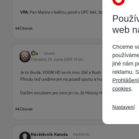
VPA:
Pan Malina v květnu jasně v UPC řekl, že mají v hledáčku i An
Použív
web n
Citovat
Chceme vám
vpa
Uživatel
používáme 
Odesláno
26. srpna 2009
16 let
jiné nám p
reklamu. S
Je to škoda, VOOM HD se mi moc líbil a Rush HD bude jen část z 
Přirodu teď uvidíme jen na pozadí sportu a hudbu jen jako kulisu.
Prohlášení
cookies
.
Dalším smutkem pro mne je i to, že History HD opět zase nebude.
Nastavení
Citovat
Návštěvník Katoda
Návštěvníci