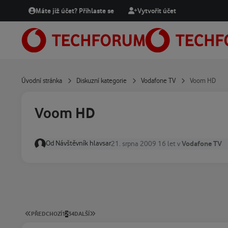
Přejít na obsah
Máte již účet? Přihlaste se
Vytvořit účet
Úvodní stránka
Diskuzní kategorie
Vodafone TV
Voom HD
Voom HD
Od
Návštěvník hlavsar
Vodafone TV
21. srpna 2009
16 let
v
PRVNÍ STRÁNKA
POSLEDNÍ STRÁNKA
PŘEDCHOZÍ
1
2
3
4
DALŠÍ