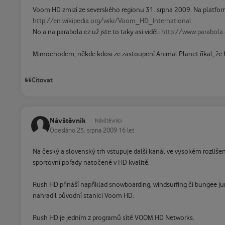
Voom HD zmizí ze severského regionu 31. srpna 2009. Na platform
http://en.wikipedia.org/wiki/Voom_HD_International
No a na parabola.cz už jste to taky asi viděli
http://www.parabola.
Mimochodem, někde kdosi ze zastoupení Animal Planet říkal, že 
Citovat
Návštěvník
Návštěvníci
Odesláno
25. srpna 2009
16 let
Na český a slovenský trh vstupuje další kanál ve vysokém rozliše
sportovní pořady natočené v HD kvalitě.
Rush HD přináší například snowboarding, windsurfing či bungee jum
nahradil původní stanici Voom HD.
Rush HD je jedním z programů sítě VOOM HD Networks.