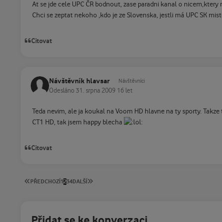
At se jde cele UPC ČR bodnout, zase paradni kanal o nicem,ktery n
Chci se zeptat nekoho ,kdo je ze Slovenska, jestli má UPC SK mi
Citovat
Návštěvník hlavsar
Návštěvníci
Odesláno
31. srpna 2009
16 let
Teda nevim, ale ja koukal na Voom HD hlavne na ty sporty. Takze
CT1 HD, tak jsem happy blecha
Citovat
PRVNÍ STRÁNKA
POSLEDNÍ STRÁNKA
PŘEDCHOZÍ
1
2
3
4
DALŠÍ
Přidat se ke konverzaci