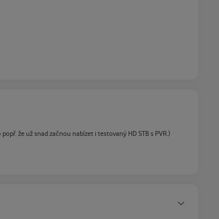
bo popř. že už snad začnou nabízet i testovaný HD STB s PVR.)
Statusy autora