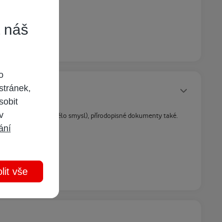
e pravděpodobnější)
t náš
o
Statusy autora
stránek,
sobit
 v
 (Dolby Digital tu mělo smysl), přírodopisné dokumenty také.
ání
lit vše