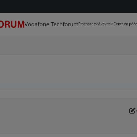
Vodafone Techforum
Procházet
Aktivita
Centrum péč