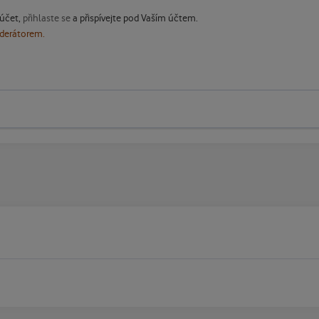
 účet,
přihlaste se
a přispívejte pod Vaším účtem.
oderátorem.