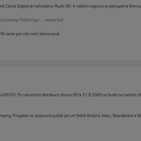
ě Canal Digital je nahrazeno Rush HD. V našem regionu je zastupena firmou 
cz/clanky/3634/upc- ... istory-hd/
HD verze pro nás není plánovaná.
ní (HDTV). Po ukončení distribuce Voom HD k 31.8.2009 se bude na našem trhu
ping. Program se doposud vysílal jen ve Velké Británii, Irsku, Skandinávii a 