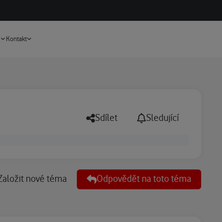
Vyhledávání
e
Kontakt
Sdílet
Sledující
Založit nové téma
Odpovědět na toto téma