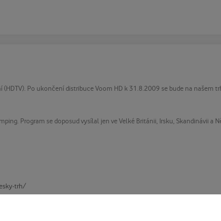
ní (HDTV). Po ukončení distribuce Voom HD k 31.8.2009 se bude na našem trhu
ping. Program se doposud vysílal jen ve Velké Británii, Irsku, Skandinávii a 
esky-trh/