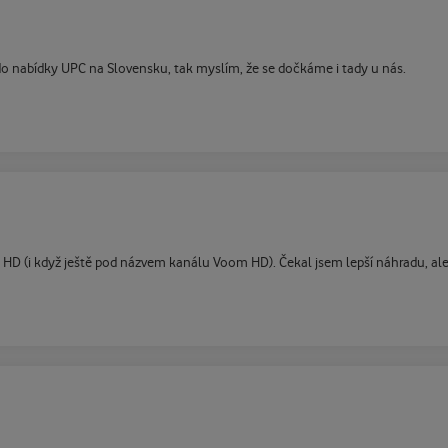
do nabídky UPC na Slovensku, tak myslím, že se dočkáme i tady u nás.
 HD (i když ještě pod názvem kanálu Voom HD). Čekal jsem lepší náhradu, al