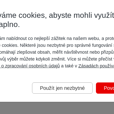
imal Planet HD...takže...jedna ze stran očividně lže nebo neví co mluví (což j
áme cookies, abyste mohli využí
aplno.
 nabídnout co nejlepší zážitek na našem webu, a prot
cookies. Některé jsou nezbytné pro správné fungování 
omáhají zlepšovat obsah, měřit návštěvnost nebo přizpů
vůj výběr můžete kdykoli změnit. Více si můžete přečíst
něho. Některé koncerty byly opravdu vyjímečné po obrazové i zvukové stránce
 o zpracování osobních údajů
a také v
Zásadách použív
Použít jen nezbytné
Povo