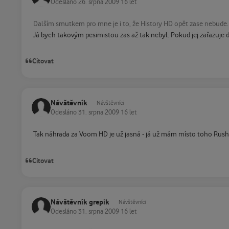
Odesláno
26. srpna 2009
16 let
Dalším smutkem pro mne je i to, že History HD opět zase nebude.
Já bych takovým pesimistou zas až tak nebyl. Pokud jej zařazuje 
Citovat
Návštěvník
Návštěvníci
Odesláno
31. srpna 2009
16 let
Tak náhrada za Voom HD je už jasná - já už mám místo toho Rush
Citovat
Návštěvník grepik
Návštěvníci
Odesláno
31. srpna 2009
16 let