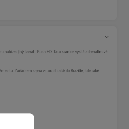
Statusy autora
 nabízet jiný kanál - Rush HD. Tato stanice vysílá adrenalinové
Německu. Začátkem srpna vstoupil také do Brazílie, kde také