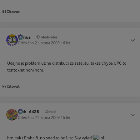
Citovat
tomus
Status
Moderátor
Odesláno
21. srpna 2009
16 let
Udajne je problem uz na distribuci ze satelitu, takze chyba UPC to
tentokrat neni neni.
Citovat
Jack_6428
Status
Uživatel
Odesláno
21. srpna 2009
16 let
hm, tak i Praha 8..no snad to hoši ze Sky vyladí