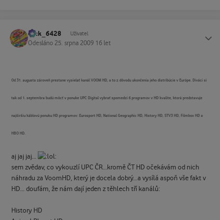
Jack_6428
Status
Uživatel
Odesláno
25. srpna 2009
16 let
Od 31. augusta zároveň prestane vysielať kanál VOOM HD, a to z dôvodu ukončenia jeho distribúcie v Európe. Diváci si
tak od 1. septembra budú môcť v ponuke UPC Digital vybrať spomedzi 6 programov v HD kvalite, ktorá predstavuje
najširšiu káblovú ponuku HD programov: Eurosport HD, National Geographic HD, History HD, STV3 HD, Filmbox HD a
HBO HD.
aj jaj jaj...
sem zvědav, co vykouzlí UPC ČR...kromě ČT HD očekávám od nich
náhradu za VoomHD, který je docela dobrý...a vysílá aspoň vše fakt v
HD... doufám, že nám dají jeden z těhlech tří kanálů:
History HD