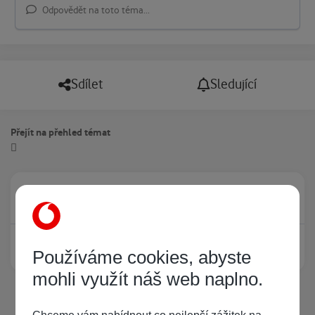
Odpovědět na toto téma...
Sdílet
Sledující
Přejít na přehled témat
Právě prohlíží tuto stránku
0
Žádný registrovaný uživatel si neprohlíží tuto stránku
Používáme cookies, abyste
mohli využít náš web naplno.