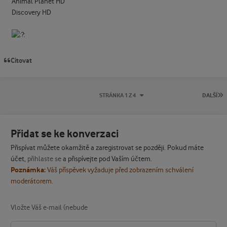
Animal Planet HD
Discovery HD
Citovat
P
STRÁNKA 1 Z 4
DALŠÍ
Přidat se ke konverzaci
Přispívat můžete okamžitě a zaregistrovat se později. Pokud máte
účet,
přihlaste se
a přispívejte pod Vaším účtem.
Poznámka:
Váš příspěvek vyžaduje před zobrazením schválení
moderátorem.