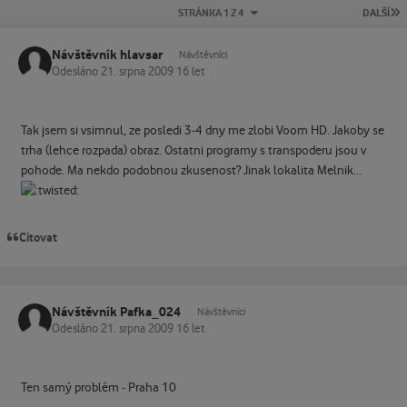
P
STRÁNKA 1 Z 4
DALŠÍ
Návštěvník hlavsar
Návštěvníci
Odesláno
21. srpna 2009
16 let
Tak jsem si vsimnul, ze posledi 3-4 dny me zlobi Voom HD. Jakoby se
trha (lehce rozpada) obraz. Ostatni programy s transpoderu jsou v
pohode. Ma nekdo podobnou zkusenost? Jinak lokalita Melnik...
Citovat
Návštěvník Pafka_024
Návštěvníci
Odesláno
21. srpna 2009
16 let
Ten samý problém - Praha 10