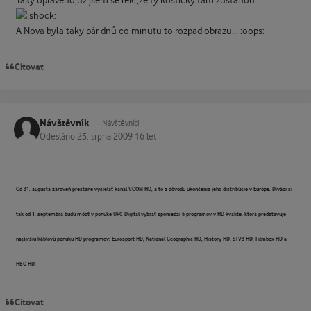
Taky opraveno,už jsem se lekl,že ty kostičky tam zůstanou
A Nova byla taky pár dnů co minutu to rozpad obrazu... :oops:
Citovat
Návštěvník
Návštěvníci
Odesláno
25. srpna 2009
16 let
Od 31. augusta zároveň prestane vysielať kanál VOOM HD, a to z dôvodu ukončenia jeho distribúcie v Európe. Diváci si
tak od 1. septembra budú môcť v ponuke UPC Digital vybrať spomedzi 6 programov v HD kvalite, ktorá predstavuje
najširšiu káblovú ponuku HD programov: Eurosport HD, National Geographic HD, History HD, STV3 HD, Filmbox HD a
HBO HD.
Citovat