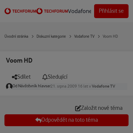
Přejít na obsah
Vodafone Techforum
Přihlásit se
Úvodní stránka
Diskuzní kategorie
Vodafone TV
Voom HD
Voom HD
Sdílet
Sledující
Od
Návštěvník hlavsar
Vodafone TV
21. srpna 2009
16 let
v
Založit nové téma
Odpovědět na toto téma