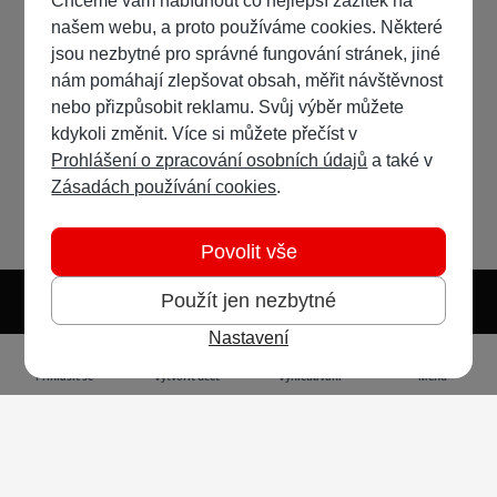
Chceme vám nabídnout co nejlepší zážitek na
našem webu, a proto používáme cookies. Některé
jsou nezbytné pro správné fungování stránek, jiné
nám pomáhají zlepšovat obsah, měřit návštěvnost
nebo přizpůsobit reklamu. Svůj výběr můžete
kdykoli změnit. Více si můžete přečíst v
Prohlášení o zpracování osobních údajů
a také v
Zásadách používání cookies
.
Povolit vše
Použít jen nezbytné
Nastavení
Světlý režim
Tmavý režim
Předvolba systému
Jazyk
RSS
Přihlásit se
Vytvořit účet
Vyhledávání
Menu
Ochrana osobních údajů
Cookies
Vodafone Czech Republic a.s.,