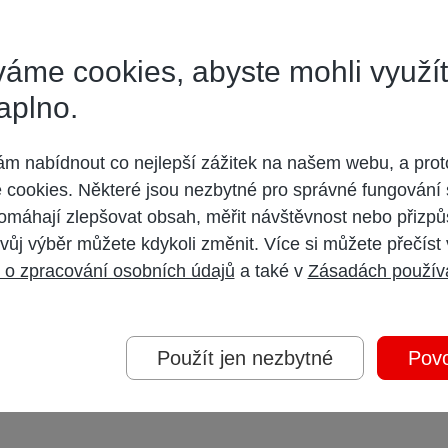
áme cookies, abyste mohli využí
aplno.
e dik za radu.
 nabídnout co nejlepší zážitek na našem webu, a prot
cookies. Některé jsou nezbytné pro správné fungování 
omáhají zlepšovat obsah, měřit návštěvnost nebo přizpů
vůj výběr můžete kdykoli změnit. Více si můžete přečíst
 o zpracování osobních údajů
a také v
Zásadách použív
Použít jen nezbytné
Povo
acuje spolehlivě s modemem Motorola SB5101E při 5Mb/s. Na noc jej pravidel
., nebo další VoIP tel. to když jej testuji pro někoho.