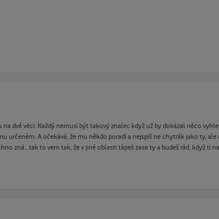
u na dvě věci. Každý nemusí být takový znalec když už by dokázal něco vyhled
omu určeném. A očekává, že mu někdo poradí a nejspíš ne chytrák jako ty, ale 
echno zná...tak to vem tak, že v jiné oblasti tápeš zase ty a budeš rád, když 