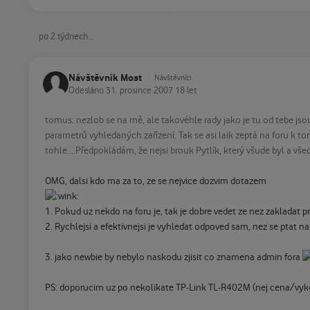
po 2 týdnech...
Návštěvník Most
Návštěvníci
Odesláno
31. prosince 2007
18 let
tomus: nezlob se na mě, ale takovéhle rady jako je tu od tebe jso
parametrů vyhledaných zařízení. Tak se asi laik zeptá na foru k t
tohle....Předpokládám, že nejsi brouk Pytlík, který všude byl a vš
OMG, dalsi kdo ma za to, ze se nejvice dozvim dotazem
1. Pokud uz nekdo na foru je, tak je dobre vedet ze nez zakladat p
2. Rychlejsi a efektivnejsi je vyhledat odpoved sam, nez se ptat n
3. jako newbie by nebylo naskodu zjisit co znamena admin fora
PS: doporucim uz po nekolikate TP-Link TL-R402M (nej cena/vyko