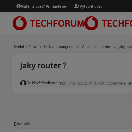
Přejít na obsah
Máte již účet? Přihlaste se
Vytvořit účet
Úvodní stránka
Diskuzní kategorie
Vodafone internet
jaky rout
jaky router ?
Od
Návštěvník majty
Vodafone int
20. prosince 2007
18 let
v
POSLEDNÍ STRÁNKA
1
2
DALŠÍ