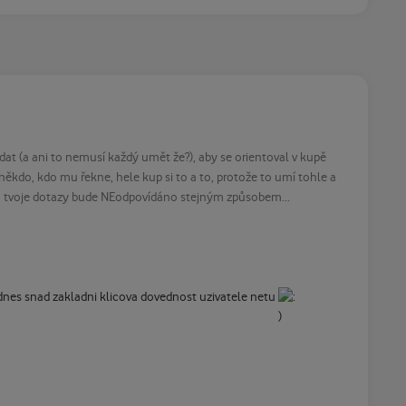
at (a ani to nemusí každý umět že?), aby se orientoval v kupě
někdo, kdo mu řekne, hele kup si to a to, protože to umí tohle a
ti na tvoje dotazy bude NEodpovídáno stejným způsobem...
uz dnes snad zakladni klicova dovednost uzivatele netu