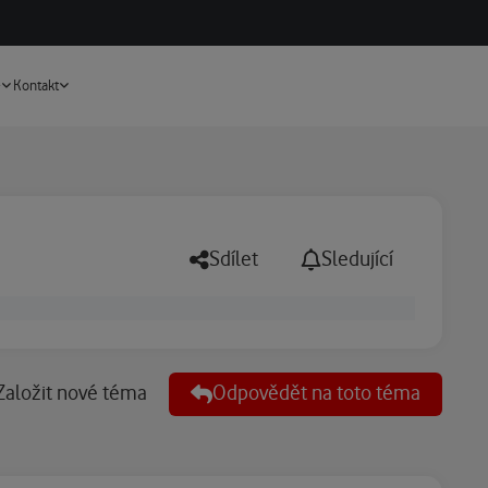
Vyhledávání
e
Kontakt
Sdílet
Sledující
Založit nové téma
Odpovědět na toto téma