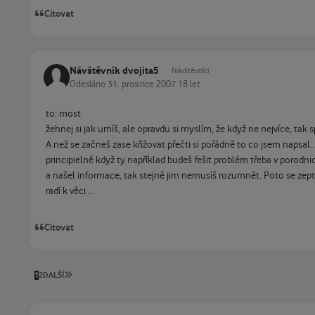
Citovat
Návštěvník dvojita5
Návštěvníci
Odesláno
31. prosince 2007
18 let
to: most
žehnej si jak umíš, ale opravdu si myslím, že když ne nejvíce, tak 
A než se začneš zase křižovat přečti si pořádně to co jsem napsal...P
principielně když ty například budeš řešit problém třeba v porodnic
a našel informace, tak stejně jim nemusíš rozumnět. Poto se zeptáš r
radí k věci ...
Citovat
POSLEDNÍ STRÁNKA
1
2
DALŠÍ