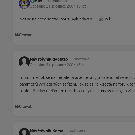
tomus
Moderátor
Odesláno
21. prosince 2007
18 let
Nez se na neco zeptas, pouzij vyhledavani ....
Citovat
Návštěvník dvojita5
Návštěvníci
Odesláno
21. prosince 2007
18 let
tomus: nezlob se na mě, ale takovéhle rady jako je tu od tebe jso
parametrů vyhledaných zařízení. Tak se asi laik zeptá na foru k t
tohle....Předpokládám, že nejsi brouk Pytlík, který všude byl a vš
Citovat
Návštěvník Kema
Návštěvníci