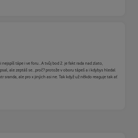
ejspíš tápe i ve foru...A tvůj bod 2. je fakt rada nad zlato,
sal, ale zeptáš se...proč? protože v oboru tápeš a i kdybys hledal
tr sranda, ale pro x jiných asi ne. Tak když už někdo reaguje tak ať