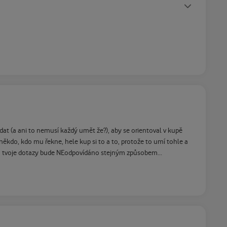
Statusy autora
at (a ani to nemusí každý umět že?), aby se orientoval v kupě
někdo, kdo mu řekne, hele kup si to a to, protože to umí tohle a
ti na tvoje dotazy bude NEodpovídáno stejným způsobem...