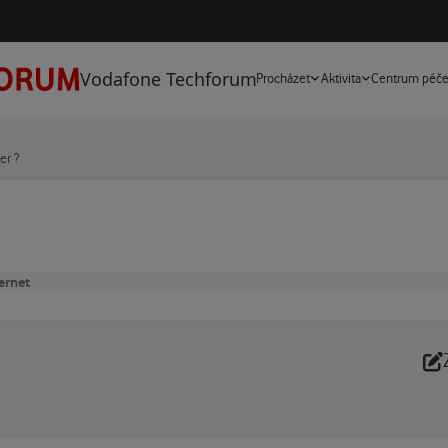
Vodafone Techforum
Procházet
Aktivita
Centrum péč
er ?
ernet