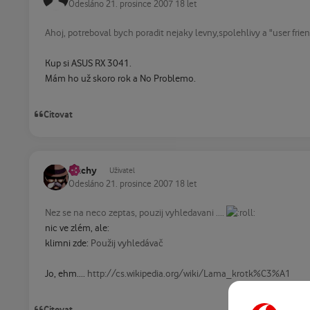
Odesláno
21. prosince 2007
18 let
Ahoj, potreboval bych poradit nejaky levny,spolehlivy a "user frien
Kup si ASUS RX 3041.
Mám ho už skoro rok a No Problemo.
Citovat
Ritchy
Uživatel
Odesláno
21. prosince 2007
18 let
Nez se na neco zeptas, pouzij vyhledavani ....
nic ve zlém, ale:
klimni zde:
Použij vyhledávač
Jo, ehm....
http://cs.wikipedia.org/wiki/Lama_krotk%C3%A1
Citovat