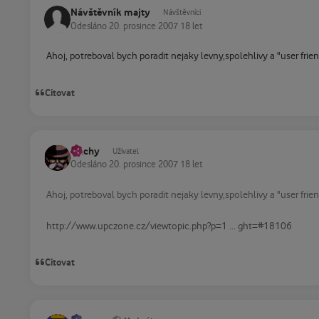
Návštěvník majty
Návštěvníci
Odesláno
20. prosince 2007
18 let
Ahoj, potreboval bych poradit nejaky levny,spolehlivy a "user frien
Citovat
Ritchy
Uživatel
Odesláno
20. prosince 2007
18 let
Ahoj, potreboval bych poradit nejaky levny,spolehlivy a "user frien
http://www.upczone.cz/viewtopic.php?p=1 ... ght=#18106
Citovat