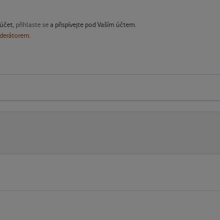
 účet,
přihlaste se
a přispívejte pod Vaším účtem.
oderátorem.