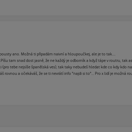
spousty ano. Možná ti připadám naivní a hloupoučkej, ale je to tak....
íšu tam snad dost jasně, že ne každý je odborník a když tápe v routru, tak asi n
i (pro tebe nejsíše španělská ves), tak taky nebudeš hledat kde co kdy kdo nap
ovnou a očekáváš, že se ti nevrátí info "najdi si to"... Pro x lidí je možná rou