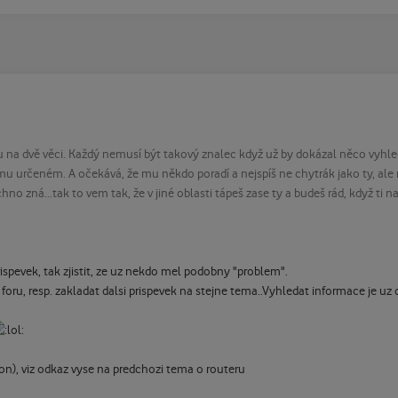
u na dvě věci. Každý nemusí být takový znalec když už by dokázal něco vyhled
omu určeném. A očekává, že mu někdo poradí a nejspíš ne chytrák jako ty, ale 
echno zná...tak to vem tak, že v jiné oblasti tápeš zase ty a budeš rád, když 
rispevek, tak zjistit, ze uz nekdo mel podobny "problem".
a foru, resp. zakladat dalsi prispevek na stejne tema..Vyhledat informace je 
n), viz odkaz vyse na predchozi tema o routeru