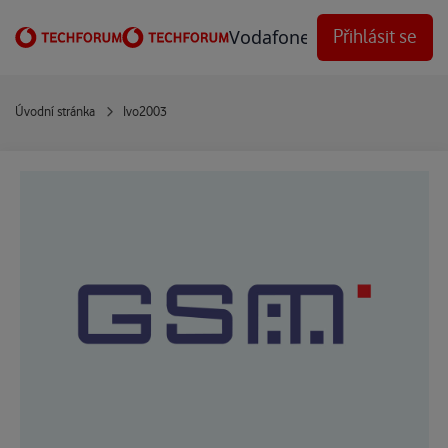
Přejít na obsah
Vodafone Techforum
Přihlásit se
Úvodní stránka
Ivo2003