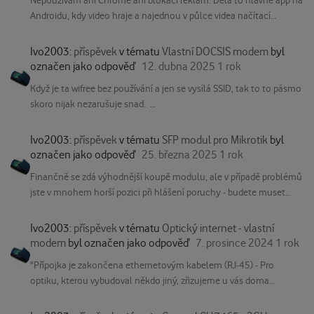
Nepoužívám ani Chrome ani blokaci reklam. Dělá to hlavně app na
Androidu, kdy video hraje a najednou v půlce videa načítací
kolečko.
Ivo2003:
příspěvek
v tématu
Vlastní DOCSIS modem
byl
označen jako odpověď
12. dubna 2025
1 rok
Když je ta wifree bez používání a jen se vysílá SSID, tak to to pásmo
skoro nijak nezarušuje snad.
Moment kdy tu wifree někdo používá je jen zlomek času.
Ivo2003:
příspěvek
v tématu
SFP modul pro Mikrotik
byl
označen jako odpověď
25. března 2025
1 rok
Finančně se zdá výhodnější koupě modulu, ale v případě problémů
jste v mnohem horší pozici při hlášení poruchy - budete muset
prokázat, že chyba není na vašem zařízení.
Cetin dává malé ONT huawei se spotřebou do 2 Watt.
Ivo2003:
příspěvek
v tématu
Optický internet - vlastní
Vlastní moduly umožňuje zatím snad jen ISP Poda. (V podmínkách
modem
byl označen jako odpověď
7. prosince 2024
1 rok
samozřejmě mají, že v případě že klientovo zařízení ovlivní síť a
"Přípojka je zakončena ethernetovým kabelem (RJ-45) - Pro
ostatní uživatele, tak se klient zavazuje k náhradě škody)
optiku, kterou vybudoval někdo jiný, zřizujeme u vás doma
zásuvku typu ethernet (RJ-45). Pro připojení pak můžete využít Wi-
Fi 6 router Comtrend WR-5804 nebo jakýkoliv router s rozhraním