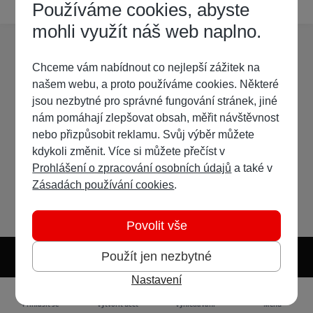
Používáme cookies, abyste
na kterém vodafone aplikace funguje.
mohli využít náš web naplno.
Chceme vám nabídnout co nejlepší zážitek na
našem webu, a proto používáme cookies. Některé
jsou nezbytné pro správné fungování stránek, jiné
nám pomáhají zlepšovat obsah, měřit návštěvnost
nebo přizpůsobit reklamu. Svůj výběr můžete
kdykoli změnit. Více si můžete přečíst v
Prohlášení o zpracování osobních údajů
a také v
Zásadách používání cookies
.
Povolit vše
Použít jen nezbytné
Nastavení
Světlý režim
Tmavý režim
Předvolba systému
Jazyk
RSS
Přihlásit se
Vytvořit účet
Vyhledávání
Menu