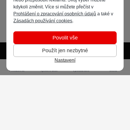
kdykoli změnit. Více si můžete přečíst v
Prohlášení o zpracování osobních údajů
a také v
Zásadách používání cookies
.
Povolit vše
Použít jen nezbytné
Nastavení
Světlý režim
Tmavý režim
Předvolba systému
Jazyk
RSS
Přihlásit se
Vytvořit účet
Vyhledávání
Menu
Ochrana osobních údajů
Cookies
Vodafone Czech Republic a.s.,
nám. Junkových 2808/2, 155 00 - Praha 5,
IČO 25788001, sp. zn. B 6064 vedená u Městského
soudu v Praze
Powered by
Invision Community