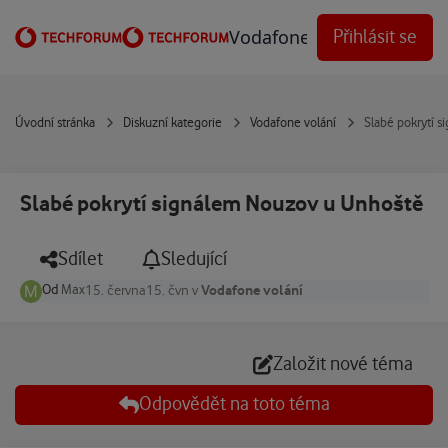
Přejít na obsah
Vodafone Techforum
Přihlásit se
Úvodní stránka
Diskuzní kategorie
Vodafone volání
Slabé pokrytí 
Slabé pokrytí signálem Nouzov u Unhoště
Sdílet
Sledující
Od
Max
Vodafone volání
15. června
15. čvn
v
Založit nové téma
Odpovědět na toto téma