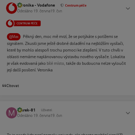
Veronika - Vodafone
Status
Centrum péče
Odesláno
19. června
19. čvn
CENTRUM PÉČE
Pěkný den, moc mě mrzí, že se potýkáte s potížemi se
@Max
signálem. Zkusili jsme ještě drobné doladění na nejbližším vysílači,
které by mohlo alespoň trochu pomoci ke zlepšení. V tuto chvíli v
oblasti nemáme naplánovanou výstavbu nového vysílače. Lokalita
je však evidovaná jako
bílé místo
, takže do budoucna nelze vyloučit
její další posílení. Veronika
Citovat
marek-81
Status
Uživatel
Odesláno
19. června
19. čvn