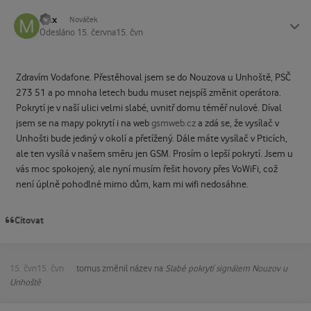
Max
Status
Nováček
Odesláno
15. června
15. čvn
Zdravím Vodafone. Přestěhoval jsem se do Nouzova u Unhoště, PSČ
273 51 a po mnoha letech budu muset nejspíš změnit operátora.
Pokrytí je v naší ulici velmi slabé, uvnitř domu téměř nulové. Díval
jsem se na mapy pokrytí i na web
gsmweb.cz
a zdá se, že vysílač v
Unhošti bude jediný v okolí a přetížený. Dále máte vysílač v Pticích,
ale ten vysílá v našem směru jen GSM. Prosím o lepší pokrytí. Jsem u
vás moc spokojený, ale nyní musím řešit hovory přes VoWiFi, což
není úplně pohodlné mimo dům, kam mi wifi nedosáhne.
Citovat
15. čvn
15. čvn
tomus
změnil název na
Slabé pokrytí signálem Nouzov u
Unhoště