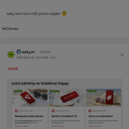
🤔
taky sem tam měl jenom tejden
Citovat
kautskym
Status
Uživatel
Odesláno
8. června
8. čvn
AUTOR