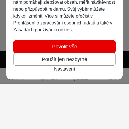
nám pomáhají zlepšovat obsah, měřit návštěvnost
nebo přizpůsobit reklamu. Svůj výběr můžete
kdykoli změnit. Více si můžete přečíst v
Prohlášení o zpracování osobních údajů
a také v
Zásadách používání cookies
.
Povolit vše
Použít jen nezbytné
Nastavení
Světlý režim
Tmavý režim
Předvolba systému
Jazyk
RSS
Přihlásit se
Vytvořit účet
Vyhledávání
Menu
Ochrana osobních údajů
Cookies
Vodafone Czech Republic a.s.,
nám. Junkových 2808/2, 155 00 - Praha 5,
IČO 25788001, sp. zn. B 6064 vedená u Městského
soudu v Praze