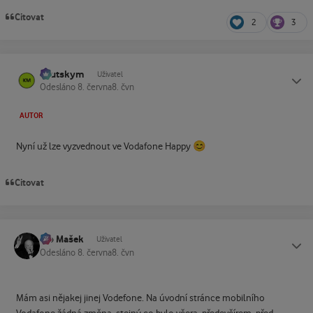
Citovat
2
3
kautskym
Status
Uživatel
Odesláno
8. června
8. čvn
AUTOR
😊
Nyní už lze vyzvednout ve Vodafone Happy
Citovat
Ivo Mašek
Status
Uživatel
Odesláno
8. června
8. čvn
Mám asi nějakej jinej Vodefone. Na úvodní stránce mobilního