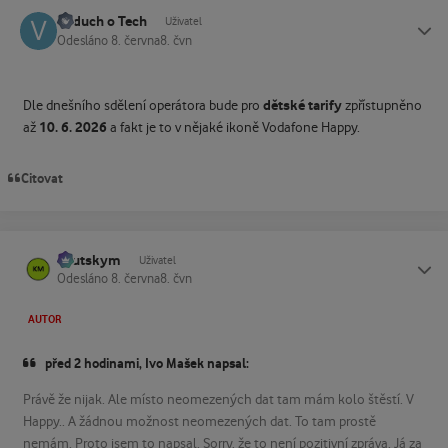
Vzduch o Tech
Status
Uživatel
Odesláno
8. června
8. čvn
dětské tarify
Dle dnešního sdělení operátora bude pro
zpřístupněno
10. 6. 2026
až
a fakt je to v nějaké ikoně Vodafone Happy.
Citovat
kautskym
Status
Uživatel
Odesláno
8. června
8. čvn
AUTOR
před 2 hodinami, Ivo Mašek napsal:
Právě že nijak. Ale místo neomezených dat tam mám kolo štěstí. V
Happy.. A žádnou možnost neomezených dat. To tam prostě
nemám. Proto jsem to napsal. Sorry, že to není pozitivní zpráva. Já za