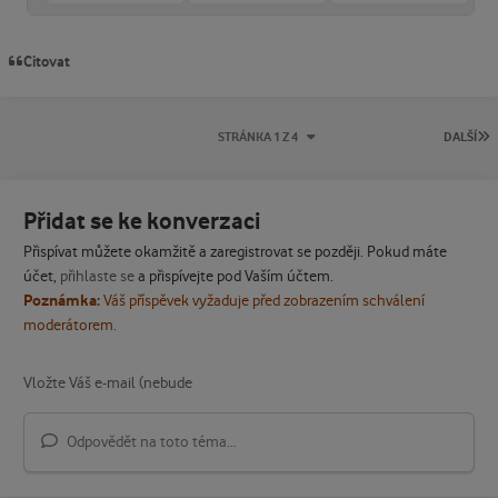
Citovat
P
STRÁNKA 1 Z 4
DALŠÍ
Přidat se ke konverzaci
Přispívat můžete okamžitě a zaregistrovat se později. Pokud máte
účet,
přihlaste se
a přispívejte pod Vaším účtem.
Poznámka:
Váš příspěvek vyžaduje před zobrazením schválení
moderátorem.
Odpovědět na toto téma...