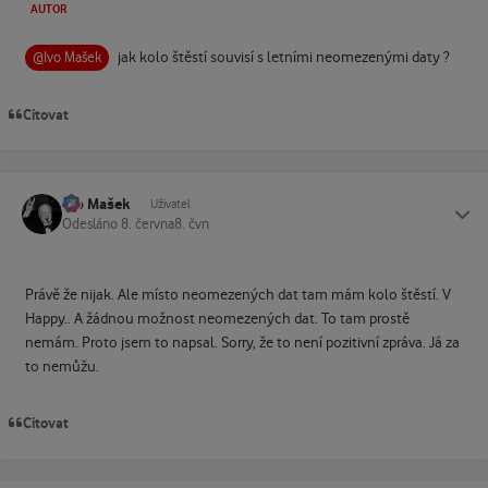
AUTOR
jak kolo štěstí souvisí s letními neomezenými daty ?
@Ivo Mašek
Citovat
Ivo Mašek
Status
Uživatel
Odesláno
8. června
8. čvn
Právě že nijak. Ale místo neomezených dat tam mám kolo štěstí. V
Happy.. A žádnou možnost neomezených dat. To tam prostě
nemám. Proto jsem to napsal. Sorry, že to není pozitivní zpráva. Já za
to nemůžu.
Citovat