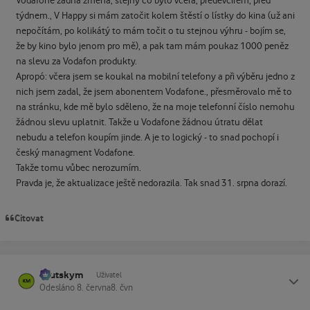
Vodafone žádná změna, stejný co bylo včera, předevčírem, před
týdnem., V Happy si mám zatočit kolem štěstí o lístky do kina (už ani
nepočítám, po kolikátý to mám točit o tu stejnou výhru - bojím se,
že by kino bylo jenom pro mě), a pak tam mám poukaz 1000 peněz
na slevu za Vodafon produkty.
Apropó: včera jsem se koukal na mobilní telefony a při výběru jedno z
nich jsem zadal, že jsem abonentem Vodafone., přesměrovalo mě to
na stránku, kde mě bylo sděleno, že na moje telefonní číslo nemohu
žádnou slevu uplatnit. Takže u Vodafone žádnou útratu dělat
nebudu a telefon koupím jinde. A je to logický - to snad pochopí i
český managment Vodafone.
Takže tomu vůbec nerozumím.
Pravda je, že aktualizace ještě nedorazila. Tak snad 31. srpna dorazí.
Citovat
kautskym
Status
Uživatel
Odesláno
8. června
8. čvn