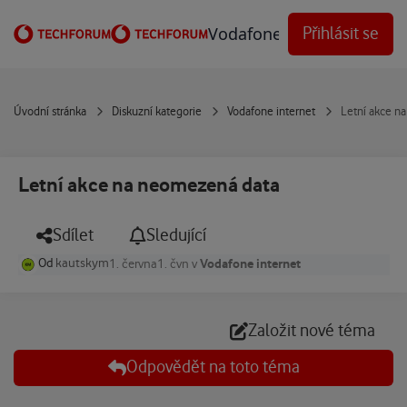
Přejít na obsah
Vodafone Techforum
Přihlásit se
Úvodní stránka
Diskuzní kategorie
Vodafone internet
Letní akce n
Letní akce na neomezená data
Sdílet
Sledující
Od
kautskym
Vodafone internet
1. června
1. čvn
v
Založit nové téma
Odpovědět na toto téma