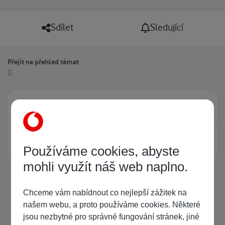
Sdílet
Sledující
Přejít na přehled témat
Právě prohlíží tuto stránku
0
Žádný registrovaný uživatel si neprohlíží tuto stránku
Používáme cookies, abyste
mohli využít náš web naplno.
Chceme vám nabídnout co nejlepší zážitek na
našem webu, a proto používáme cookies. Některé
jsou nezbytné pro správné fungování stránek, jiné