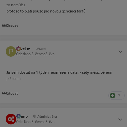
to nemůžu.
protože to platí pouze pro novou generaci tarifů
Citovat
Pavel m
Status
Uživatel
Odesláno
8. června
8. čvn
Já jsem dostal na 1 týden neomezená data ,každý měsíc během
prázdnin .
Citovat
1
Slamb
Status
Administrátor
Odesláno
8. června
8. čvn