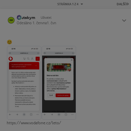
P
STRÁNKA 1 Z 4
DALŠÍ
kautskym
Status
Uživatel
Odesláno
1. června
1. čvn
😊
https://www.vodafone.cz/leto/