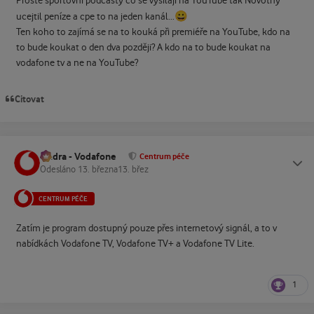
Prostě sportovní podcasty co se vysílají na YouTube tak Novotný
😀
ucejtil peníze a cpe to na jeden kanál...
Ten koho to zajímá se na to kouká při premiéře na YouTube, kdo na
to bude koukat o den dva později? A kdo na to bude koukat na
vodafone tv a ne na YouTube?
Citovat
Ondra - Vodafone
Status
Centrum péče
Odesláno
13. března
13. břez
CENTRUM PÉČE
Zatím je program dostupný pouze přes internetový signál, a to v
nabídkách Vodafone TV, Vodafone TV+ a Vodafone TV Lite.
1