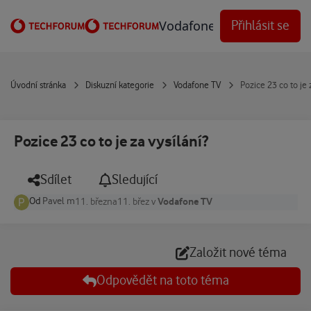
Přejít na obsah
Vodafone Techforum
Přihlásit se
Úvodní stránka
Diskuzní kategorie
Vodafone TV
Pozice 23 co to je 
Pozice 23 co to je za vysílání?
Sdílet
Sledující
Od
Pavel m
Vodafone TV
11. března
11. břez
v
Založit nové téma
Odpovědět na toto téma