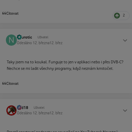
Citovat
2
neurotic
Status
Uživatel
Odesláno
12. března
12. břez
Taky jsem na to koukal. Funguje to jen v aplikaci nebo i přes DVB-C?
Nechce se mi ladit všechny programy, když neznám kmitočet.
Citovat
dad18
Status
Uživatel
Odesláno
12. března
12. břez