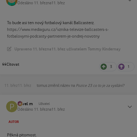
Odesláno
11. března
11. břez
To bude asi ten nový fotbalový kanál Ballcasterz.
https://www.mediaguru.cz/vznika-televize-ballcasters-s-
fotbalovymi-podcasty-partnerem-je-ondrej-novotny
Upraveno
11. března
11. břez
uživatelem Tommy Kindernay
Citovat
3
1
11. břez
11. břez
tomus
změnil název na
Pozice 23 co to je za vysílání?
Pavel m
Status
Uživatel
Odesláno
11. března
11. břez
AUTOR
Pěkná pitomost.