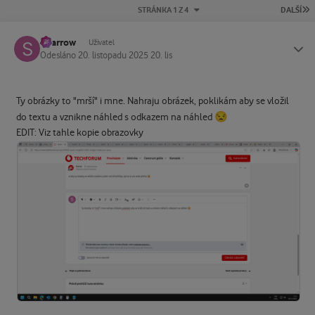
P
STRÁNKA 1 Z 4
DALŠÍ
Sparrow
Status
Uživatel
Odesláno
20. listopadu 2025
20. lis
Ty obrázky to "mrší" i mne. Nahraju obrázek, poklikám aby se vložil
😒
do textu a vznikne náhled s odkazem na náhled
EDIT: Viz tahle kopie obrazovky