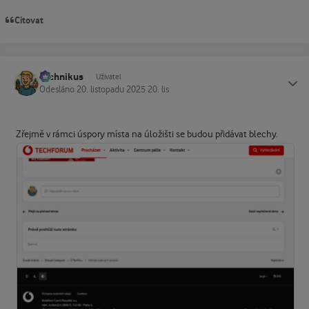
Citovat
Technikus
Status
Uživatel
Odesláno
20. listopadu 2025
20. lis
Zřejmě v rámci úspory místa na úložišti se budou přidávat blechy.