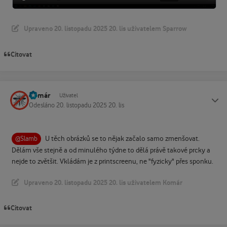
Upraveno
20. listopadu 2025
20. lis
uživatelem Sparrow
Citovat
Komár
Status
Uživatel
Odesláno
20. listopadu 2025
20. lis
U těch obrázků se to nějak začalo samo zmenšovat.
@Slamb
Dělám vše stejně a od minulého týdne to dělá právě takové prcky a
nejde to zvětšit. Vkládám je z printscreenu, ne "fyzicky" přes sponku.
Upraveno
20. listopadu 2025
20. lis
uživatelem Komár
Citovat