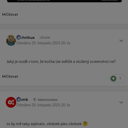
Citovat
Technikus
Status
Uživatel
Odesláno
20. listopadu 2025
20. lis
Jaký je rozdíl v tom, že kočka lze zvětšit a vložený screenshot ne?
Citovat
1
Slamb
Status
Administrátor
Odesláno
20. listopadu 2025
20. lis
🤔
to by mě taky zajímalo, obrázek jako obrázek