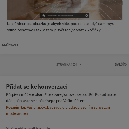
Ta průhlednost obrázku je abych viděl pod to, ale když dám myš
mimo obrazovku tak je tam je zvětšený obrázek kočičky.
Citovat
P
STRÁNKA 1 Z 4
DALŠÍ
Přidat se ke konverzaci
Přispívat můžete okamžitě a zaregistrovat se později. Pokud máte
účet,
přihlaste se
a přispívejte pod Vaším účtem.
Poznámka:
Váš příspěvek vyžaduje před zobrazením schválení
moderátorem.