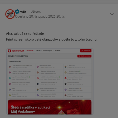
Komár
Status
Uživatel
Odesláno
20. listopadu 2025
20. lis
Aha, tak už se to řeší zde.
Print screen skoro celé obrazovky a udělá to z toho blechu.