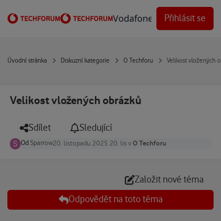
Přejít na obsah
Vodafone Techforum
Přihlásit se
Úvodní stránka
Diskuzní kategorie
O Techforu
Velikost vložených 
Velikost vložených obrázků
Sdílet
Sledující
Od
Sparrow
O Techforu
20. listopadu 2025
20. lis
v
Založit nové téma
Odpovědět na toto téma