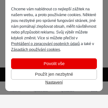
Chceme vám nabídnout co nejlepší zážitek na
našem webu, a proto používáme cookies. Některé
jsou nezbytné pro správné fungování stránek, jiné
nám pomáhají zlepšovat obsah, měřit návštěvnost
nebo přizpůsobit reklamu. Svůj výběr můžete
kdykoli změnit. Více si můžete přečíst v
Prohlášení o zpracování osobních údajů
a také v
Zásadách používání cookies
.
Povolit vše
Použít jen nezbytné
Nastavení
Světlý režim
Tmavý režim
Předvolba systému
Jazyk
RSS
Přihlásit se
Vytvořit účet
Vyhledávání
Menu
Ochrana osobních údajů
Cookies