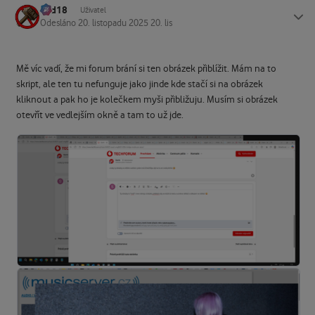
dad18
Status
Uživatel
Odesláno
20. listopadu 2025
20. lis
Mě víc vadí, že mi forum brání si ten obrázek přiblížit. Mám na to
skript, ale ten tu nefunguje jako jinde kde stačí si na obrázek
kliknout a pak ho je kolečkem myši přibližuju. Musím si obrázek
otevřít ve vedlejším okně a tam to už jde.