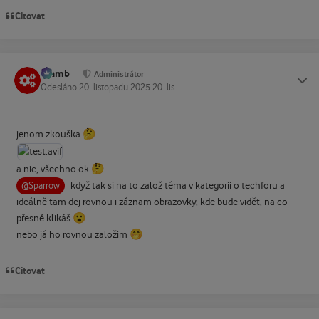
Citovat
Slamb
Status
Administrátor
Odesláno
20. listopadu 2025
20. lis
🤔
jenom zkouška
🤔
a nic, všechno ok
když tak si na to založ téma v kategorii o techforu a
@Sparrow
ideálně tam dej rovnou i záznam obrazovky, kde bude vidět, na co
😮
přesně klikáš
🤭
nebo já ho rovnou založim
Citovat