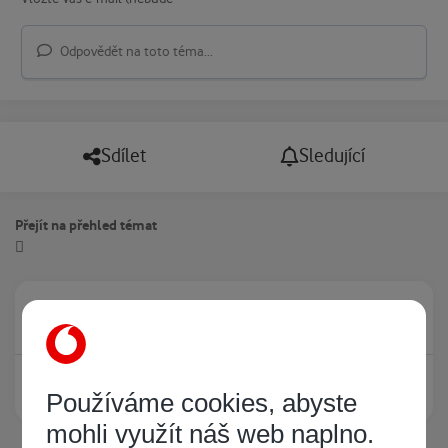
Odpovědět na toto téma...
Sdílet
Sledující
Přejít na přehled témat
Právě prohlíží tuto stránku
0
Žádný registrovaný uživatel si neprohlíží tuto stránku
Používáme cookies, abyste
mohli využít náš web naplno.