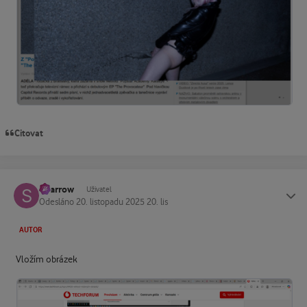
Citovat
Sparrow
Status
Uživatel
Odesláno
20. listopadu 2025
20. lis
AUTOR
Vložím obrázek