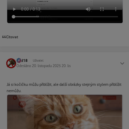
Citovat
dad18
Status
Uživatel
Odesláno
20. listopadu 2025
20. lis
Já si kočičku můžu přiblížit, ale další obrázky stejným stylem přiblížit
nemůžu.