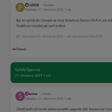
Petr2025
Nováček
Odesláno
21. července 2025
1 rok
Byl mi vyměněn Compal za nový Vodafone Station Wi-Fi 6, ale st
Vodafone nenašel jak tarif změnit.
Upraveno
21. července 2025
1 rok
uživatelem Petr2025
Citovat
Vyřešil Sparrow
21. července 2025
1 rok
Sparrow
Uživatel
Odesláno
21. července 2025
1 rok
Záleží jestli už na tvé adrese proběhl upgrade sítě. Koukni na
http