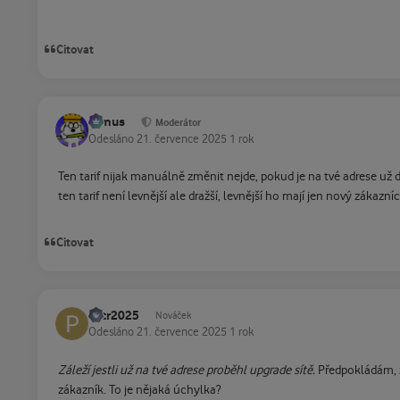
Citovat
tomus
Moderátor
Odesláno
21. července 2025
1 rok
Ten tarif nijak manuálně změnit nejde, pokud je na tvé adrese už d
ten tarif není levnější ale dražší, levnější ho mají jen nový zákazníci
Citovat
Petr2025
Nováček
Odesláno
21. července 2025
1 rok
Záleží jestli už na tvé adrese proběhl upgrade sítě.
Předpokládám, ž
zákazník. To je nějaká úchylka?