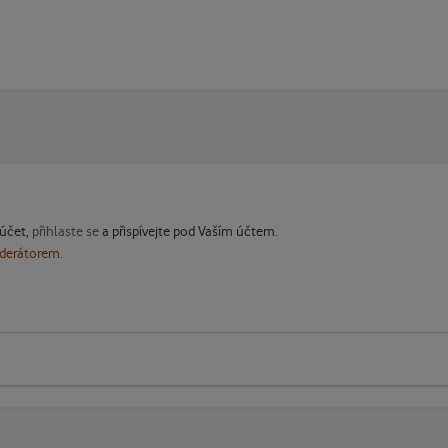
 účet,
přihlaste se
a přispívejte pod Vaším účtem.
oderátorem.