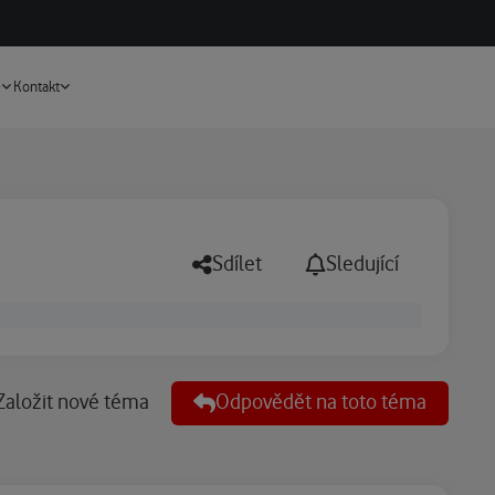
Vyhledávání
e
Kontakt
Sdílet
Sledující
Založit nové téma
Odpovědět na toto téma