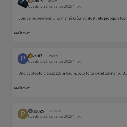
Ivo2003
Uživatel
Odesláno
23. července 2025
1 rok
Compal se nevyměňují primárně kvůli rychlosti, ale pro jejich tec
Citovat
pavel87
Uživatel
Odesláno
23. července 2025
1 rok
Ono by stacilo prolezt zdejsi forum, bylo to tu x-krat zmineno... Ale
Citovat
Petr2025
Nováček
Odesláno
23. července 2025
1 rok