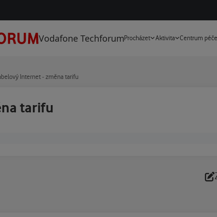
Vodafone Techforum
Procházet
Aktivita
Centrum péč
belový Internet - změna tarifu
na tarifu