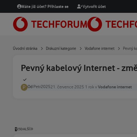
Přejít na obsah
Máte již účet? Přihlaste se
Vytvořit účet
Úvodní stránka
Diskuzní kategorie
Vodafone internet
Pevný ka
Pevný kabelový Internet - změ
Od
Petr2025
Vodafone internet
21. července 2025
1 rok
v
POSLEDNÍ STRÁNKA
1
2
3
DALŠÍ