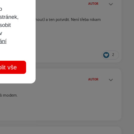
Statusy autora
AUTOR
o
stránek,
 jaký mi mohou nabídnout) a ten potvrdit. Není třeba nikam
sobit
 v
ání
2
lit vše
Statusy autora
AUTOR
ili modem.