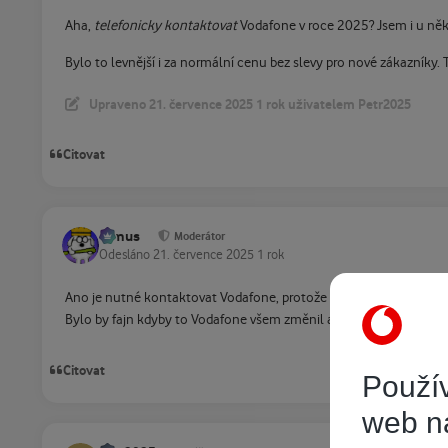
Aha,
telefonicky kontaktovat
Vodafone v roce 2025? Jsem i u něko
Bylo to levnější i za normální cenu bez slevy pro nové zákazníky. T
Upraveno
21. července 2025
1 rok
uživatelem Petr2025
Citovat
tomus
Moderátor
Odesláno
21. července 2025
1 rok
Ano je nutné kontaktovat Vodafone, protože tady neměníš jenom ryc
Bylo by fajn kdyby to Vodafone všem změnil automaticky za stejno
Citovat
Použív
web n