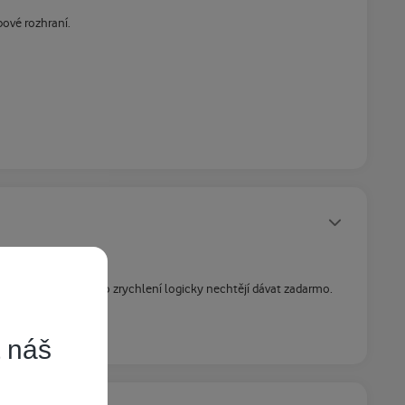
ové rozhraní.
Statusy autora
 upgradovat a tak to zrychlení logicky nechtějí dávat zadarmo.
t náš