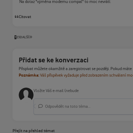
Na dotaz "výměna modemu compal" to moc nevrátí.
Citovat
POSLEDNÍ STRÁNKA
1
2
3
DALŠÍ
Přidat se ke konverzaci
Přispívat můžete okamžitě a zaregistrovat se později. Pokud máte
Poznámka:
Váš příspěvek vyžaduje před zobrazením schválení m
Odpovědět na toto téma...
Přejít na přehled témat