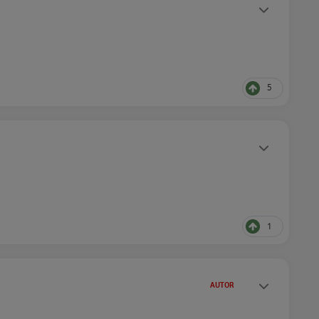
Statusy autora
5
Statusy autora
1
Statusy autora
AUTOR