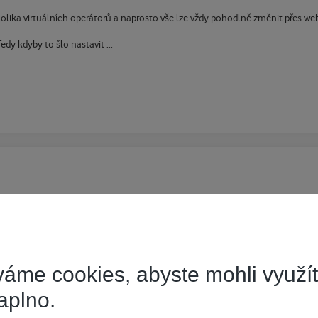
lika virtuálních operátorů a naprosto vše lze vždy pohodlně změnit přes web
edy kdyby to šlo nastavit ...
hlost, ale i internetový tarif a ten je za jinou cenu,
u cenu, jenomže oni do toho nalili spoustu peněz a energie aby tu síť mohli
áme cookies, abyste mohli využí
aplno.