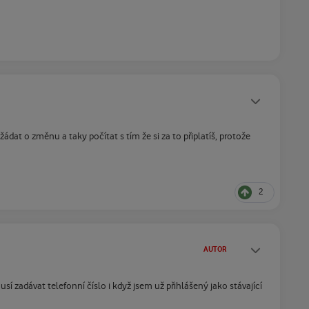
Statusy autora
dat o změnu a taky počítat s tím že si za to připlatíš, protože
2
Statusy autora
AUTOR
 zadávat telefonní číslo i když jsem už přihlášený jako stávající