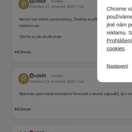
Petr2025
Nováček
Odesláno
21. července 2025
1 rok
Chceme vám
používáme 
Nechci nic měnit automaticky. Zkrátka se přihlásit na web Vodafon
jiné nám p
telefonovat.
reklamu. S
Takhle to jde všude jinde.
Prohlášení
cookies
.
Citovat
Nastavení
Petr2025
Nováček
Odesláno
23. července 2025
1 rok
Nakonec jsem našel kontaktní formulář a dostal odpověď, že v m
Citovat