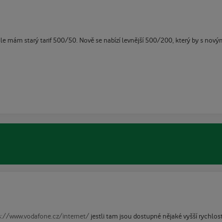
ále mám starý tarif 500/50. Nově se nabízí levnější 500/200, který by s n
s://www.vodafone.cz/internet/
jestli tam jsou dostupné nějaké vyšší rychlos