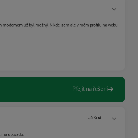
Statusy autora
ovým modemem už byl možný. Nikde jsem ale v mém profilu na webu
Přejít na řešení
Statusy autora
ŘEŠENÍ
ti na uploadu.