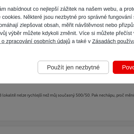
 nabídnout co nejlepší zážitek na našem webu, a prot
cookies. Některé jsou nezbytné pro správné fungování 
e do mého profilu, tam si vybrat nový tarif (vědí kde provedli upgrade sítě a
omáhají zlepšovat obsah, měřit návštěvnost nebo přizpů
vůj výběr můžete kdykoli změnit. Více si můžete přečíst
 o zpracování osobních údajů
a také v
Zásadách použív
Použít jen nezbytné
Povo
é lokalitě nelze rychlejší než můj současný 500/50. Pak nechápu, proč měn