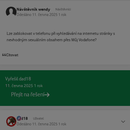
Návštěvník wendy
Návštěvníci
Odesláno
11. června 2025
1 rok
Lze zablokovat v telefonu při vyhledávání na internetu stránky s
nevhodným sexuálním obsahem přes Můj Vodafone?
Citovat
Vyřešil dad18
11. června 2025
1 rok
Přejít na řešení
dad18
Status
Uživatel
Odesláno
11. června 2025
1 rok