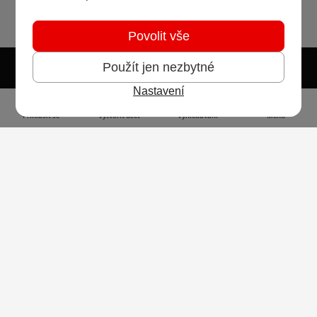
Povolit vše
Použít jen nezbytné
Nastavení
Světlý režim
Tmavý režim
Předvolba systému
Jazyk
RSS
Přihlásit se
Vytvořit účet
Vyhledávání
Menu
Ochrana osobních údajů
Cookies
Vodafone Czech Republic a.s.,
nám. Junkových 2808/2, 155 00 - Praha 5,
IČO 25788001, sp. zn. B 6064 vedená u Městského
soudu v Praze
Powered by
Invision Community