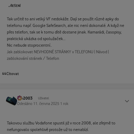
ŘEŠENÍ
Tak určitě to ani velký VF nedokáže. Dají se použít různé apky do
telefonu např. Google SafeSearch, ale nic není dokonalé. A když ne
přes telefon, tak se k tomu dítě dostane jinak. Kamarádi, časopisy,
praktická ukázka od spolužaček...
Nic nebude stoprocentní..
Jak zablokovat NEVHODNÉ STRÁNKY v TELEFONU | Návod |
zablokování stránek / Telefon
Citovat
Ivo2003
Status
Uživatel
Odesláno
11. června 2025
1 rok
Takovou službu Vodafone spustil již v roce 2008, ale zřejmě to
nefungovalo spolehlivě protože už to nenabízí.