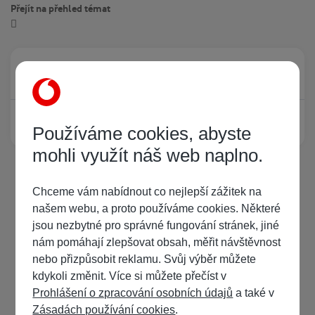
Přejít na přehled témat
Právě prohlíží tuto stránku
0
Žádný registrovaný uživatel si neprohlíží tuto stránku
Používáme cookies, abyste
mohli využít náš web naplno.
Chceme vám nabídnout co nejlepší zážitek na
našem webu, a proto používáme cookies. Některé
jsou nezbytné pro správné fungování stránek, jiné
nám pomáhají zlepšovat obsah, měřit návštěvnost
nebo přizpůsobit reklamu. Svůj výběr můžete
kdykoli změnit. Více si můžete přečíst v
Prohlášení o zpracování osobních údajů
a také v
Zásadách používání cookies
.