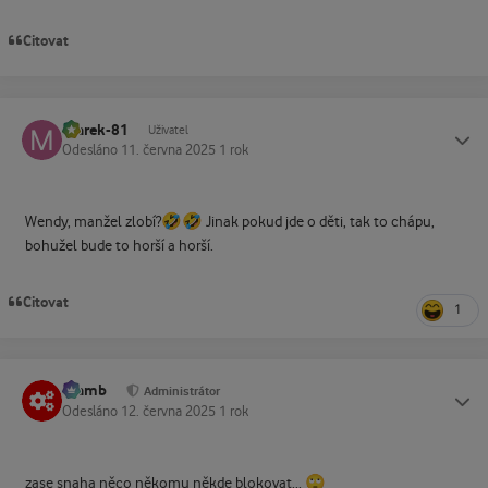
Citovat
marek-81
Status
Uživatel
Odesláno
11. června 2025
1 rok
🤣
🤣
Wendy, manžel zlobí?
Jinak pokud jde o děti, tak to chápu,
bohužel bude to horší a horší.
Citovat
1
Slamb
Status
Administrátor
Odesláno
12. června 2025
1 rok
🙄
zase snaha něco někomu někde blokovat...