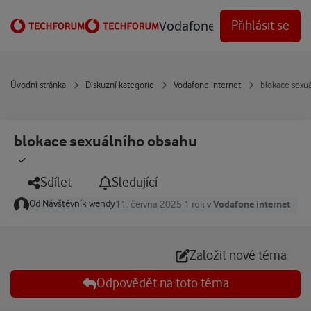
Přejít na obsah
Vodafone Techforum
Přihlásit se
Úvodní stránka
Diskuzní kategorie
Vodafone internet
blokace sexu
blokace sexuálního obsahu
Sdílet
Sledující
Od
Návštěvník wendy
Vodafone internet
11. června 2025
1 rok
v
Založit nové téma
Odpovědět na toto téma