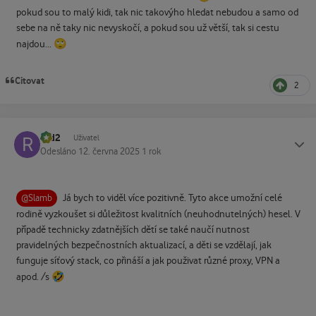
pokud sou to malý kidi, tak nic takovýho hledat nebudou a samo od
sebe na ně taky nic nevyskočí, a pokud sou už větší, tak si cestu
🙄
najdou...
Citovat
2
r2d2
Status
Uživatel
Odesláno
12. června 2025
1 rok
Já bych to viděl více pozitivně. Tyto akce umožní celé
@Slamb
rodině vyzkoušet si důležitost kvalitních (neuhodnutelných) hesel. V
případě technicky zdatnějších dětí se také naučí nutnost
pravidelných bezpečnostních aktualizací, a děti se vzdělají, jak
funguje síťový stack, co přináší a jak použivat různé proxy, VPN a
🤣
apod. /s