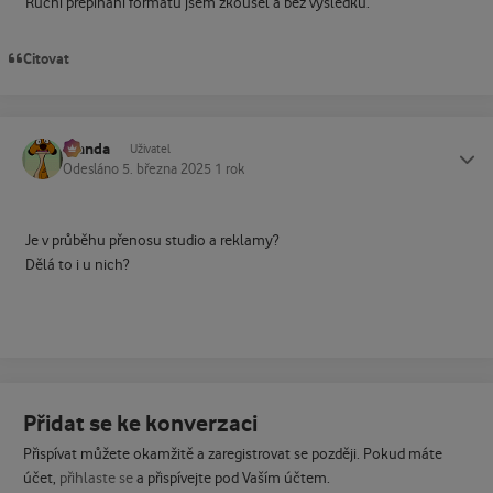
Ruční přepínání formátu jsem zkoušel a bez výsledku.
Citovat
Standa
Status
Uživatel
Odesláno
5. března 2025
1 rok
Je v průběhu přenosu studio a reklamy?
Dělá to i u nich?
Přidat se ke konverzaci
Přispívat můžete okamžitě a zaregistrovat se později. Pokud máte
účet,
přihlaste se
a přispívejte pod Vaším účtem.