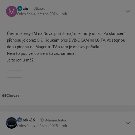
mrzic
Status
Uživatel
Odesláno
4. března 2025
1 rok
Úterní zápasy LM na Novasport 3 mají useknutý obraz. Po skončení
přenosu je obraz OK. Koukám přes DVB-C CAM na LG TV. Ve stejnou
dobu přepnu na Magentu TV a tam je obraz v pořádku.
Není to poprvé, co jsem to zaznamenal.
Je to jen u mě?
Citovat
Marek-26
Status
Administrátor
Odesláno
4. března 2025
1 rok