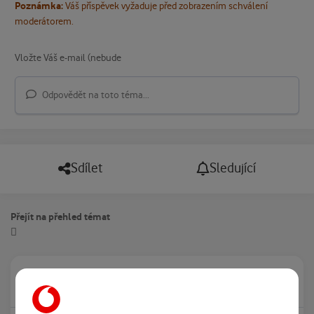
Poznámka:
Váš příspěvek vyžaduje před zobrazením schválení
moderátorem.
Odpovědět na toto téma...
Sdílet
Sledující
Přejít na přehled témat
Právě prohlíží tuto stránku
0