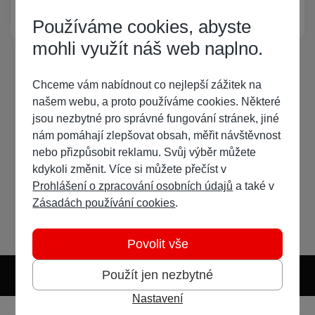
Žádný registrovaný uživatel si neprohlíží tuto stránku
Používáme cookies, abyste
mohli využít náš web naplno.
Chceme vám nabídnout co nejlepší zážitek na
našem webu, a proto používáme cookies. Některé
jsou nezbytné pro správné fungování stránek, jiné
nám pomáhají zlepšovat obsah, měřit návštěvnost
nebo přizpůsobit reklamu. Svůj výběr můžete
kdykoli změnit. Více si můžete přečíst v
Prohlášení o zpracování osobních údajů
a také v
Zásadách používání cookies
.
Povolit vše
Použít jen nezbytné
Nastavení
Světlý režim
Tmavý režim
Předvolba systému
Jazyk
RSS