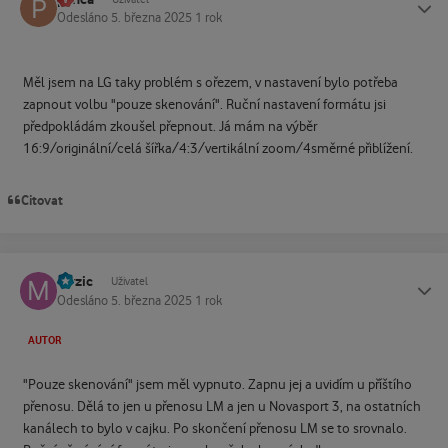
Odesláno
5. března 2025
1 rok
Měl jsem na LG taky problém s ořezem, v nastavení bylo potřeba
zapnout volbu "pouze skenování". Ruční nastavení formátu jsi
předpokládám zkoušel přepnout. Já mám na výběr
16:9/originální/celá šířka/4:3/vertikální zoom/4směrné přiblížení.
Citovat
mrzic
Status
Uživatel
Odesláno
5. března 2025
1 rok
AUTOR
"Pouze skenování" jsem měl vypnuto. Zapnu jej a uvidím u příštího
přenosu. Dělá to jen u přenosu LM a jen u Novasport 3, na ostatních
kanálech to bylo v cajku. Po skončení přenosu LM se to srovnalo.