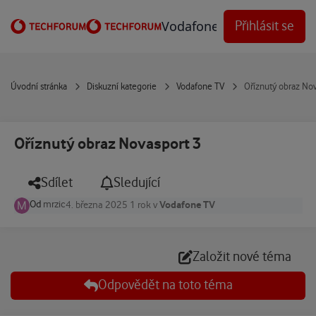
Přejít na obsah
Vodafone Techforum
Přihlásit se
Úvodní stránka
Diskuzní kategorie
Vodafone TV
Oříznutý obraz No
Oříznutý obraz Novasport 3
Sdílet
Sledující
Od
mrzic
Vodafone TV
4. března 2025
1 rok
v
Založit nové téma
Odpovědět na toto téma