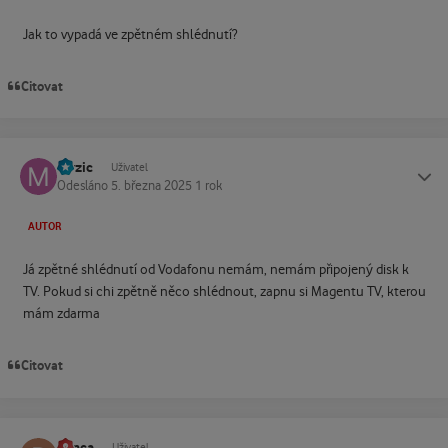
Jak to vypadá ve zpětném shlédnutí?
Citovat
mrzic
Status
Uživatel
Odesláno
5. března 2025
1 rok
AUTOR
Já zpětné shlédnutí od Vodafonu nemám, nemám připojený disk k
TV. Pokud si chi zpětně něco shlédnout, zapnu si Magentu TV, kterou
mám zdarma
Citovat
penca
Status
Uživatel