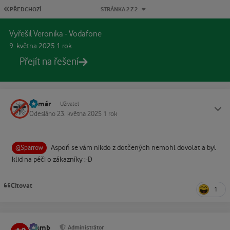
PRVNÍ STRÁNKA
PŘEDCHOZÍ
STRÁNKA 2 Z 2
Vyřešil Veronika - Vodafone
9. května 2025
1 rok
Přejít na řešení
Komár
Status
Uživatel
Odesláno
23. května 2025
1 rok
Aspoň se vám nikdo z dotčených nemohl dovolat a byl
@Sparrow
klid na péči o zákazníky :-D
Citovat
1
Slamb
Status
Administrátor