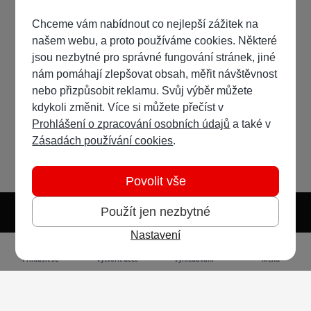
Chceme vám nabídnout co nejlepší zážitek na
našem webu, a proto používáme cookies. Některé
jsou nezbytné pro správné fungování stránek, jiné
nám pomáhají zlepšovat obsah, měřit návštěvnost
nebo přizpůsobit reklamu. Svůj výběr můžete
kdykoli změnit. Více si můžete přečíst v
Prohlášení o zpracování osobních údajů
a také v
Zásadách používání cookies
.
Povolit vše
Použít jen nezbytné
Nastavení
Světlý režim
Tmavý režim
Předvolba systému
Jazyk
RSS
Přihlásit se
Vytvořit účet
Vyhledávání
Menu
Ochrana osobních údajů
Cookies