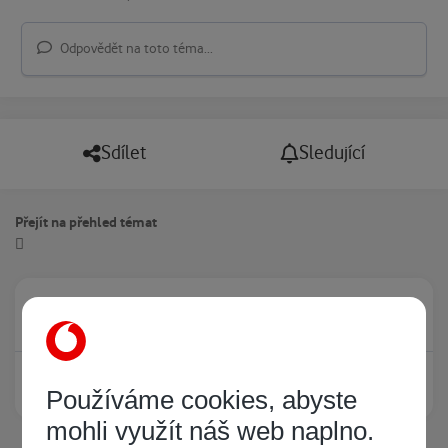
Odpovědět na toto téma...
Sdílet
Sledující
Přejít na přehled témat
Právě prohlíží tuto stránku
0
Žádný registrovaný uživatel si neprohlíží tuto stránku
Používáme cookies, abyste
mohli využít náš web naplno.