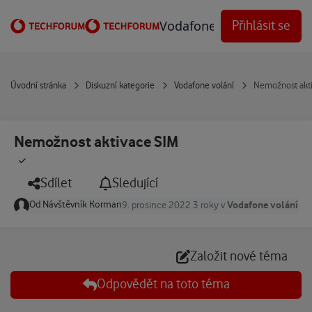
Přejít na obsah
Vodafone Techforum
Přihlásit se
Úvodní stránka
Diskuzní kategorie
Vodafone volání
Nemožnost akt
Nemožnost aktivace SIM
Sdílet
Sledující
Od
Návštěvník Korman
Vodafone volání
9. prosince 2022
3 roky
v
Založit nové téma
Odpovědět na toto téma