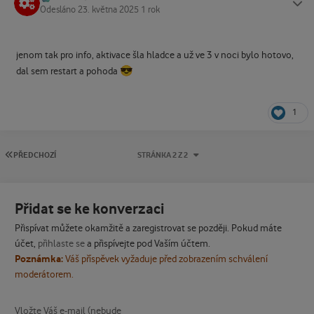
Odesláno
23. května 2025
1 rok
jenom tak pro info, aktivace šla hladce a už ve 3 v noci bylo hotovo,
😎
dal sem restart a pohoda
1
PRVNÍ STRÁNKA
PŘEDCHOZÍ
STRÁNKA 2 Z 2
Přidat se ke konverzaci
Přispívat můžete okamžitě a zaregistrovat se později. Pokud máte
účet,
přihlaste se
a přispívejte pod Vaším účtem.
Poznámka:
Váš příspěvek vyžaduje před zobrazením schválení
moderátorem.