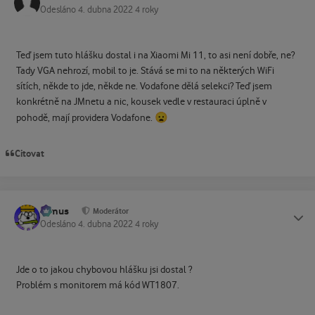
Odesláno
4. dubna 2022
4 roky
Teď jsem tuto hlášku dostal i na Xiaomi Mi 11, to asi není dobře, ne?
Tady VGA nehrozí, mobil to je. Stává se mi to na některých WiFi
sítích, někde to jde, někde ne. Vodafone dělá selekci? Teď jsem
konkrétně na JMnetu a nic, kousek vedle v restauraci úplně v
😦
pohodě, mají providera Vodafone.
Citovat
tomus
Status
Moderátor
Odesláno
4. dubna 2022
4 roky
Jde o to jakou chybovou hlášku jsi dostal ?
Problém s monitorem má kód WT1807.