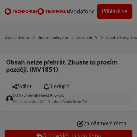
Přejít na obsah
Vodafone Techforum
Přihlásit se
Úvodní stránka
Diskuzní kategorie
Vodafone TV
Obsah nelze přehrá
Obsah nelze přehrát. Zkuste to prosím
později. (MV1851)
Sdílet
Sledující
Od
Návštěvník David Kovačík
Vodafone TV
20. listopadu 2021
4 roky
v
Založit nové téma
Odpovědět na toto téma