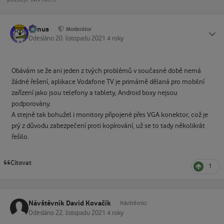
tomus
Status
Moderátor
Odesláno
20. listopadu 2021
4 roky
Obávám se že ani jeden z tvých problémů v současné době nemá
žádné řešení, aplikace Vodafone TV je primárně dělaná pro mobilní
zařízení jako jsou telefony a tablety, Android boxy nejsou
podporovány.
A stejně tak bohužel i monitory připojené přes VGA konektor, což je
prý z důvodu zabezpečení proti kopírování, už se to tady několikrát
řešilo.
Citovat
1
Návštěvník David Kovačík
Návštěvníci
Odesláno
22. listopadu 2021
4 roky