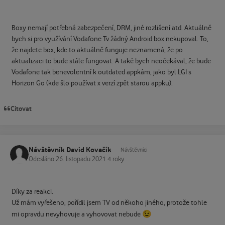
Boxy nemají potřebná zabezpečení, DRM, jiné rozlišení atd. Aktuálně
bych si pro využívání Vodafone Tv žádný Android box nekupoval. To,
že najdete box, kde to aktuálně funguje neznamená, že po
aktualizaci to bude stále fungovat. A také bych neočekával, že bude
Vodafone tak benevolentní k outdated appkám, jako byl LGI s
Horizon Go (kde šlo používat x verzí zpět starou appku).
Citovat
Návštěvník David Kovačík
Návštěvníci
Odesláno
26. listopadu 2021
4 roky
Díky za reakci.
Už mám vyřešeno, pořídil jsem TV od někoho jiného, protože tohle
😉
mi opravdu nevyhovuje a vyhovovat nebude