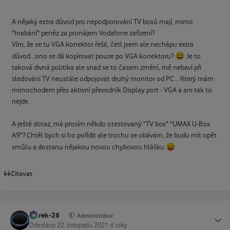
A nějaký extra důvod pro nepodporování TV boxů mají, mimo
"hrabání" peněz za pronájem Vodafone zařízení?
Vím, že se tu VGA konektor řešil, četl jsem ale nechápu extra
😄
důvod...ono se dá kopírovat pouze po VGA konektoru?
Je to
taková divná politika ale snad se to časem změní, mě nebaví při
sledování TV neustále odpojovat druhý monitor od PC... Který mám
mimochodem přes aktivní převodník Display port - VGA a ani tak to
nejde.
A ještě dotaz, má prosím někdo otestovaný "TV box" "UMAX U-Box
A9"? Chtěl bych si ho pořídit ale trochu se obávám, že budu mít opět
😛
smůlu a dostanu nějakou novou chybovou hlášku
Citovat
Marek-26
Status
Administrátor
Odesláno
22. listopadu 2021
4 roky