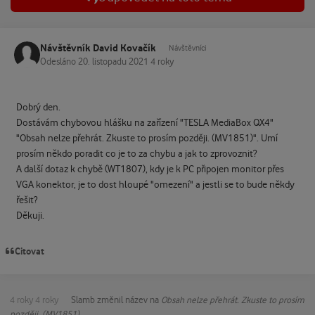
Návštěvník David Kovačík
Návštěvníci
Odesláno
20. listopadu 2021
4 roky
Dobrý den.
Dostávám chybovou hlášku na zařízení "TESLA MediaBox QX4"
"Obsah nelze přehrát. Zkuste to prosím později. (MV1851)". Umí
prosím někdo poradit co je to za chybu a jak to zprovoznit?
A další dotaz k chybě (WT1807), kdy je k PC připojen monitor přes
VGA konektor, je to dost hloupé "omezení" a jestli se to bude někdy
řešit?
Děkuji.
Citovat
4 roky
4 roky
Slamb
změnil název na
Obsah nelze přehrát. Zkuste to prosím
později. (MV1851)