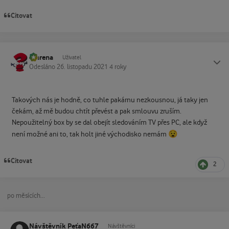
Citovat
marena
Status
Uživatel
Odesláno
26. listopadu 2021
4 roky
Takových nás je hodně, co tuhle pakárnu nezkousnou, já taky jen
čekám, až mě budou chtít převést a pak smlouvu zruším.
Nepoužitelný box by se dal obejít sledováním TV přes PC, ale když
😧
není možné ani to, tak holt jiné východisko nemám
Citovat
2
po měsících...
Návštěvník PeťaN667
Návštěvníci