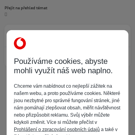
Přejít na přehled témat
Právě prohlíží tuto stránku
0
Žádný registrovaný uživatel si neprohlíží tuto stránku
Používáme cookies, abyste
mohli využít náš web naplno.
Chceme vám nabídnout co nejlepší zážitek na
našem webu, a proto používáme cookies. Některé
jsou nezbytné pro správné fungování stránek, jiné
nám pomáhají zlepšovat obsah, měřit návštěvnost
nebo přizpůsobit reklamu. Svůj výběr můžete
kdykoli změnit. Více si můžete přečíst v
Prohlášení o zpracování osobních údajů
a také v