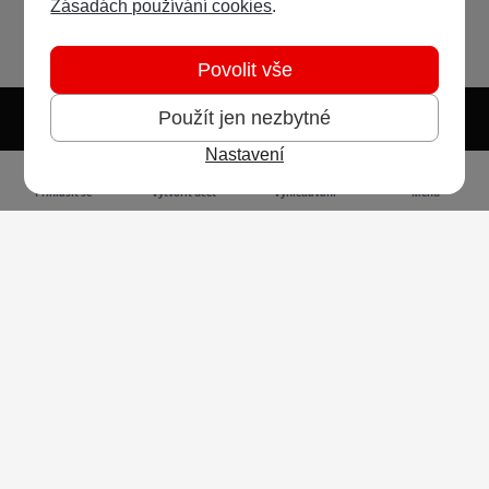
Zásadách používání cookies
.
Povolit vše
Použít jen nezbytné
Nastavení
Světlý režim
Tmavý režim
Předvolba systému
Jazyk
RSS
Přihlásit se
Vytvořit účet
Vyhledávání
Menu
Ochrana osobních údajů
Cookies
Vodafone Czech Republic a.s.,
nám. Junkových 2808/2, 155 00 - Praha 5,
IČO 25788001, sp. zn. B 6064 vedená u Městského
soudu v Praze
Powered by
Invision Community