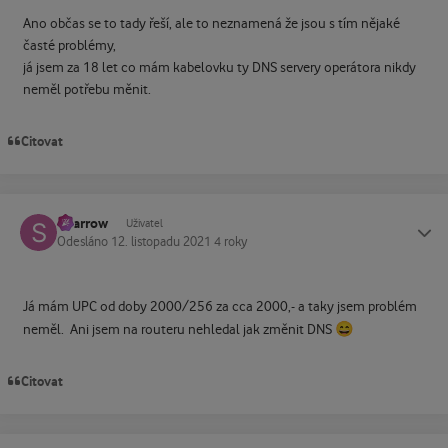
Ano občas se to tady řeší, ale to neznamená že jsou s tím nějaké
časté problémy,
já jsem za 18 let co mám kabelovku ty DNS servery operátora nikdy
neměl potřebu měnit.
Citovat
Sparrow
Status
Uživatel
Odesláno
12. listopadu 2021
4 roky
Já mám UPC od doby 2000/256 za cca 2000,- a taky jsem problém
😄
neměl. Ani jsem na routeru nehledal jak změnit DNS
Citovat