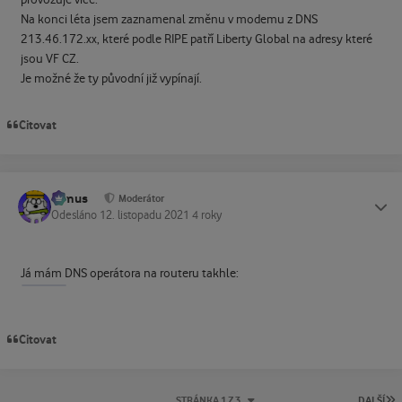
provozuje více.
Na konci léta jsem zaznamenal změnu v modemu z DNS
213.46.172.xx, které podle RIPE patří Liberty Global na adresy které
jsou VF CZ.
Je možné že ty původní již vypínají.
Citovat
tomus
Status
Moderátor
Odesláno
12. listopadu 2021
4 roky
Já mám DNS operátora na routeru takhle:
Citovat
P
STRÁNKA 1 Z 3
DALŠÍ