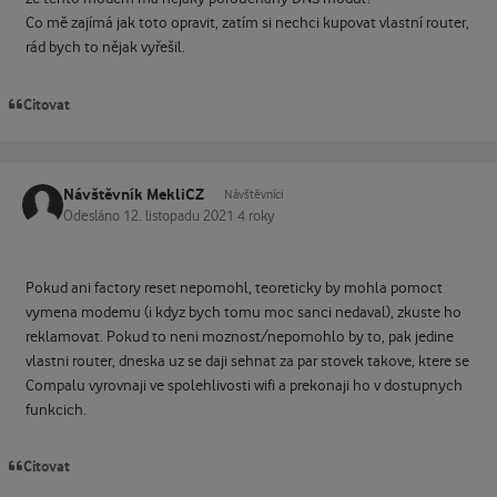
Co mě zajímá jak toto opravit, zatím si nechci kupovat vlastní router,
rád bych to nějak vyřešil.
Citovat
Návštěvník MekliCZ
Návštěvníci
Odesláno
12. listopadu 2021
4 roky
Pokud ani factory reset nepomohl, teoreticky by mohla pomoct
vymena modemu (i kdyz bych tomu moc sanci nedaval), zkuste ho
reklamovat. Pokud to neni moznost/nepomohlo by to, pak jedine
vlastni router, dneska uz se daji sehnat za par stovek takove, ktere se
Compalu vyrovnaji ve spolehlivosti wifi a prekonaji ho v dostupnych
funkcich.
Citovat