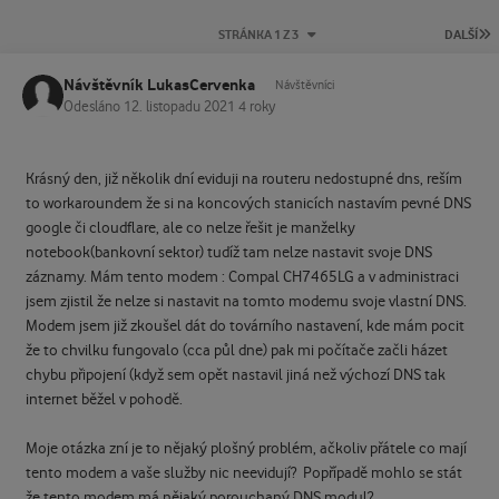
P
STRÁNKA 1 Z 3
DALŠÍ
Návštěvník LukasCervenka
Návštěvníci
Odesláno
12. listopadu 2021
4 roky
Krásný den, již několik dní eviduji na routeru nedostupné dns, reším
to workaroundem že si na koncových stanicích nastavím pevné DNS
google či cloudflare, ale co nelze řešit je manželky
notebook(bankovní sektor) tudíž tam nelze nastavit svoje DNS
záznamy. Mám tento modem : Compal CH7465LG a v administraci
jsem zjistil že nelze si nastavit na tomto modemu svoje vlastní DNS.
Modem jsem již zkoušel dát do továrního nastavení, kde mám pocit
že to chvilku fungovalo (cca půl dne) pak mi počítače začli házet
chybu připojení (když sem opět nastavil jiná než výchozí DNS tak
internet běžel v pohodě.
Moje otázka zní je to nějaký plošný problém, ačkoliv přátele co mají
tento modem a vaše služby nic neevidují? Popřípadě mohlo se stát
že tento modem má nějaký porouchaný DNS modul?