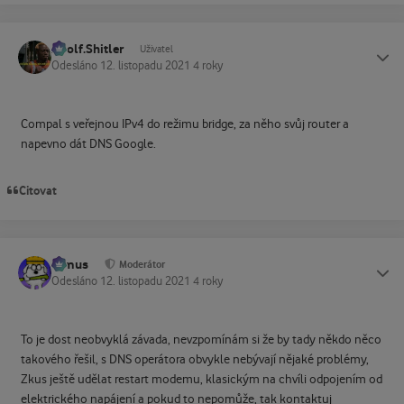
Adolf.Shitler
Status
Uživatel
Odesláno
12. listopadu 2021
4 roky
Compal s veřejnou IPv4 do režimu bridge, za něho svůj router a
napevno dát DNS Google.
Citovat
tomus
Status
Moderátor
Odesláno
12. listopadu 2021
4 roky
To je dost neobvyklá závada, nevzpomínám si že by tady někdo něco
takového řešil, s DNS operátora obvykle nebývají nějaké problémy,
Zkus ještě udělat restart modemu, klasickým na chvíli odpojením od
elektrického napájení a pokud to nepomůže, tak kontaktuj