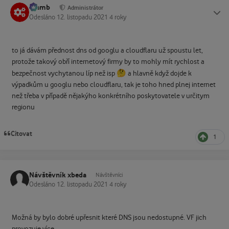
Slamb
Status
Administrátor
Odesláno
12. listopadu 2021
4 roky
to já dávám přednost dns od googlu a cloudflaru už spoustu let,
protože takový obří internetový firmy by to mohly mít rychlost a
🤔
bezpečnost vychytanou líp než isp
a hlavně když dojde k
výpadkům u googlu nebo cloudflaru, tak je toho hned plnej internet
než třeba v případě nějakýho konkrétního poskytovatele v určitym
regionu
Citovat
1
Návštěvník xbeda
Návštěvníci
Odesláno
12. listopadu 2021
4 roky
Možná by bylo dobré upřesnit které DNS jsou nedostupné. VF jich