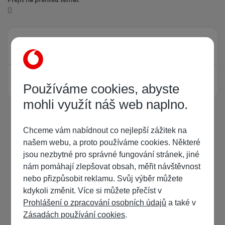
Právě prohlíží tuto stránku
0
Žádný registrovaný uživatel si neprohlíží tuto stránku
Používáme cookies, abyste
mohli využít náš web naplno.
Chceme vám nabídnout co nejlepší zážitek na
našem webu, a proto používáme cookies. Některé
jsou nezbytné pro správné fungování stránek, jiné
nám pomáhají zlepšovat obsah, měřit návštěvnost
nebo přizpůsobit reklamu. Svůj výběr můžete
kdykoli změnit. Více si můžete přečíst v
Prohlášení o zpracování osobních údajů
a také v
Zásadách používání cookies
.