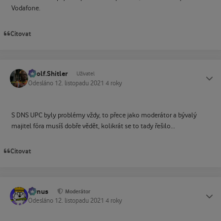
Vodafone.
Citovat
Adolf.Shitler
Status
Uživatel
Odesláno
12. listopadu 2021
4 roky
S DNS UPC byly problémy vždy, to přece jako moderátor a bývalý
majitel fóra musíš dobře vědět, kolikrát se to tady řešilo...
Citovat
tomus
Status
Moderátor
Odesláno
12. listopadu 2021
4 roky