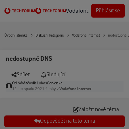
Přejít na obsah
Vodafone Techforum
Přihlásit se
Úvodní stránka
Diskuzní kategorie
Vodafone internet
nedostupné 
nedostupné DNS
Sdílet
Sledující
Od
Návštěvník LukasCervenka
Vodafone internet
12. listopadu 2021
4 roky
v
Založit nové téma
Odpovědět na toto téma