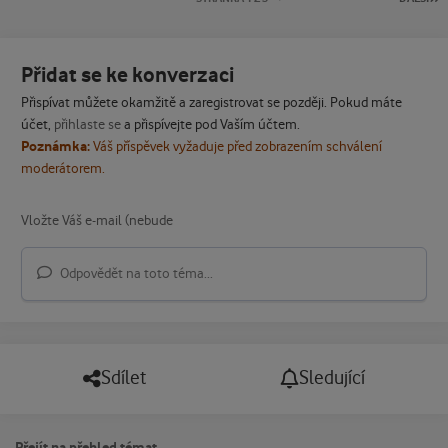
Přidat se ke konverzaci
Přispívat můžete okamžitě a zaregistrovat se později. Pokud máte
účet,
přihlaste se
a přispívejte pod Vaším účtem.
Poznámka:
Váš příspěvek vyžaduje před zobrazením schválení
moderátorem.
Odpovědět na toto téma...
Sdílet
Sledující
Přejít na přehled témat