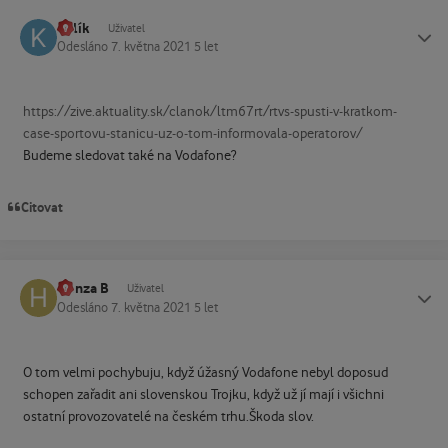
kolík
Status
Uživatel
Odesláno
7. května 2021
5 let
https://zive.aktuality.sk/clanok/ltm67rt/rtvs-spusti-v-kratkom-
case-sportovu-stanicu-uz-o-tom-informovala-operatorov/
Budeme sledovat také na Vodafone?
Citovat
Honza B
Status
Uživatel
Odesláno
7. května 2021
5 let
O tom velmi pochybuju, když úžasný Vodafone nebyl doposud
schopen zařadit ani slovenskou Trojku, když už jí mají i všichni
ostatní provozovatelé na českém trhu.Škoda slov.