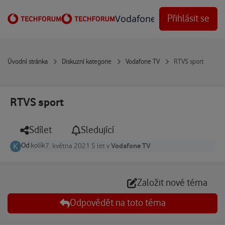
Přejít na obsah
Vodafone Techforum
Přihlásit se
Úvodní stránka
Diskuzní kategorie
Vodafone TV
RTVS sport
RTVS sport
Sdílet
Sledující
Od
kolík
Vodafone TV
7. května 2021
5 let
v
Založit nové téma
Odpovědět na toto téma