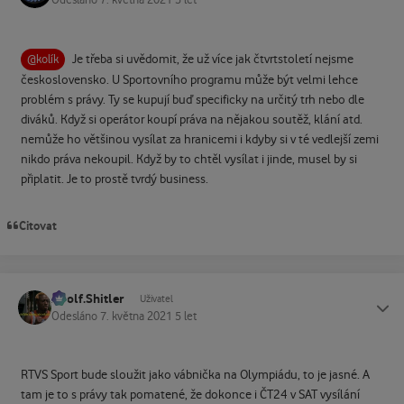
Odesláno
7. května 2021
5 let
Je třeba si uvědomit, že už více jak čtvrtstoletí nejsme
@kolík
československo. U Sportovního programu může být velmi lehce
problém s právy. Ty se kupují buď specificky na určitý trh nebo dle
diváků. Když si operátor koupí práva na nějakou soutěž, klání atd.
nemůže ho většinou vysílat za hranicemi i kdyby si v té vedlejší zemi
nikdo práva nekoupil. Když by to chtěl vysílat i jinde, musel by si
připlatit. Je to prostě tvrdý business.
Citovat
Adolf.Shitler
Status
Uživatel
Odesláno
7. května 2021
5 let
RTVS Sport bude sloužit jako vábnička na Olympiádu, to je jasné. A
tam je to s právy tak pomatené, že dokonce i ČT24 v SAT vysílání