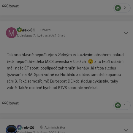
Citovat
2
marek-81
Status
Uživatel
Odesláno
7. května 2021
5 let
Tak ono hlavně nepočítejte s žádným exkluzivním obsahem, pokud
🙂
teda nepočítáte třeba MS Slovenska v šipkách.
a to lepší ostatní
má i naše ČT sport, popřípadě zahraniční kanály. Já třeba sleduji
lyžování na RAI Sport volně na Hotbirdu a občas tam dají kopanou
sérii B. Také samozřejmě Eurosport DE kde sleduji cyklistiku taky
volně. Takže osobně bych od RTVS sport nic nečekal.
Citovat
1
Marek-26
Status
Administrátor