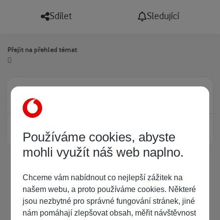
Sdílet
Sledující
Přejít na přehled témat
Právě prohlíží tuto stránku
0
Žádný registrovaný uživatel si neprohlíží tuto stránku
Používáme cookies, abyste
mohli využít náš web naplno.
Chceme vám nabídnout co nejlepší zážitek na
našem webu, a proto používáme cookies. Některé
jsou nezbytné pro správné fungování stránek, jiné
nám pomáhají zlepšovat obsah, měřit návštěvnost