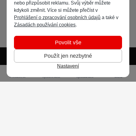
nebo přizpůsobit reklamu. Svůj výběr můžete
kdykoli změnit. Více si můžete přečíst v
Prohlášení o zpracování osobních údajů
a také v
Zásadách používání cookies
.
Povolit vše
Použít jen nezbytné
Nastavení
Světlý režim
Tmavý režim
Předvolba systému
Jazyk
RSS
Přihlásit se
Vytvořit účet
Vyhledávání
Menu
Ochrana osobních údajů
Cookies
Vodafone Czech Republic a.s.,
nám. Junkových 2808/2, 155 00 - Praha 5,
IČO 25788001, sp. zn. B 6064 vedená u Městského
soudu v Praze
Powered by
Invision Community