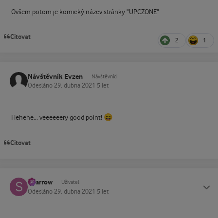
Ovšem potom je komický název stránky "UPCZONE"
Citovat
2
1
Návštěvník Evzen
Návštěvníci
Odesláno
29. dubna 2021
5 let
😄
Hehehe... veeeeeery good point!
Citovat
Sparrow
Status
Uživatel
Odesláno
29. dubna 2021
5 let