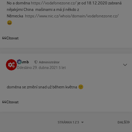
No a doména
https://vodafonezone.cz/
je od 18.12.2020 zabraná
nějakými China mašinami a má jí někdo z
Německa
https://www.nic.cz/whois/domain/vodafonezone.cz/
😄
Citovat
Slamb
Status
Administrátor
Odesláno
29. dubna 2021
5 let
🙂
doména se změní snad už během května
Citovat
P
STRÁNKA 1 Z 3
DALŠÍ