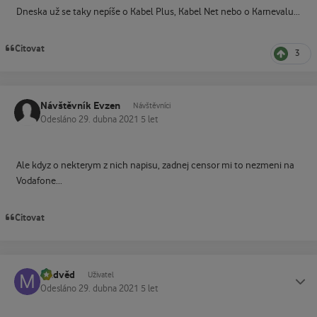
Dneska už se taky nepíše o Kabel Plus, Kabel Net nebo o Karnevalu...
Citovat
3
Návštěvník Evzen
Návštěvníci
Odesláno
29. dubna 2021
5 let
Ale kdyz o nekterym z nich napisu, zadnej censor mi to nezmeni na
Vodafone...
Citovat
Medvěd
Status
Uživatel
Odesláno
29. dubna 2021
5 let