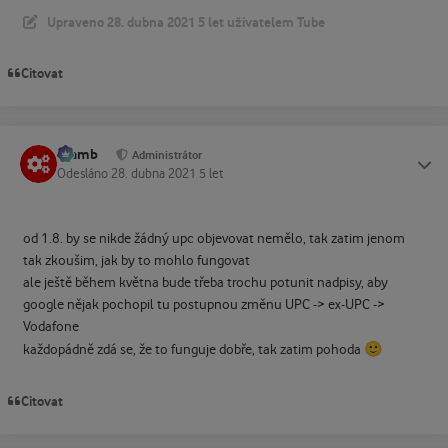
Upraveno
28. dubna 2021
5 let
uživatelem Tube
Citovat
Slamb
Status
Administrátor
Odesláno
28. dubna 2021
5 let
od 1.8. by se nikde žádný upc objevovat nemělo, tak zatim jenom
tak zkoušim, jak by to mohlo fungovat
ale ještě během května bude třeba trochu potunit nadpisy, aby
google nějak pochopil tu postupnou změnu UPC -> ex-UPC ->
Vodafone
🙂
každopádně zdá se, že to funguje dobře, tak zatim pohoda
Citovat