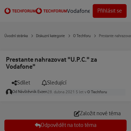
Přejít na obsah
Vodafone Techforum
Přihlásit se
Úvodní stránka
Diskuzní kategorie
O Techforu
Prestante nahrazovat
Prestante nahrazovat "U.P.C." za
Vodafone"
Sdílet
Sledující
Od
Návštěvník Evzen
O Techforu
28. dubna 2021
5 let
v
Založit nové téma
Odpovědět na toto téma