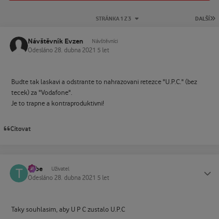
P
STRÁNKA 1 Z 3
DALŠÍ
Návštěvník Evzen
Návštěvníci
Odesláno
28. dubna 2021
5 let
Budte tak laskavi a odstrante to nahrazovani retezce "U.P.C." (bez
tecek) za "Vodafone".
Je to trapne a kontraproduktivni!
Citovat
Tube
Status
Uživatel
Odesláno
28. dubna 2021
5 let
Taky souhlasim, aby U P C zustalo U.P.C