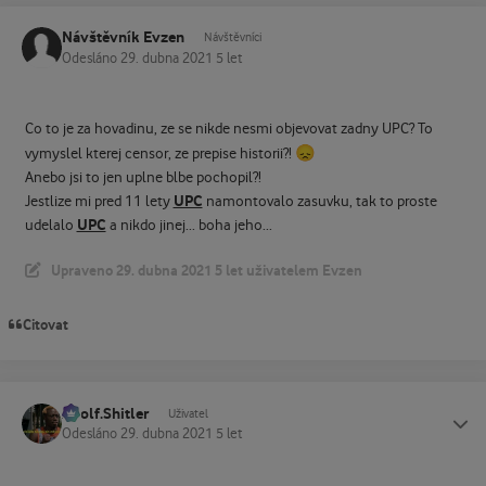
Návštěvník Evzen
Návštěvníci
Odesláno
29. dubna 2021
5 let
Co to je za hovadinu, ze se nikde nesmi objevovat zadny UPC? To
😞
vymyslel kterej censor, ze prepise historii?!
Anebo jsi to jen uplne blbe pochopil?!
UPC
Jestlize mi pred 11 lety
namontovalo zasuvku, tak to proste
UPC
udelalo
a nikdo jinej... boha jeho...
Upraveno
29. dubna 2021
5 let
uživatelem Evzen
Citovat
Adolf.Shitler
Status
Uživatel
Odesláno
29. dubna 2021
5 let