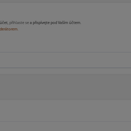
 účet,
přihlaste se
a přispívejte pod Vaším účtem.
oderátorem.