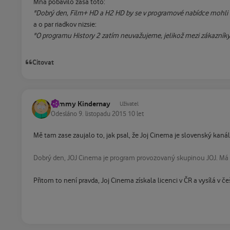
Mna pobavilo zasa toto:
"Dobrý den, Film+ HD a H2 HD by se v programové nabídce mohli 
a o par riadkov nizsie:
"O programu History 2 zatím neuvažujeme, jelikož mezi zákazník
Citovat
Tommy Kindernay
Uživatel
Odesláno
9. listopadu 2015
10 let
Mě tam zase zaujalo to, jak psal, že Joj Cinema je slovenský kanál
Dobrý den, JOJ Cinema je program provozovaný skupinou JOJ. Má l
Přitom to není pravda, Joj Cinema získala licenci v ČR a vysílá v če