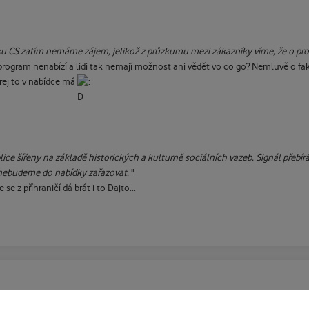
ku CS zatím nemáme zájem, jelikož z průzkumu mezi zákazníky víme, že o p
ogram nenabízí a lidi tak nemají možnost ani vědět vo co go? Nemluvě o fakt
rej to v nabídce má
 šířeny na základě historických a kulturně sociálních vazeb. Signál přebírám
 nebudeme do nabídky zařazovat.
"
e z příhraničí dá brát i to Dajto...