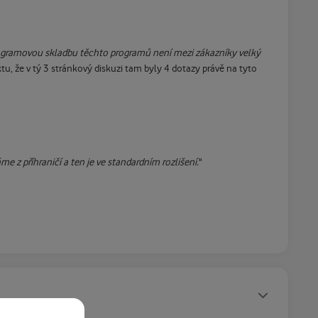
rogramovou skladbu těchto programů není mezi zákazníky velký
u, že v tý 3 stránkový diskuzi tam byly 4 dotazy právě na tyto
e z příhraničí a ten je ve standardním rozlišení.
"
Statusy autora