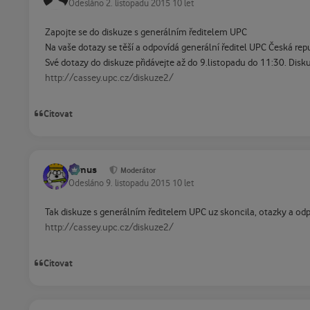
Odesláno
2. listopadu 2015
10 let
Zapojte se do diskuze s generálním ředitelem UPC
Na vaše dotazy se těší a odpovídá generální ředitel UPC Česká repu
Své dotazy do diskuze přidávejte až do 9.listopadu do 11:30. Disk
http://cassey.upc.cz/diskuze2/
Citovat
tomus
Moderátor
Odesláno
9. listopadu 2015
10 let
Tak diskuze s generálním ředitelem UPC uz skoncila, otazky a odp
http://cassey.upc.cz/diskuze2/
Citovat