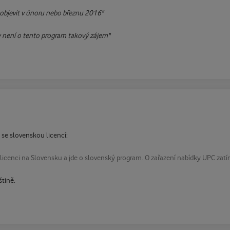
objevit v únoru nebo březnu 2016"
y není o tento program takový zájem"
 se slovenskou licencí:
icenci na Slovensku a jde o slovenský program. O zařazení nabídky UPC zat
štině.