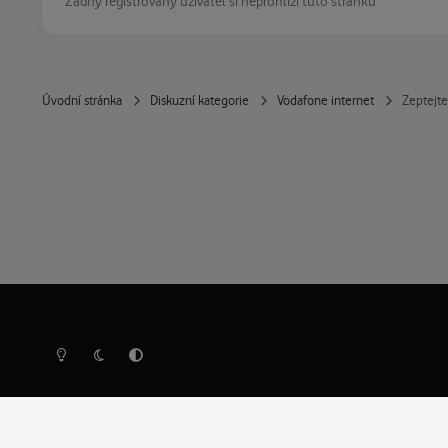
Žádný registrovaný uživatel si neprohlíží tuto stránku
Úvodní stránka
Diskuzní kategorie
Vodafone internet
Zeptejte
Světlý režim
Tmavý režim
Předvolba systému
Ochrana osobních údajů
Cookies