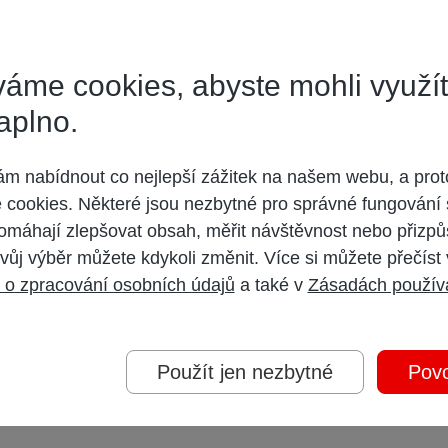
o je vysíláno. Takže bychom měli být rádi, že je to tiše tolerováno. Kdyby si 
áme cookies, abyste mohli využí
aplno.
 nabídnout co nejlepší zážitek na našem webu, a prot
cookies. Některé jsou nezbytné pro správné fungování 
omáhají zlepšovat obsah, měřit návštěvnost nebo přizpů
ýt možné v HD nabízet, nakolik je na Slovensku dostupná ČT1 a 2 v HD taky...
vůj výběr můžete kdykoli změnit. Více si můžete přečíst
 o zpracování osobních údajů
a také v
Zásadách použív
Použít jen nezbytné
Povo