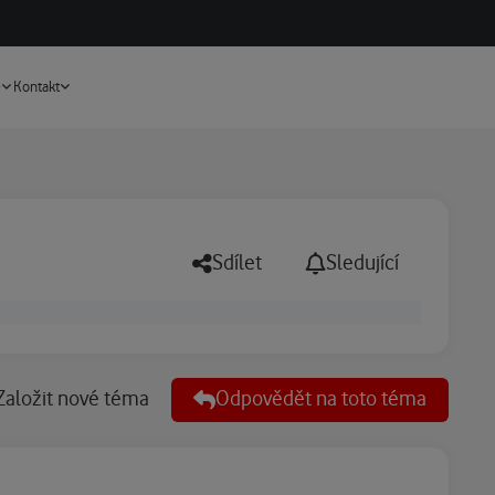
Vyhledávání
e
Kontakt
Sdílet
Sledující
Založit nové téma
Odpovědět na toto téma