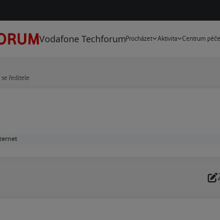
Vodafone Techforum
Procházet
Aktivita
Centrum péč
 se ředitele
ternet