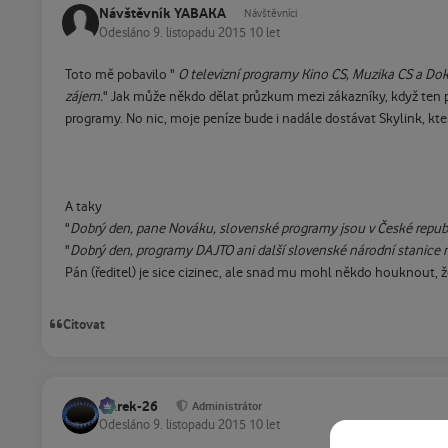
Návštěvník YABAKA
Návštěvníci
Odesláno
9. listopadu 2015
10 let
Toto mě pobavilo "
O televizní programy Kino CS, Muzika CS a Do
zájem.
" Jak může někdo dělat průzkum mezi zákazníky, když ten pr
programy. No nic, moje peníze bude i nadále dostávat Skylink, kte
A taky
"
Dobrý den, pane Nováku, slovenské programy jsou v České republice
"
Dobrý den, programy DAJTO ani další slovenské národní stanice
Pán (ředitel) je sice cizinec, ale snad mu mohl někdo houknout, že s
Citovat
Marek-26
Administrátor
Odesláno
9. listopadu 2015
10 let