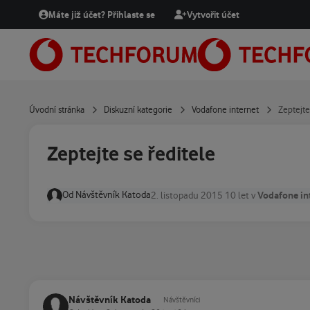
Přejít na obsah
Máte již účet? Přihlaste se
Vytvořit účet
Úvodní stránka
Diskuzní kategorie
Vodafone internet
Zeptejte
Zeptejte se ředitele
Od
Návštěvník Katoda
Vodafone in
2. listopadu 2015
10 let
v
Návštěvník Katoda
Návštěvníci