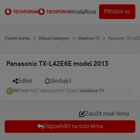
Přejít na obsah
Vodafone Techforum
Přihlásit se
Úvodní stránka
Diskuzní kategorie
Vodafone TV
Panasonic TX-L42
Panasonic TX-L42E6E model 2013
Sdílet
Sledující
Od
Pavel m
Vodafone TV
27. března 2013
13 let
v
Založit nové téma
Odpovědět na toto téma