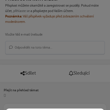
Přispívat můžete okamžitě a zaregistrovat se později. Pokud máte
účet,
přihlaste se
a přispívejte pod Vaším účtem.
Poznámka:
Váš příspěvek vyžaduje před zobrazením schválení
moderátorem.
Odpovědět na toto téma...
Sdílet
Sledující
Přejít na přehled témat