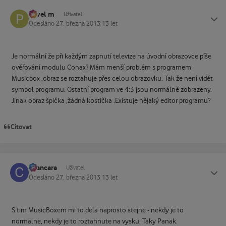
Pavel m
Status
Uživatel
Odesláno
27. března 2013
13 let
Je normální že při každým zapnutí televize na úvodní obrazovce píše
ověřování modulu Conax? Mám menší problém s programem
Musicbox ,obraz se roztahuje přes celou obrazovku. Tak že není vidět
symbol programu. Ostatní program ve 4:3 jsou normálně zobrazeny.
Jinak obraz špička ,žádná kostička .Existuje nějaký editor programu?
Citovat
cvancara
Status
Uživatel
Odesláno
27. března 2013
13 let
S tim MusicBoxem mi to dela naprosto stejne - nekdy je to
normalne, nekdy je to roztahnute na vysku. Taky Panak.