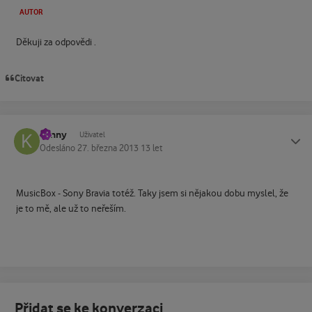
AUTOR
Děkuji za odpovědi .
Citovat
kenny
Status
Uživatel
Odesláno
27. března 2013
13 let
MusicBox - Sony Bravia totéž. Taky jsem si nějakou dobu myslel, že
je to mě, ale už to neřeším.
Přidat se ke konverzaci