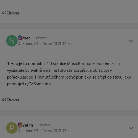
Citovat
namec
Status
Uživatel
Odesláno
27. března 2013
13 let
1-Ano,je to normální,2-U stanice MusicBox bude problém asi u
vysílatele.Schválně jsem na tuto stanici přepl a obraz byl v
pořádku.asi po 1 minutě,během jedné písničky, se přepl do stavu,jaký
popisuješ ty.Tv Samsung
Citovat
Pavel m
Status
Uživatel
Odesláno
27. března 2013
13 let