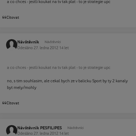
a co chces - jestli koukat na tv tak plat - to je strategie upc
Citovat
Návštěvník
Návštěvníci
Odesláno
27. ledna 2012
14 let
a co chces - jestli koukat na tv tak plat - to je strategie upc
no, s tim souhlasim, ale cekal bych ze v balicku Sport by ty 2 kanaly
byt mely/mohly
Citovat
Návštěvník PESFILIPES
Návštěvníci
Odesláno
27. ledna 2012
14 let