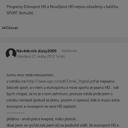
Programy EUrosport HD a NovaSport HD nejsou obsaženy v balíčku
SPORT. Bohužel.
Citovat
Návštěvník dizzy2000
Návštěvníci
Odesláno
27. ledna 2012
14 let
tomu moc teda nerozumim...
v ceniku na
http://www.upc.cz/pdf/Cenik_Digital.pdf
je napsano
balicek sport, a v nem u eurosportu a nova sportu je psano HD... tak
bych chapal, ze to je v tom zahrnuto, protoze nikde jinde jsem v
ceniku nenasel (pokud se pletu, prosim o opravu), kde si muzu extra
eurosport a novasport ve verzi HD zaplatit..
----------------
přidáno - aneb práce kvapná, málo platná....
díval jsem se rychle,tak jsem až na podruhé viděl, že eurosport HD a