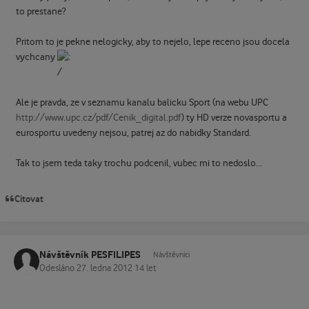
to prestane?
Pritom to je pekne nelogicky, aby to nejelo, lepe receno jsou docela
vychcany
Ale je pravda, ze v seznamu kanalu balicku Sport (na webu UPC
http://www.upc.cz/pdf/Cenik_digital.pdf
) ty HD verze novasportu a
eurosportu uvedeny nejsou, patrej az do nabidky Standard.
Tak to jsem teda taky trochu podcenil, vubec mi to nedoslo...
Citovat
Návštěvník PESFILIPES
Návštěvníci
Odesláno
27. ledna 2012
14 let