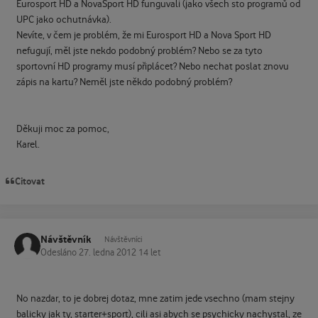
Eurosport HD a NovaSport HD funguvali (jako všech sto programů od
UPC jako ochutnávka).
Nevíte, v čem je problém, že mi Eurosport HD a Nova Sport HD
nefugují, měl jste nekdo podobný problém? Nebo se za tyto
sportovní HD programy musí připlácet? Nebo nechat poslat znovu
zápis na kartu? Neměl jste někdo podobný problém?
Děkuji moc za pomoc,
Karel.
Citovat
Návštěvník
Návštěvníci
Odesláno
27. ledna 2012
14 let
No nazdar, to je dobrej dotaz, mne zatim jede vsechno (mam stejny
balicky jak ty, starter+sport), cili asi abych se psychicky nachystal, ze