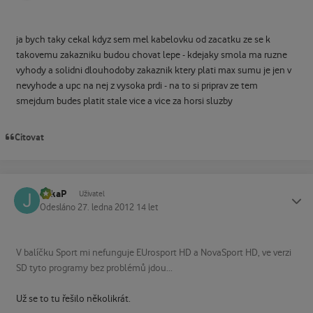
ja bych taky cekal kdyz sem mel kabelovku od zacatku ze se k
takovemu zakazniku budou chovat lepe - kdejaky smola ma ruzne
vyhody a solidni dlouhodoby zakaznik ktery plati max sumu je jen v
nevyhode a upc na nej z vysoka prdi - na to si priprav ze tem
smejdum budes platit stale vice a vice za horsi sluzby
Citovat
JirkaP
Status
Uživatel
Odesláno
27. ledna 2012
14 let
V balíčku Sport mi nefunguje EUrosport HD a NovaSport HD, ve verzi
SD tyto programy bez problémů jdou...
Už se to tu řešilo několikrát.