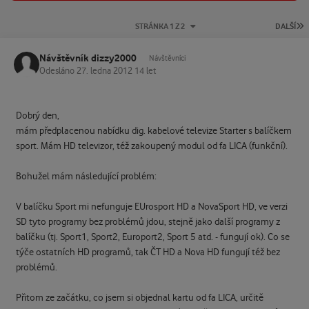
P
STRÁNKA 1 Z 2
DALŠÍ
Návštěvník dizzy2000
Návštěvníci
Odesláno
27. ledna 2012
14 let
Dobrý den,
mám předplacenou nabídku dig. kabelové televize Starter s balíčkem
sport. Mám HD televizor, též zakoupený modul od fa LICA (funkční).
Bohužel mám následující problém:
V balíčku Sport mi nefunguje EUrosport HD a NovaSport HD, ve verzi
SD tyto programy bez problémů jdou, stejně jako další programy z
balíčku (tj. Sport1, Sport2, Europort2, Sport 5 atd. - fungují ok). Co se
týče ostatních HD programů, tak ČT HD a Nova HD fungují též bez
problémů.
Přitom ze začátku, co jsem si objednal kartu od fa LICA, určitě