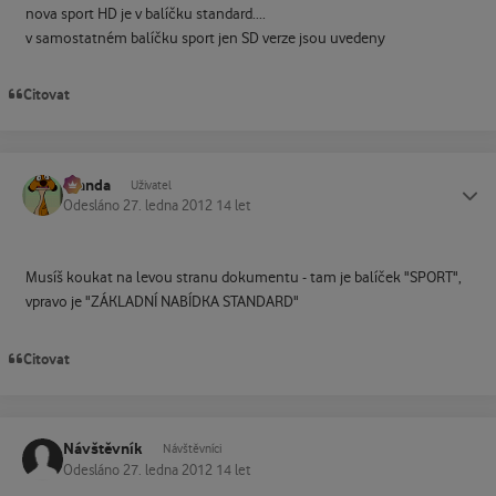
nova sport HD je v balíčku standard....
v samostatném balíčku sport jen SD verze jsou uvedeny
Citovat
Standa
Status
Uživatel
Odesláno
27. ledna 2012
14 let
Musíš koukat na levou stranu dokumentu - tam je balíček "SPORT",
vpravo je "ZÁKLADNÍ NABÍDKA STANDARD"
Citovat
Návštěvník
Návštěvníci
Odesláno
27. ledna 2012
14 let