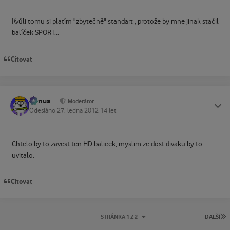
Kvůli tomu si platím "zbytečně" standart , protože by mne jinak stačil
balíček SPORT...
Citovat
tomus
Status
Moderátor
Odesláno
27. ledna 2012
14 let
Chtelo by to zavest ten HD balicek, myslim ze dost divaku by to
uvitalo.
Citovat
P
STRÁNKA 1 Z 2
DALŠÍ