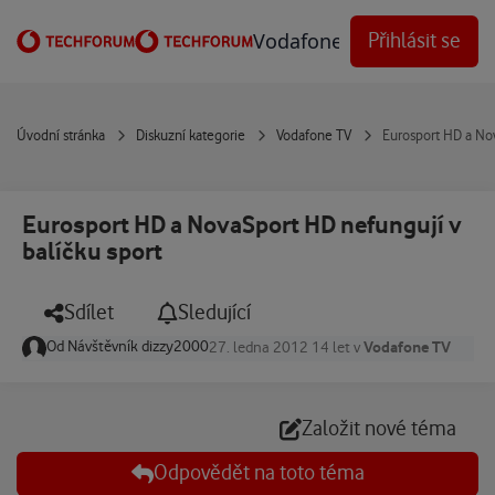
Přejít na obsah
Vodafone Techforum
Přihlásit se
Úvodní stránka
Diskuzní kategorie
Vodafone TV
Eurosport HD a Nov
Eurosport HD a NovaSport HD nefungují v
balíčku sport
Sdílet
Sledující
Od
Návštěvník dizzy2000
Vodafone TV
27. ledna 2012
14 let
v
Založit nové téma
Odpovědět na toto téma