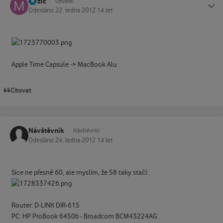
mrzic
Status
Uživatel
Odesláno
22. ledna 2012
14 let
Apple Time Capsule -> MacBook Alu
Citovat
Návštěvník
Návštěvníci
Odesláno
24. ledna 2012
14 let
Sice ne přesně 60, ale myslím, že 58 taky stačí:
Router: D-LINK DIR-615
PC: HP ProBook 6450b - Broadcom BCM43224AG