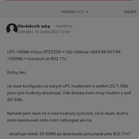
P
STRÁNKA 1 Z 2
DALŠÍ
Návštěvník zakp
Návštěvníci
Odesláno
10. ledna 2012
14 let
UPC->60Mb->Cisco EPC3208->1Gb->Edimax nMAX BR-6574N-
>300Mb-> macbook air 802.11n
Dobry den,
na stare konfiguraci se starym UPC modemem a tarifem 25/1,5Mb
jsem tyto hodnoty dosahoval. Ode dneska mam novy modem a tarif
60/6Mb.
Nameril jsem stare ne-li nizsi hodnoty rychlosti, cili si rikam, bud to
jeste neaktivovali nebo neco nefunguje jak ma.
- dosahuje nekdo 50-60Mb pri downloadu pokud jede pres 802.11n?