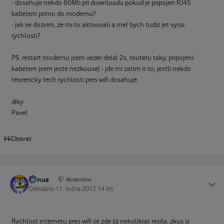
- dosahuje nekdo 60Mb pri downloadu pokud je pripojen RJ45
kabelem primo do modemu?
- jak se dozvim, ze mi to aktivovali a mel bych tudiz jet vyssi
rychlosti?
PS. restart modemu jsem veder delal 2x, routeru taky, pripojeni
kabelem jsem jeste nezkousel - jde mi zatim o to, jestli nekdo
teoreticky tech rychlosti pres wifi dosahuje.
diky
Pavel
Citovat
tomus
Status
Moderátor
Odesláno
11. ledna 2012
14 let
Rychlost internetu pres wifi se zde jiz nekolikrat resila, zkus si