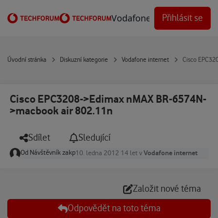
Přejít na obsah
Vodafone Techforum
Přihlásit se
Úvodní stránka
Diskuzní kategorie
Vodafone internet
Cisco EPC32
Cisco EPC3208->Edimax nMAX BR-6574N-
>macbook air 802.11n
Sdílet
Sledující
Od
Návštěvník zakp
Vodafone internet
10. ledna 2012
14 let
v
Založit nové téma
Odpovědět na toto téma