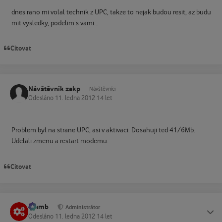
dnes rano mi volal technik z UPC, takze to nejak budou resit, az budu
mit vysledky, podelim s vami...
Citovat
Návštěvník zakp
Návštěvníci
Odesláno
11. ledna 2012
14 let
Problem byl na strane UPC, asi v aktivaci. Dosahuji ted 41/6Mb.
Udelali zmenu a restart modemu.
Citovat
Slamb
Status
Administrátor
Odesláno
11. ledna 2012
14 let