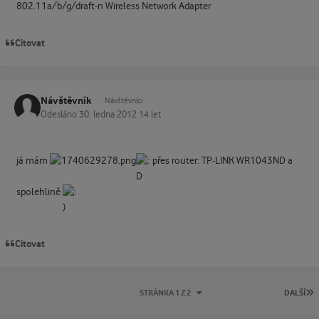
802.11a/b/g/draft-n Wireless Network Adapter
Citovat
Návštěvník
Návštěvníci
Odesláno
30. ledna 2012
14 let
já mám
přes router: TP-LINK WR1043ND a
spolehlině
Citovat
P
STRÁNKA 1 Z 2
DALŠÍ