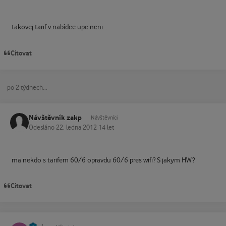
takovej tarif v nabídce upc neni...
Citovat
po 2 týdnech...
Návštěvník zakp
Návštěvníci
Odesláno
22. ledna 2012
14 let
ma nekdo s tarifem 60/6 opravdu 60/6 pres wifi? S jakym HW?
Citovat