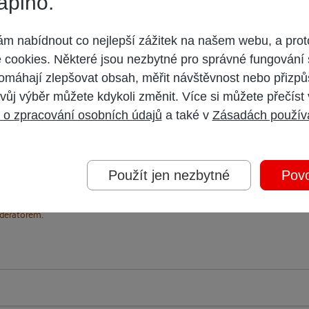
aplno.
 nabídnout co nejlepší zážitek na našem webu, a prot
cookies. Některé jsou nezbytné pro správné fungování 
omáhají zlepšovat obsah, měřit návštěvnost nebo přizpů
vůj výběr můžete kdykoli změnit. Více si můžete přečíst
 o zpracování osobních údajů
a také v
Zásadách použív
Použít jen nezbytné
Povo
 účet,
přihlaste se
a přispívejte pod Vaším účtem.
oderátorem.