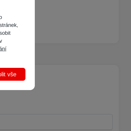
o
stránek,
sobit
 v
ání
lit vše