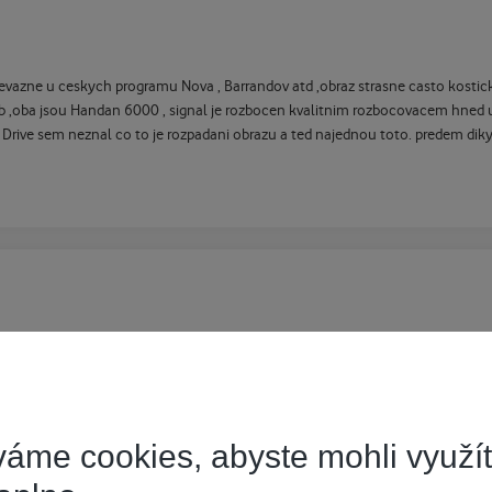
prevazne u ceskych programu Nova , Barrandov atd ,obraz strasne casto kostick
 stb ,oba jsou Handan 6000 , signal je rozbocen kvalitnim rozbocovacem hned u
Drive sem neznal co to je rozpadani obrazu a ted najednou toto. predem diky 
áme cookies, abyste mohli využí