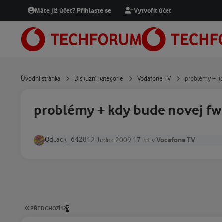
Přejít na obsah
Máte již účet? Přihlaste se
Vytvořit účet
Úvodní stránka
Diskuzní kategorie
Vodafone TV
problémy + kd
problémy + kdy bude novej fw
Od
Jack_6428
Vodafone TV
12. ledna 2009
17 let
v
PRVNÍ STRÁNKA
PŘEDCHOZÍ
1
2
3