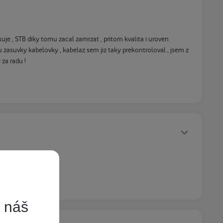
uje , STB diky tomu zacal zamrzat , pritom kvalita i uroven
 zasuvky kabelovky , kabelaz sem jiz taky prekontroloval , jsem z
za radu !
Statusy autora
t náš