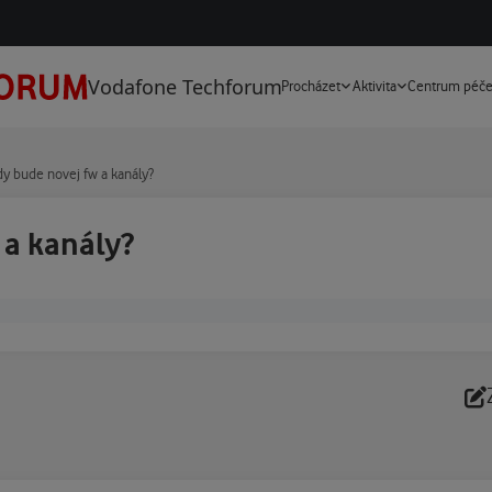
Vodafone Techforum
Procházet
Aktivita
Centrum péč
y bude novej fw a kanály?
 a kanály?