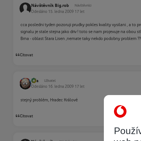
Návštěvník Big.rob
Návštěvníci
Odesláno
15. ledna 2009
17 let
cca posledni tyden pozoruji prudky pokles kvality vysilani , a to 
signalu je stale stejna jako driv ! toto se nam projevuje na obou
Brna - oblast Stara Lisen ,nemate taky nekdo podobny problem ?? 
Citovat
vpa
Uživatel
Odesláno
16. ledna 2009
17 let
stejný problém, Hradec Králové
Citovat
Použív