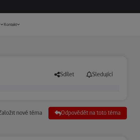
Vyhledávání
e
Kontakt
Sdílet
Sledující
Založit nové téma
Odpovědět na toto téma