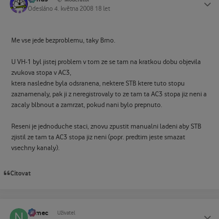
Odesláno
4. května 2008
18 let
Me vse jede bezproblemu, taky Brno.
U VH-1 byl jistej problem v tom ze se tam na kratkou dobu objevila
zvukova stopa v AC3,
ktera nasledne byla odsranena, nektere STB ktere tuto stopu
zaznamenaly, pak ji z neregistrovaly to ze tam ta AC3 stopa jiz neni a
zacaly blbnout a zamrzat, pokud nani bylo prepnuto.
Reseni je jednoduche staci, znovu zpustit manualni ladeni aby STB
zjistil ze tam ta AC3 stopa jiz neni (popr. predtim jeste smazat
vsechny kanaly).
Citovat
namec
Status
Uživatel