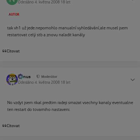
Odesláno
4. května 2008
18 let
AUTOR
tak vh1 už jede.nepomohlo manualní vyhledávání,ale musel jsem
restartovat celý stb a znovu naladit kanály
Citovat
tomus
Status
Moderátor
Odesláno
4. května 2008
18 let
No vzdyt jsem rikal predtim radeji smazat vsechny kanaly eventualne
ten restart do tovarniho nastaveni.
Citovat