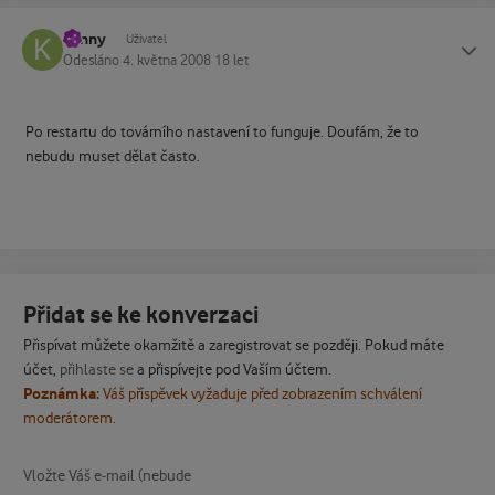
kenny
Status
Uživatel
Odesláno
4. května 2008
18 let
Po restartu do továrního nastavení to funguje. Doufám, že to
nebudu muset dělat často.
Přidat se ke konverzaci
Přispívat můžete okamžitě a zaregistrovat se později. Pokud máte
účet,
přihlaste se
a přispívejte pod Vaším účtem.
Poznámka:
Váš příspěvek vyžaduje před zobrazením schválení
moderátorem.