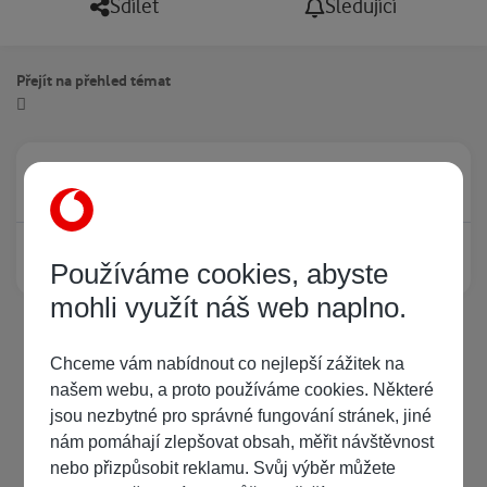
Sdílet
Sledující
Přejít na přehled témat
Právě prohlíží tuto stránku
0
Žádný registrovaný uživatel si neprohlíží tuto stránku
Používáme cookies, abyste
mohli využít náš web naplno.
Chceme vám nabídnout co nejlepší zážitek na
našem webu, a proto používáme cookies. Některé
jsou nezbytné pro správné fungování stránek, jiné
nám pomáhají zlepšovat obsah, měřit návštěvnost
nebo přizpůsobit reklamu. Svůj výběr můžete