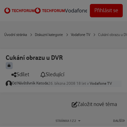
Přejít na obsah
Vodafone Techforum
Přihlásit se
Úvodní stránka
Diskuzní kategorie
Vodafone TV
Cukání obrazu u D
Cukání obrazu u DVR
Sdílet
Sledující
Od
Návštěvník Katoda
Vodafone TV
26. března 2008
18 let
v
Založit nové téma
P
STRÁNKA 1 Z 2
DALŠÍ