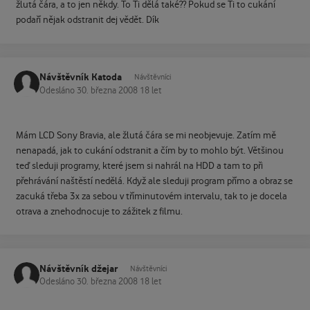
žlutá čára, a to jen někdy. To Ti dělá také?? Pokud se Ti to cukání
podaří nějak odstranit dej vědět. Dík
Návštěvník Katoda
Návštěvníci
Odesláno
30. března 2008
18 let
Mám LCD Sony Bravia, ale žlutá čára se mi neobjevuje. Zatím mě
nenapadá, jak to cukání odstranit a čím by to mohlo být. Většinou
teď sleduji programy, které jsem si nahrál na HDD a tam to při
přehrávání naštěstí nedělá. Když ale sleduji program přímo a obraz se
zacuká třeba 3x za sebou v tříminutovém intervalu, tak to je docela
otrava a znehodnocuje to zážitek z filmu.
Návštěvník džejar
Návštěvníci
Odesláno
30. března 2008
18 let