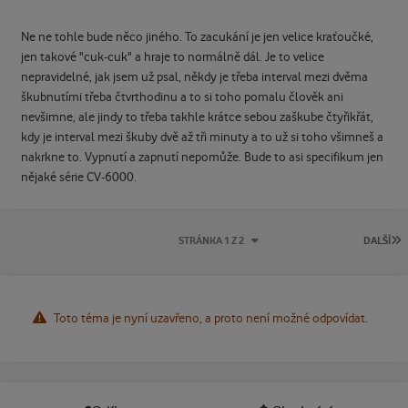
Ne ne tohle bude něco jiného. To zacukání je jen velice kraťoučké,
jen takové "cuk-cuk" a hraje to normálně dál. Je to velice
nepravidelné, jak jsem už psal, někdy je třeba interval mezi dvěma
škubnutími třeba čtvrthodinu a to si toho pomalu člověk ani
nevšimne, ale jindy to třeba takhle krátce sebou zaškube čtyřikřát,
kdy je interval mezi škuby dvě až tři minuty a to už si toho všimneš a
nakrkne to. Vypnutí a zapnutí nepomůže. Bude to asi specifikum jen
nějaké série CV-6000.
P
STRÁNKA 1 Z 2
DALŠÍ
Toto téma je nyní uzavřeno, a proto není možné odpovídat.