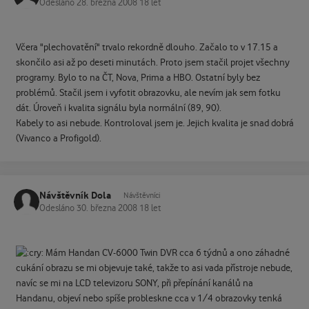
Odesláno
28. března 2008
18 let
Včera "plechovatění" trvalo rekordně dlouho. Začalo to v 17.15 a
skončilo asi až po deseti minutách. Proto jsem stačil projet všechny
programy. Bylo to na ČT, Nova, Prima a HBO. Ostatní byly bez
problémů. Stačil jsem i vyfotit obrazovku, ale nevím jak sem fotku
dát. Úroveň i kvalita signálu byla normální (89, 90).
Kabely to asi nebude. Kontroloval jsem je. Jejich kvalita je snad dobrá
(Vivanco a Profigold).
Návštěvník Dola
Návštěvníci
Odesláno
30. března 2008
18 let
Mám Handan CV-6000 Twin DVR cca 6 týdnů a ono záhadné
cukání obrazu se mi objevuje také, takže to asi vada přístroje nebude,
navíc se mi na LCD televizoru SONY, při přepínání kanálů na
Handanu, objeví nebo spíše probleskne cca v 1/4 obrazovky tenká