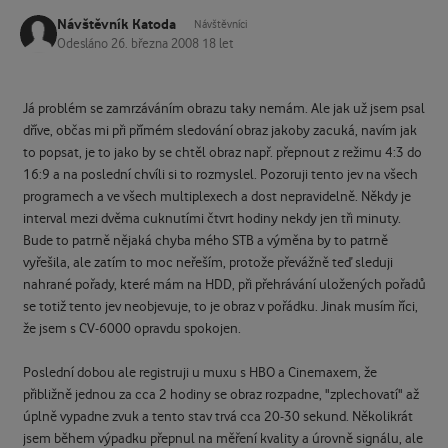
Návštěvník Katoda
Návštěvníci
Odesláno
26. března 2008
18 let
Já problém se zamrzáváním obrazu taky nemám. Ale jak už jsem psal
dříve, občas mi při přímém sledování obraz jakoby zacuká, navím jak
to popsat, je to jako by se chtěl obraz např. přepnout z režimu 4:3 do
16:9 a na poslední chvíli si to rozmyslel. Pozoruji tento jev na všech
programech a ve všech multiplexech a dost nepravidelně. Někdy je
interval mezi dvěma cuknutími čtvrt hodiny nekdy jen tři minuty.
Bude to patrně nějaká chyba mého STB a výměna by to patrně
vyřešila, ale zatím to moc neřeším, protože převážně teď sleduji
nahrané pořady, které mám na HDD, při přehrávání uložených pořadů
se totiž tento jev neobjevuje, to je obraz v pořádku. Jinak musím říci,
že jsem s CV-6000 opravdu spokojen.
Poslední dobou ale registruji u muxu s HBO a Cinemaxem, že
přibližně jednou za cca 2 hodiny se obraz rozpadne, "zplechovatí" až
úplně vypadne zvuk a tento stav trvá cca 20-30 sekund. Několikrát
jsem během výpadku přepnul na měření kvality a úrovně signálu, ale