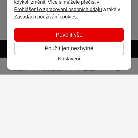
kdykoli změnit. Více si můžete přečíst v
Prohlášení o zpracování osobních údajů
a také v
Zásadách používání cookies
.
Povolit vše
Použít jen nezbytné
Nastavení
Světlý režim
Tmavý režim
Předvolba systému
Jazyk
RSS
Přihlásit se
Vytvořit účet
Vyhledávání
Menu
Ochrana osobních údajů
Cookies
Vodafone Czech Republic a.s.,
nám. Junkových 2808/2, 155 00 - Praha 5,
IČO 25788001, sp. zn. B 6064 vedená u Městského
soudu v Praze
Powered by
Invision Community