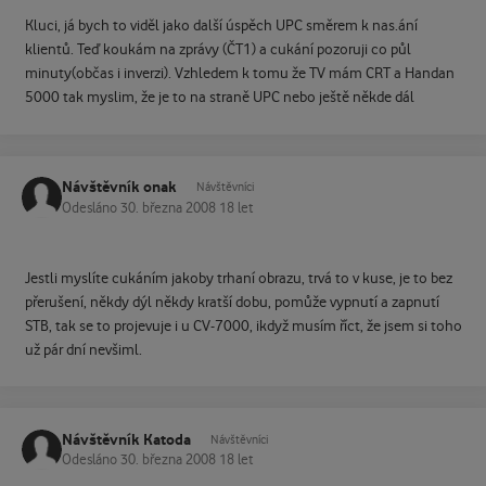
Kluci, já bych to viděl jako další úspěch UPC směrem k nas.ání
klientů. Teď koukám na zprávy (ČT1) a cukání pozoruji co půl
minuty(občas i inverzi). Vzhledem k tomu že TV mám CRT a Handan
5000 tak myslim, že je to na straně UPC nebo ještě někde dál
Návštěvník onak
Návštěvníci
Odesláno
30. března 2008
18 let
Jestli myslíte cukáním jakoby trhaní obrazu, trvá to v kuse, je to bez
přerušení, někdy dýl někdy kratší dobu, pomůže vypnutí a zapnutí
STB, tak se to projevuje i u CV-7000, ikdyž musím říct, že jsem si toho
už pár dní nevšiml.
Návštěvník Katoda
Návštěvníci
Odesláno
30. března 2008
18 let