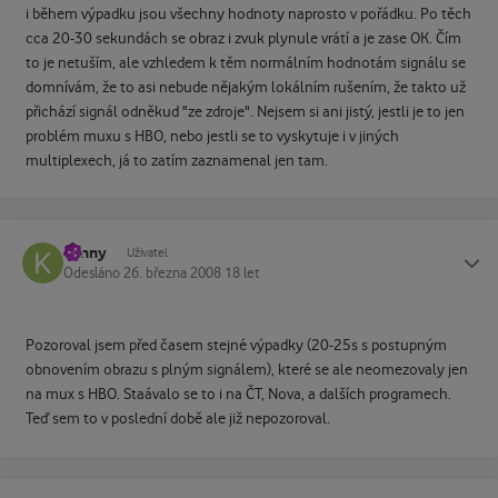
i během výpadku jsou všechny hodnoty naprosto v pořádku. Po těch
cca 20-30 sekundách se obraz i zvuk plynule vrátí a je zase OK. Čím
to je netuším, ale vzhledem k těm normálním hodnotám signálu se
domnívám, že to asi nebude nějakým lokálním rušením, že takto už
přichází signál odněkud "ze zdroje". Nejsem si ani jistý, jestli je to jen
problém muxu s HBO, nebo jestli se to vyskytuje i v jiných
multiplexech, já to zatím zaznamenal jen tam.
kenny
Status
Uživatel
Odesláno
26. března 2008
18 let
Pozoroval jsem před časem stejné výpadky (20-25s s postupným
obnovením obrazu s plným signálem), které se ale neomezovaly jen
na mux s HBO. Staávalo se to i na ČT, Nova, a dalších programech.
Teď sem to v poslední době ale již nepozoroval.