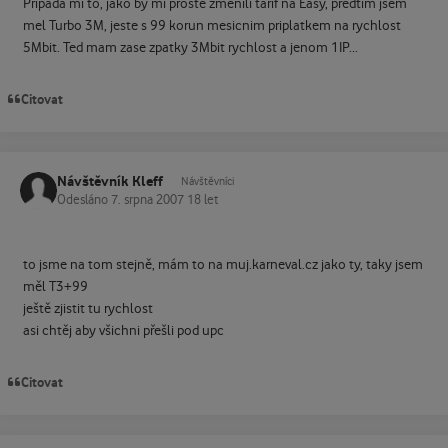
Pripada mi to, jako by mi proste zmenili tarif na Easy, predtim jsem
mel Turbo 3M, jeste s 99 korun mesicnim priplatkem na rychlost
5Mbit. Ted mam zase zpatky 3Mbit rychlost a jenom 1IP...
Citovat
Návštěvník Kleff
Návštěvníci
Odesláno
7. srpna 2007
18 let
to jsme na tom stejně, mám to na muj.karneval.cz jako ty, taky jsem
měl T3+99
ještě zjistit tu rychlost
asi chtěj aby všichni přešli pod upc
Citovat