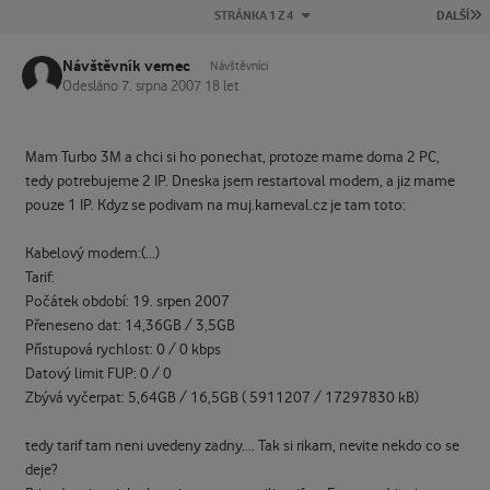
P
STRÁNKA 1 Z 4
DALŠÍ
Návštěvník vemec
Návštěvníci
Odesláno
7. srpna 2007
18 let
Mam Turbo 3M a chci si ho ponechat, protoze mame doma 2 PC,
tedy potrebujeme 2 IP. Dneska jsem restartoval modem, a jiz mame
pouze 1 IP. Kdyz se podivam na muj.karneval.cz je tam toto:
Kabelový modem:(...)
Tarif:
Počátek období: 19. srpen 2007
Přeneseno dat: 14,36GB / 3,5GB
Přístupová rychlost: 0 / 0 kbps
Datový limit FUP: 0 / 0
Zbývá vyčerpat: 5,64GB / 16,5GB ( 5911207 / 17297830 kB)
tedy tarif tam neni uvedeny zadny.... Tak si rikam, nevite nekdo co se
deje?