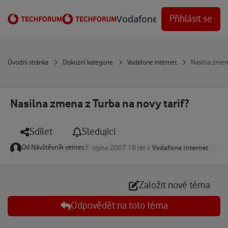
Přejít na obsah
Vodafone Techforum
Přihlásit se
Úvodní stránka
Diskuzní kategorie
Vodafone internet
Nasilna zmena
Nasilna zmena z Turba na novy tarif?
Sdílet
Sledující
Od
Návštěvník vemec
Vodafone internet
7. srpna 2007
18 let
v
Založit nové téma
Odpovědět na toto téma