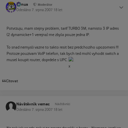
tomus
Status
Moderátor
Odesláno
7. srpna 2007
18 let
Potvrzuju, mam stejny problem, tarif TURBO 3M, namisto 3 IP adres
(2 dynamicke+1 verejna) me zbyla pouze jedna IP.
To snad nemysli vazne to takto resit bez predchoziho upozorneni !!!
Protoze pouzivam VoIP telefon, tak bych ted mohl vyhodit switch a
musel koupit router, doprdele s UPC.
Citovat
Návštěvník vemec
Návštěvníci
Odesláno
7. srpna 2007
18 let