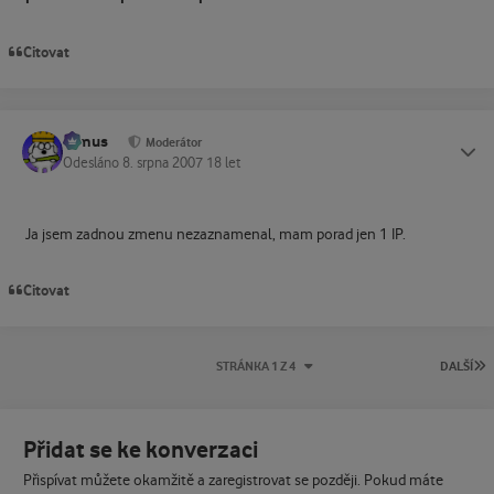
Citovat
tomus
Status
Moderátor
Odesláno
8. srpna 2007
18 let
Ja jsem zadnou zmenu nezaznamenal, mam porad jen 1 IP.
Citovat
P
STRÁNKA 1 Z 4
DALŠÍ
Přidat se ke konverzaci
Přispívat můžete okamžitě a zaregistrovat se později. Pokud máte