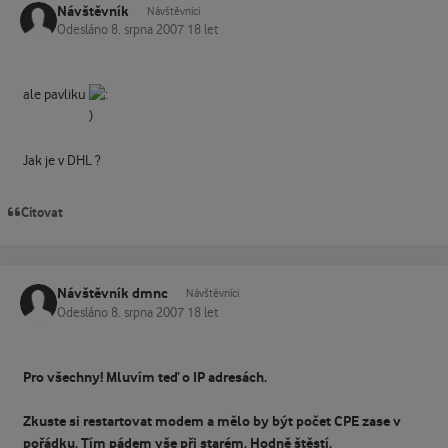
Návštěvník
Návštěvníci
Odesláno
8. srpna 2007
18 let
ale pavliku
Jak je v DHL ?
Citovat
Návštěvník dmnc
Návštěvníci
Odesláno
8. srpna 2007
18 let
Pro všechny! Mluvím teď o IP adresách.
Zkuste si restartovat modem a mělo by být počet CPE zase v
pořádku. Tím pádem vše při starém. Hodně štěstí.