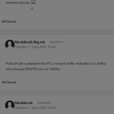
mrtveho brouka.
Citovat
Návštěvník Big.rob
Návštěvníci
Odesláno
7. srpna 2007
18 let
Pokud ti jde o pripojeni vice PC u novych tarifu nezbyde ti nic jineho
nez si koupit ROUTER za cca 1000kc
Citovat
Návštěvník
Návštěvníci
Odesláno
7. srpna 2007
18 let