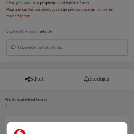
účet,
přihlaste se
a přispívejte pod Vaším účtem.
Poznámka:
Váš příspěvek vyžaduje před zobrazením schválení
moderátorem.
Odpovědět na toto téma...
Sdílet
Sledující
Přejít na přehled témat
Právě prohlíží tuto stránku
0