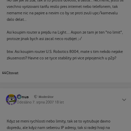
No tak jak se zda, tak si to proste dovolili, a basta... Nicmene, jestli se
vsechno vyrizovani tarifu resilo pres internet nebo telefonem, tak
nemame nic na papire a nevim co by se proti zvuli upc/karnevalu
dalo delat...
Asi koupim router a prejdu na Light.... Aspon ze tam je ten "no limit",
protoze jinak bych asi zacal neco rozbijet ;-/
btw. Asi koupim router U.S. Robotics 8004, mate s tim nekdo nejake
zkusenosti? Havne co se tyce stability pri vice pripojenich u p2p?
Citovat
tomus
Status
Moderátor
Odesláno
7. srpna 2007
18 let
Kdyz se meni rychlosti nebo limity, tak se to vytrubuje davno
dopredu, ale kdyz nam seberou IP adresy, tak si radeji hraji na