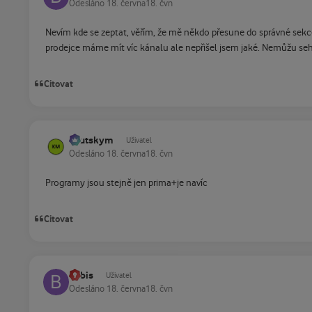
Odesláno
18. června
18. čvn
Nevím kde se zeptat, věřím, že mě někdo přesune do správné sek
prodejce máme mít víc kánalu ale nepřišel jsem jaké. Nemůžu sehn
Citovat
kautskym
Uživatel
Odesláno
18. června
18. čvn
Programy jsou stejně jen prima+je navíc
Citovat
bobis
Uživatel
Odesláno
18. června
18. čvn