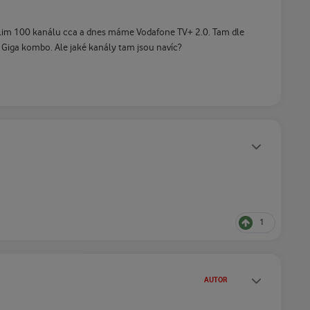
yslim 100 kanálu cca a dnes máme Vodafone TV+ 2.0. Tam dle
 Giga kombo. Ale jaké kanály tam jsou navíc?
Statusy autora
1
Statusy autora
AUTOR