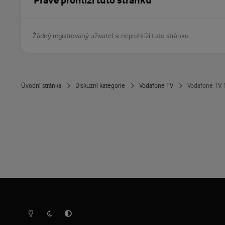
Právě prohlíží tuto stránku
Žádný registrovaný uživatel si neprohlíží tuto stránku
Úvodní stránka
Diskuzní kategorie
Vodafone TV
Vodafone TV 1
Světlý režim
Tmavý režim
Předvolba systému