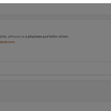
 účet,
přihlaste se
a přispívejte pod Vaším účtem.
oderátorem.