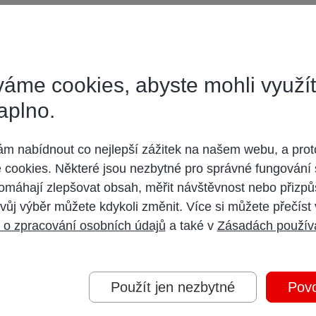
áme cookies, abyste mohli využí
aplno.
5%BEd%C3%A9-rodiny/
 nabídnout co nejlepší zážitek na našem webu, a prot
cookies. Některé jsou nezbytné pro správné fungování 
omáhají zlepšovat obsah, měřit návštěvnost nebo přizpů
vůj výběr můžete kdykoli změnit. Více si můžete přečíst
 o zpracování osobních údajů
a také v
Zásadách použív
Použít jen nezbytné
Povo
stup do prima+ PREMIUM, nebo nikoliv. Skladba programů se neliší.