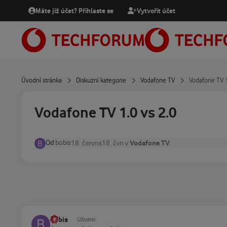
Přejít na obsah
Máte již účet? Přihlaste se
Vytvořit účet
Úvodní stránka
Diskuzní kategorie
Vodafone TV
Vodafone TV 1
Vodafone TV 1.0 vs 2.0
Od
bobis
Vodafone TV
18. června
18. čvn
v
bobis
Uživatel