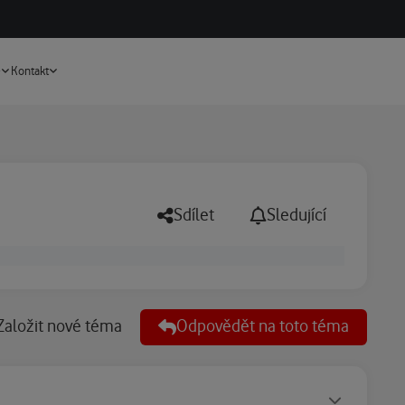
Vyhledávání
e
Kontakt
Sdílet
Sledující
Založit nové téma
Odpovědět na toto téma
Statusy autora