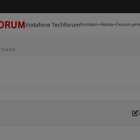
Vodafone Techforum
Procházet
Aktivita
Centrum péč
.0 vs 2.0