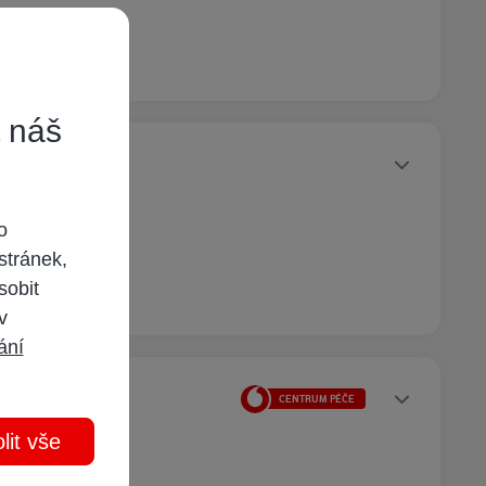
t náš
Statusy autora
o
stránek,
sobit
 v
ání
Statusy autora
CENTRUM PÉČE
lit vše