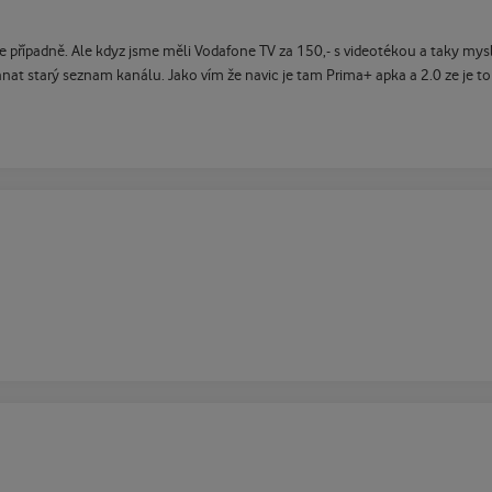
ce případně. Ale kdyz jsme měli Vodafone TV za 150,- s videotékou a taky m
at starý seznam kanálu. Jako vím že navic je tam Prima+ apka a 2.0 ze je to