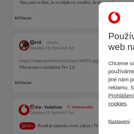
Taky jsem si říkal, že mi přijde nic nového, že tam není.
Citovat
Použív
dad18
Uživatel
web n
Odesláno
18. června
18. čvn
https://www.techforum.cz/topic/64033-giga-kombo-do-ka%C
Chceme vám
Píše se tam o Vodafone TV+ 2.0
používáme 
jiné nám p
Citovat
reklamu. S
Prohlášení
cookies
.
Ondra - Vodafone
Centrum péče
Odesláno
19. června
19. čvn
Nastavení
Rozdíl je opravdu v tom, zda je v TV tarifu zahrnutý pří
@bobis