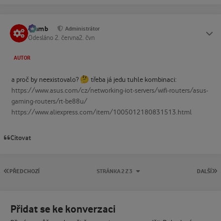
Slamb
Status
Administrátor
Odesláno
2. června
2. čvn
AUTOR
🤔
a proč by neexistovalo?
třeba já jedu tuhle kombinaci:
https://www.asus.com/cz/networking-iot-servers/wifi-routers/asus-
gaming-routers/rt-be88u/
https://www.aliexpress.com/item/1005012180831513.html
Citovat
PRVNÍ STRÁNKA
P
PŘEDCHOZÍ
STRÁNKA 2 Z 3
DALŠÍ
Přidat se ke konverzaci