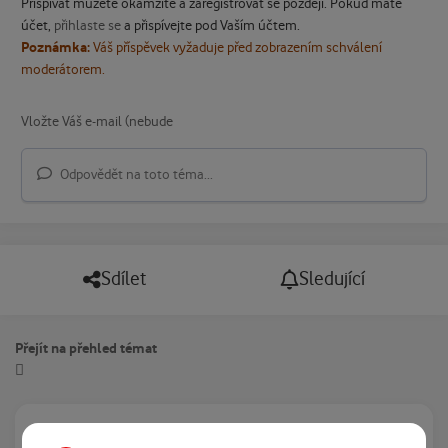
Přispívat můžete okamžitě a zaregistrovat se později. Pokud máte
účet,
přihlaste se
a přispívejte pod Vaším účtem.
Poznámka:
Váš příspěvek vyžaduje před zobrazením schválení
moderátorem.
Odpovědět na toto téma...
Sdílet
Sledující
Přejít na přehled témat
Právě prohlíží tuto stránku
0