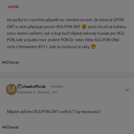
AUTOR
ale pořád to v tomhle případě nic nemění na tom, že tohle je GPON
😮
ONT a cetin připojuje jenom XGS-PON ONT
jestli chceš za každou
cenu vlastní zařízení, tak si kup buď nějakej takovej huawei pro XGS-
PON, kde si budeš moc změnit PON ID, nebo třeba XGS-PON ONU
🤔
stick s firmwarem 8311, kde ta možnost je taky
Citovat
michaelofficial
Status
Nováček
Odesláno
2. června
2. čvn
Nějaké zařízení XGS-PON ONT s wifi 6/7 by existovalo?
Citovat