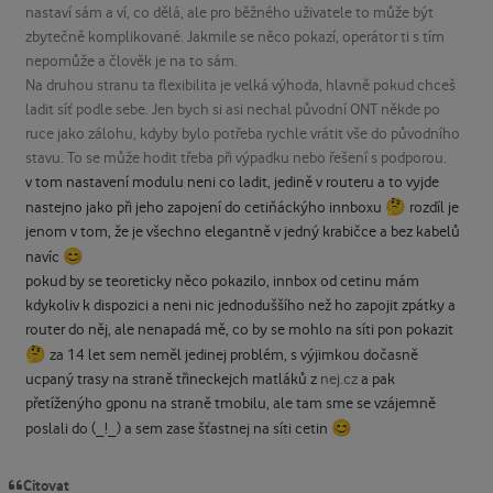
nastaví sám a ví, co dělá, ale pro běžného uživatele to může být
zbytečně komplikované. Jakmile se něco pokazí, operátor ti s tím
nepomůže a člověk je na to sám.
Na druhou stranu ta flexibilita je velká výhoda, hlavně pokud chceš
ladit síť podle sebe. Jen bych si asi nechal původní ONT někde po
ruce jako zálohu, kdyby bylo potřeba rychle vrátit vše do původního
stavu. To se může hodit třeba při výpadku nebo řešení s podporou.
v tom nastavení modulu neni co ladit, jedině v routeru a to vyjde
🤔
nastejno jako při jeho zapojení do cetiňáckýho innboxu
rozdíl je
jenom v tom, že je všechno elegantně v jedný krabičce a bez kabelů
😊
navíc
pokud by se teoreticky něco pokazilo, innbox od cetinu mám
kdykoliv k dispozici a neni nic jednoduššího než ho zapojit zpátky a
router do něj, ale nenapadá mě, co by se mohlo na síti pon pokazit
🤔
za 14 let sem neměl jedinej problém, s výjimkou dočasně
ucpaný trasy na straně třineckejch matláků z
nej.cz
a pak
přetíženýho gponu na straně tmobilu, ale tam sme se vzájemně
😊
poslali do (_!_) a sem zase šťastnej na síti cetin
Citovat