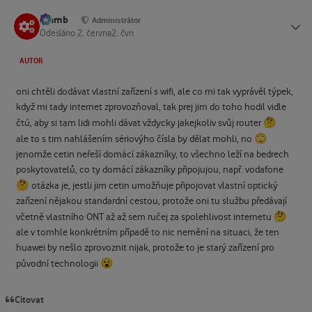
Slamb
Status
Administrátor
Odesláno
2. června
2. čvn
AUTOR
oni chtěli dodávat vlastní zařízení s wifi, ale co mi tak vyprávěl týpek,
když mi tady internet zprovozňoval, tak prej jim do toho hodil vidle
🤔
čtú, aby si tam lidi mohli dávat vždycky jakejkoliv svůj router
🙄
ale to s tim nahlášením sériovýho čísla by dělat mohli, no
jenomže cetin neřeší domácí zákazníky, to všechno leží na bedrech
poskytovatelů, co ty domácí zákazníky připojujou, např. vodafone
🤔
otázka je, jestli jim cetin umožňuje připojovat vlastní optický
zařízení nějakou standardní cestou, protože oni tu službu předávají
🤔
včetně vlastního ONT až až sem ručej za spolehlivost internetu
ale v tomhle konkrétním případě to nic nemění na situaci, že ten
huawei by nešlo zprovoznit nijak, protože to je starý zařízení pro
😮
původní technologii
Citovat