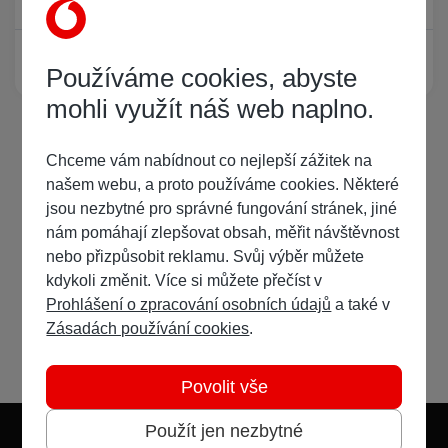
Žádný registrovaný uživatel si neprohlíží tuto stránku
Používáme cookies, abyste
mohli využít náš web naplno.
Chceme vám nabídnout co nejlepší zážitek na
našem webu, a proto používáme cookies. Některé
jsou nezbytné pro správné fungování stránek, jiné
nám pomáhají zlepšovat obsah, měřit návštěvnost
nebo přizpůsobit reklamu. Svůj výběr můžete
kdykoli změnit. Více si můžete přečíst v
Prohlášení o zpracování osobních údajů
a také v
Zásadách používání cookies
.
Povolit vše
Použít jen nezbytné