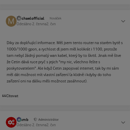
michaelofficial
Status
Nováček
Odesláno
2. června
2. čvn
Diky za doplňující informace. Měl jsem tento router na starém bytě s
1000/1000 gpon, a rychlost dl jsem měl kolikrát i 1100, protože
tam nebyl žádný pomalý wan kabel, který by to škrtil. Jinak mě štve
že Cetin dává ruce pryč s jejich "my nic, všechno řešte s
poskytovatelem". Ale když Cetin zapojoval internet, tak by mi sám
měl dát možnost mít vlastní zařízení (a klidně i kdyby do toho
zařízení oni na dálku měli možnost zasáhnout).
Citovat
Slamb
Status
Administrátor
Odesláno
2. června
2. čvn