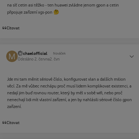
na síť cetin asi těžko - ten huawei zvládne jenom gpon a cetin
🤔
připojuje zařízení xgs-pon
Citovat
michaelofficial
Status
Nováček
Odesláno
2. června
2. čvn
Jde mi tam měnit sériové číslo, konfigurovat vlan a dalších milion
věcí. Za mě vůbec nechápu proč musí lidem komplikovat existenci, a
nedají jim buď rovnou router, který by měl v sobě wifi, nebo proč
nenechají lidi mít vlastní zařízení, a jen by nahlásili sériové číslo gpon
zařízení.
Citovat