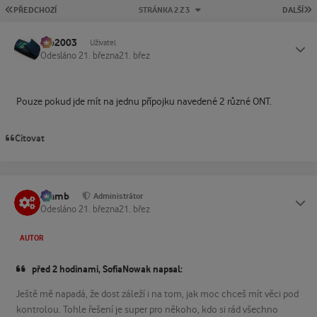
PRVNÍ STRÁNKA
P
PŘEDCHOZÍ
STRÁNKA 2 Z 3
DALŠÍ
Ivo2003
Status
Uživatel
Odesláno
21. března
21. břez
Pouze pokud jde mít na jednu přípojku navedené 2 různé ONT.
Citovat
Slamb
Status
Administrátor
Odesláno
21. března
21. břez
AUTOR
před 2 hodinami, SofiaNowak napsal:
Ještě mě napadá, že dost záleží i na tom, jak moc chceš mít věci pod
kontrolou. Tohle řešení je super pro někoho, kdo si rád všechno