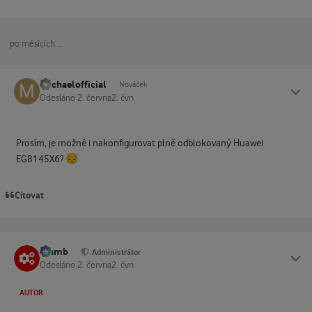
po měsících...
michaelofficial
Status
Nováček
Odesláno
2. června
2. čvn
Prosím, je možné i nakonfigurovat plně odblokovaný Huawei
😔
EG8145X6?
Citovat
Slamb
Status
Administrátor
Odesláno
2. června
2. čvn
AUTOR