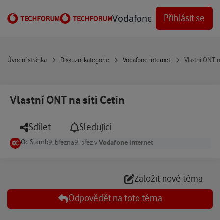
Přejít na obsah
Vodafone Techforum
Přihlásit se
Úvodní stránka
Diskuzní kategorie
Vodafone internet
Vlastní ONT na
Vlastní ONT na síti Cetin
Sdílet
Sledující
Od
Slamb
Vodafone internet
9. března
9. břez
v
Založit nové téma
Odpovědět na toto téma