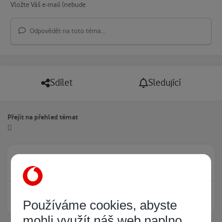
Odpovědět na toto téma...
Sdílet
Sledující
Přejít na přehled témat
Právě prohlíží tuto stránku
0
Žádný registrovaný uživatel si neprohlíží tuto stránku
Používáme cookies, abyste
mohli využít náš web naplno.