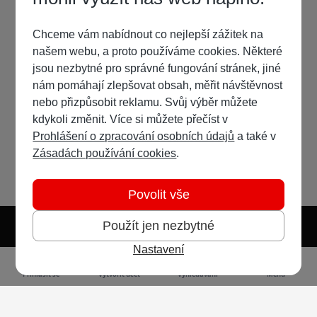
Chceme vám nabídnout co nejlepší zážitek na
našem webu, a proto používáme cookies. Některé
jsou nezbytné pro správné fungování stránek, jiné
nám pomáhají zlepšovat obsah, měřit návštěvnost
nebo přizpůsobit reklamu. Svůj výběr můžete
kdykoli změnit. Více si můžete přečíst v
Prohlášení o zpracování osobních údajů
a také v
Zásadách používání cookies
.
Povolit vše
Použít jen nezbytné
Nastavení
Světlý režim
Tmavý režim
Předvolba systému
Jazyk
RSS
Přihlásit se
Vytvořit účet
Vyhledávání
Menu
Ochrana osobních údajů
Cookies