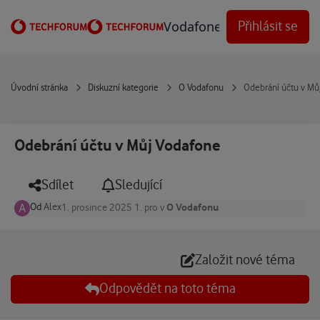
Přejít na obsah
Vodafone Techforum
Přihlásit se
Úvodní stránka
Diskuzní kategorie
O Vodafonu
Odebrání účtu v Mů
Odebrání účtu v Můj Vodafone
Sdílet
Sledující
Od
Alex
O Vodafonu
1. prosince 2025
1. pro
v
Založit nové téma
Odpovědět na toto téma