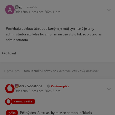
Alex
Status
Nováček
Odesláno
1. prosince 2025
1. pro
Potřebuju odebrat účet pod kterým je můj syn který je taky
administrátor ale když ho změním na uživatele tak se přepne na
administrátora
Citovat
1. pro
1. pro
tomus
změnil název na
Odebrání účtu v Můj Vodafone
Ondra - Vodafone
Status
Centrum péče
Odesláno
2. prosince 2025
2. pro
CENTRUM PÉČE
Pěkný den, Alexi, asi by mi více pomohl příklad s
@Alex