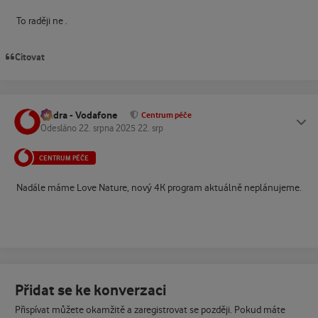
To raději ne .
Citovat
Ondra - Vodafone
Status
Centrum péče
Odesláno
22. srpna 2025
22. srp
CENTRUM PÉČE
Nadále máme Love Nature, nový 4K program aktuálně neplánujeme.
Přidat se ke konverzaci
Přispívat můžete okamžitě a zaregistrovat se později. Pokud máte