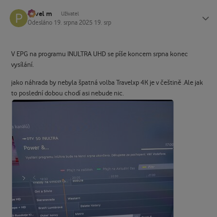
Pavel m
Status
Uživatel
Odesláno
19. srpna 2025
19. srp
V EPG na programu INULTRA UHD se píše koncem srpna konec
vysílání.
jako náhrada by nebyla špatná volba Travelxp 4K je v češtině .Ale jak
to poslední dobou chodí asi nebude nic.