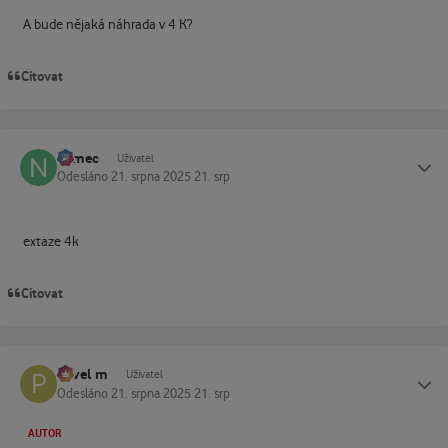
A bude nějaká náhrada v 4 K?
Citovat
namec
Status
Uživatel
Odesláno
21. srpna 2025
21. srp
extaze 4k
Citovat
Pavel m
Status
Uživatel
Odesláno
21. srpna 2025
21. srp
AUTOR