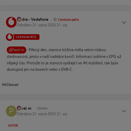
Ondra - Vodafone
Status
Centrum péče
Odesláno
21. srpna 2025
21. srp
CENTRUM PÉČE
Pěkný den, stanice InUltra měla velmi nízkou
@Pavel m
sledovanost, proto v naší nabídce končí. Informaci svítíme v EPG už
nějaký čas. Protože to je stanice vysílající ve 4K rozlišení, tak byla
dostupná jen na boxech nebo v DVB-C.
Citovat
Pavel m
Status
Uživatel
Odesláno
21. srpna 2025
21. srp
AUTOR