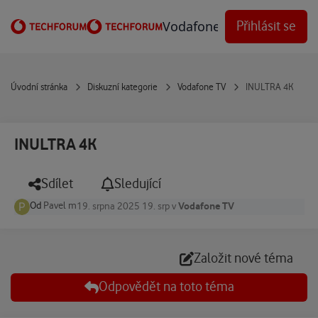
Přejít na obsah
Vodafone Techforum
Přihlásit se
Úvodní stránka
Diskuzní kategorie
Vodafone TV
INULTRA 4K
INULTRA 4K
Sdílet
Sledující
Od
Pavel m
Vodafone TV
19. srpna 2025
19. srp
v
Založit nové téma
Odpovědět na toto téma