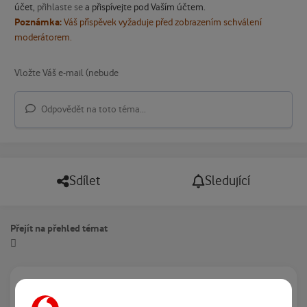
účet,
přihlaste se
a přispívejte pod Vaším účtem.
Poznámka:
Váš příspěvek vyžaduje před zobrazením schválení
moderátorem.
Odpovědět na toto téma...
Sdílet
Sledující
Přejít na přehled témat
Právě prohlíží tuto stránku
0