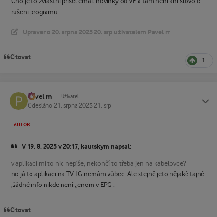
Ono je to zvláštní přišel email novinky od VF a tam není ani slovo o
rušeni programu.
Upraveno
20. srpna 2025
20. srp
uživatelem Pavel m
Citovat
1
Pavel m
Status
Uživatel
Odesláno
21. srpna 2025
21. srp
AUTOR
V 19. 8. 2025 v 20:17, kautskym napsal:
v aplikaci mi to nic nepíše, nekončí to třeba jen na kabelovce?
no já to aplikaci na TV LG nemám vůbec .Ale stejně jeto nějaké tajné
,žádné info nikde není ,jenom v EPG .
Citovat