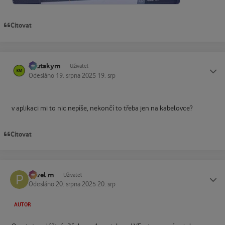
Citovat
kautskym
Status
Uživatel
Odesláno
19. srpna 2025
19. srp
v aplikaci mi to nic nepíše, nekončí to třeba jen na kabelovce?
Citovat
Pavel m
Status
Uživatel
Odesláno
20. srpna 2025
20. srp
AUTOR