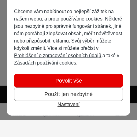
Chceme vám nabídnout co nejlepší zážitek na
našem webu, a proto používáme cookies. Některé
jsou nezbytné pro správné fungování stránek, jiné
nám pomáhají zlepšovat obsah, měřit návštěvnost
nebo přizpůsobit reklamu. Svůj výběr můžete
kdykoli změnit. Více si můžete přečíst v
Prohlášení o zpracování osobních údajů
a také v
Zásadách používání cookies
.
Povolit vše
Použít jen nezbytné
Nastavení
Světlý režim
Tmavý režim
Předvolba systému
Jazyk
RSS
Přihlásit se
Vytvořit účet
Vyhledávání
Menu
Ochrana osobních údajů
Cookies