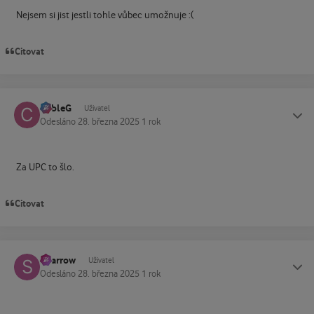
Nejsem si jist jestli tohle vůbec umožnuje :(
Citovat
CableG
Status
Uživatel
Odesláno
28. března 2025
1 rok
Za UPC to šlo.
Citovat
Sparrow
Status
Uživatel
Odesláno
28. března 2025
1 rok