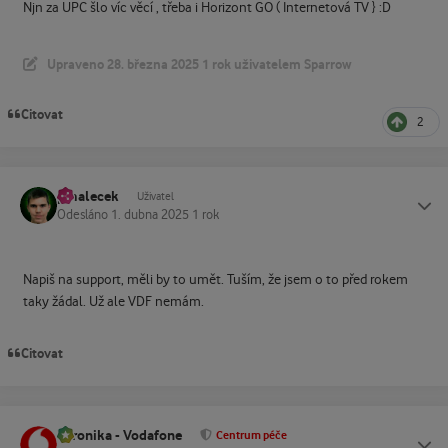
Njn za UPC šlo víc věcí , třeba i Horizont GO ( Internetová TV } :D
Upraveno
28. března 2025
1 rok
uživatelem Sparrow
Citovat
2
pmalecek
Status
Uživatel
Odesláno
1. dubna 2025
1 rok
Napiš na support, měli by to umět. Tuším, že jsem o to před rokem
taky žádal. Už ale VDF nemám.
Citovat
Veronika - Vodafone
Status
Centrum péče