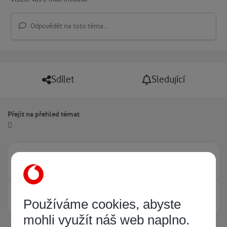
Odpovědět na toto téma...
Sdílet
Sledující
Přejít na přehled témat
Právě prohlíží tuto stránku
0
Žádný registrovaný uživatel si neprohlíží tuto stránku
Používáme cookies, abyste
mohli využít náš web naplno.