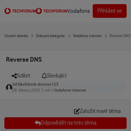
Přejít na obsah
Vodafone Techforum
Přihlásit se
Úvodní stránka
Diskuzní kategorie
Vodafone internet
Reverse DNS
Reverse DNS
Sdílet
Sledující
Od
Návštěvník dominic123
Vodafone internet
28. března 2025
1 rok
v
Založit nové téma
Odpovědět na toto téma