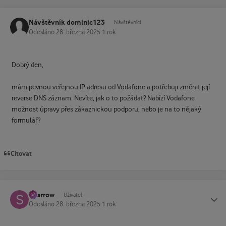
Návštěvník dominic123
Návštěvníci
Odesláno
28. března 2025
1 rok
Dobrý den,
mám pevnou veřejnou IP adresu od Vodafone a potřebuji změnit její
reverse DNS záznam. Nevíte, jak o to požádat? Nabízí Vodafone
možnost úpravy přes zákaznickou podporu, nebo je na to nějaký
formulář?
Citovat
Sparrow
Status
Uživatel
Odesláno
28. března 2025
1 rok