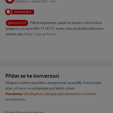
Odesláno
2. dubna 2025
1 rok
CENTRUM PÉČE
Pěkné dopoledne, spojte se prosím s technickou
@dominic123
podporou na lince 800 77 00 77, anebo
nám konkrétní informace
zašlete přes
https://tam.je/forum
.
Přidat se ke konverzaci
Přispívat můžete okamžitě a zaregistrovat se později. Pokud máte
účet,
přihlaste se
a přispívejte pod Vaším účtem.
Poznámka:
Váš příspěvek vyžaduje před zobrazením schválení
moderátorem.