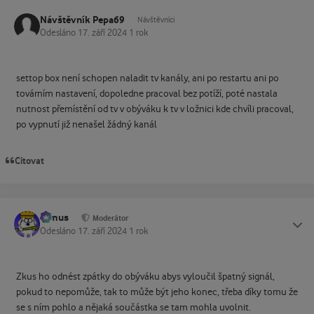
Návštěvník Pepa69
Návštěvníci
Odesláno
17. září 2024
1 rok
settop box není schopen naladit tv kanály, ani po restartu ani po
továrním nastavení, dopoledne pracoval bez potíží, poté nastala
nutnost přemístění od tv v obýváku k tv v ložnici kde chvíli pracoval,
po vypnutí již nenašel žádný kanál
Citovat
tomus
Status
Moderátor
Odesláno
17. září 2024
1 rok
Zkus ho odnést zpátky do obýváku abys vyloučil špatný signál,
pokud to nepomůže, tak to může být jeho konec, třeba díky tomu že
se s ním pohlo a nějaká součástka se tam mohla uvolnit.