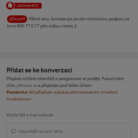
CENTRUM PÉČE
Pěkné ráno, kontaktujte prosím technickou podporu na
@Pepa69
lince 800 77 0 77 přes volbu v menu 2.
Přidat se ke konverzaci
Přispívat můžete okamžitě a zaregistrovat se později. Pokud máte
účet,
přihlaste se
a přispívejte pod Vaším účtem.
Poznámka:
Váš příspěvek vyžaduje před zobrazením schválení
moderátorem.
Odpovědět na toto téma...