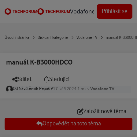
Přejít na obsah
Vodafone Techforum
Přihlásit se
Úvodní stránka
Diskuzní kategorie
Vodafone TV
manuál K-B3000
manuál K-B3000HDCO
Sdílet
Sledující
Od
Návštěvník Pepa69
Vodafone TV
17. září 2024
1 rok
v
Založit nové téma
Odpovědět na toto téma