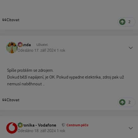
Citovat
2
Standa
Status
Uživatel
Odesláno
17. září 2024
1 rok
Spíše problém se zdrojem.
Dokud běží napájení, je OK. Pokud vypadne elektrika, zdroj pak už
nemusí naběhnout ..
Citovat
2
Veronika - Vodafone
Status
Centrum péče
Odesláno
18. září 2024
1 rok