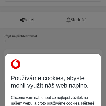
Sdílet
Sledující
Přejít na přehled témat
Právě prohlíží tuto stránku
0
Žádný registrovaný uživatel si neprohlíží tuto stránku
Používáme cookies, abyste
mohli využít náš web naplno.
Chceme vám nabídnout co nejlepší zážitek na
našem webu, a proto používáme cookies. Některé