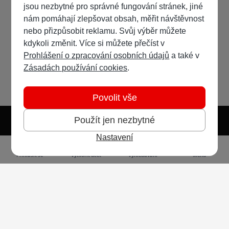
jsou nezbytné pro správné fungování stránek, jiné
nám pomáhají zlepšovat obsah, měřit návštěvnost
nebo přizpůsobit reklamu. Svůj výběr můžete
kdykoli změnit. Více si můžete přečíst v
Prohlášení o zpracování osobních údajů
a také v
Zásadách používání cookies
.
Povolit vše
Použít jen nezbytné
Nastavení
Světlý režim
Tmavý režim
Předvolba systému
Jazyk
RSS
Přihlásit se
Vytvořit účet
Vyhledávání
Menu
Ochrana osobních údajů
Cookies
Vodafone Czech Republic a.s.,
nám. Junkových 2808/2, 155 00 - Praha 5,
IČO 25788001, sp. zn. B 6064 vedená u Městského