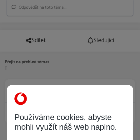
Odpovědět na toto téma...
Sdílet
Sledující
Přejít na přehled témat
Právě prohlíží tuto stránku
0
Žádný registrovaný uživatel si neprohlíží tuto stránku
Používáme cookies, abyste
mohli využít náš web naplno.