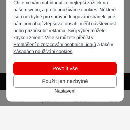
Chceme vám nabídnout co nejlepší zážitek na
našem webu, a proto používáme cookies. Některé
jsou nezbytné pro správné fungování stránek, jiné
nám pomáhají zlepšovat obsah, měřit návštěvnost
nebo přizpůsobit reklamu. Svůj výběr můžete
kdykoli změnit. Více si můžete přečíst v
Prohlášení o zpracování osobních údajů
a také v
Zásadách používání cookies
.
Povolit vše
Použít jen nezbytné
Nastavení
Světlý režim
Tmavý režim
Předvolba systému
Jazyk
RSS
Přihlásit se
Vytvořit účet
Vyhledávání
Menu
Ochrana osobních údajů
Cookies
Vodafone Czech Republic a.s.,