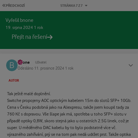
PRVNÍ STRÁNKA
PŘEDCHOZÍ
STRÁNKA 7 Z 7
Vyřešil bnone
19. srpna 2024
1 rok
Přejít na řešení
bnone
Status
Uživatel
Odesláno
11. prosince 2024
1 rok
AUTOR
Tak ještě malé doplnění.
Switche propojeny AOC optickým kabelem 15m do slotů SFP+ 10Gb.
Cena v Česku podobná jako na Aliexpresu, takže jsem koupil tady za
760 Kč s dopravou. Vše šlape jak má, spotřeba u toho SFP+ slotu v
případě optiky 0,8W, skoro stejná jako u ostatních 2.5G linek, což je
super. U měděného DAC kabelu by to bylo podstatně více vč.
výrazného zahřívání, prý se na tom pak nedá udržet prst. Takže optika