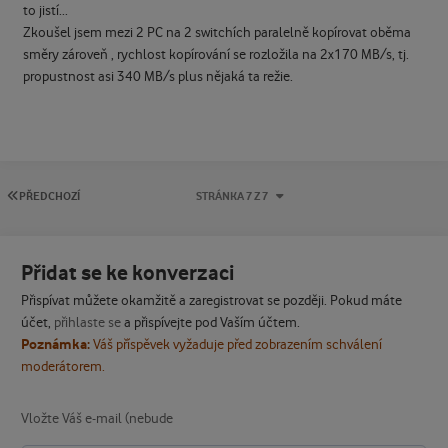
to jistí...
Zkoušel jsem mezi 2 PC na 2 switchích paralelně kopírovat oběma
směry zároveň , rychlost kopírování se rozložila na 2x170 MB/s, tj.
propustnost asi 340 MB/s plus nějaká ta režie.
PRVNÍ STRÁNKA
PŘEDCHOZÍ
STRÁNKA 7 Z 7
Přidat se ke konverzaci
Přispívat můžete okamžitě a zaregistrovat se později. Pokud máte
účet,
přihlaste se
a přispívejte pod Vaším účtem.
Poznámka:
Váš příspěvek vyžaduje před zobrazením schválení
moderátorem.