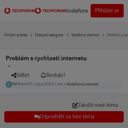
Přejít na obsah
Vodafone Techforum
Přihlásit se
Úvodní stránka
Diskuzní kategorie
Vodafone internet
Problém s ryc
Problém s rychlostí internetu
Sdílet
Sledující
Od
bnone
Vodafone internet
15. srpna 2024
1 rok
v
Založit nové téma
Odpovědět na toto téma