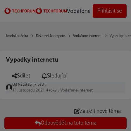
Přejít na obsah
Vodafone Techforum
Přihlásit se
Úvodní stránka
Diskuzní kategorie
Vodafone internet
Vypadky inte
Vypadky internetu
Sdílet
Sledující
Od
Návštěvník pavlli
Vodafone internet
11. listopadu 2021
4 roky
v
Založit nové téma
Odpovědět na toto téma