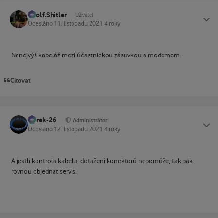
Adolf.Shitler
Status
Uživatel
Odesláno
11. listopadu 2021
4 roky
Nanejvýš kabeláž mezi účastnickou zásuvkou a modemem.
Citovat
Marek-26
Status
Administrátor
Odesláno
12. listopadu 2021
4 roky
A jestli kontrola kabelu, dotažení konektorů nepomůže, tak pak
rovnou objednat servis.