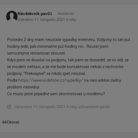
Návštěvník pavlli
Návštěvníci
Odesláno
11. listopadu 2021
4 roky
Posledni 2 dny mam neustale vypadky internetu. Vzdycky to tak pul
hodiny jede, pak minimalne pul hodiny nic. Router jsem
samozrejme restartovat zkousel.
Kdyz jsem se dovolal na podporu, tak jsem se dozvedel, ze to vidi, ze
se modem nehlasi, a ze me bude kontaktovat nekdo z technicke
podpory. "Prekvapive" se nikdo zpet neozval.
Podle
https://www.vodafone.cz/vypadky/
na nasi adrese zadny
problem neeviduji.
Co muzu jeste pripadne sam zkontrolovat u modemu?
Upraveno
11. listopadu 2021
4 roky
uživatelem pavlli
Citovat