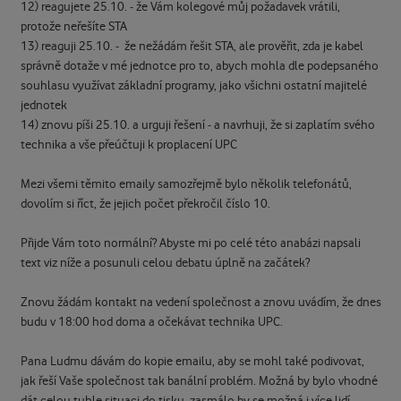
12) reagujete 25.10. - že Vám kolegové můj požadavek vrátili,
protože neřešíte STA
13) reaguji 25.10. - že nežádám řešit STA, ale prověřit, zda je kabel
správně dotaže v mé jednotce pro to, abych mohla dle podepsaného
souhlasu využívat základní programy, jako všichni ostatní majitelé
jednotek
14) znovu píši 25.10. a urguji řešení - a navrhuji, že si zaplatím svého
technika a vše přeúčtuji k proplacení UPC
Mezi všemi těmito emaily samozřejmě bylo několik telefonátů,
dovolím si říct, že jejich počet překročil číslo 10.
Přijde Vám toto normální? Abyste mi po celé této anabázi napsali
text viz níže a posunuli celou debatu úplně na začátek?
Znovu žádám kontakt na vedení společnost a znovu uvádím, že dnes
budu v 18:00 hod doma a očekávat technika UPC.
Pana Ludmu dávám do kopie emailu, aby se mohl také podivovat,
jak řeší Vaše společnost tak banální problém. Možná by bylo vhodné