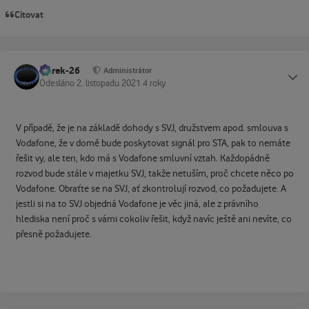
Citovat
Marek-26
Status
Administrátor
Odesláno
2. listopadu 2021
4 roky
V případě, že je na základě dohody s SVJ, družstvem apod. smlouva s
Vodafone, že v domě bude poskytovat signál pro STA, pak to nemáte
řešit vy, ale ten, kdo má s Vodafone smluvní vztah. Každopádně
rozvod bude stále v majetku SVJ, takže netuším, proč chcete něco po
Vodafone. Obraťte se na SVJ, ať zkontrolují rozvod, co požadujete. A
jestli si na to SVJ objedná Vodafone je věc jiná, ale z právního
hlediska není proč s vámi cokoliv řešit, když navíc ještě ani nevíte, co
přesně požadujete.