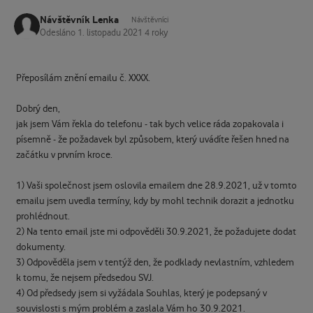
Návštěvník Lenka
Návštěvníci
Odesláno
1. listopadu 2021
4 roky
Přeposílám znění emailu č. XXXX.
Dobrý den,
jak jsem Vám řekla do telefonu - tak bych velice ráda zopakovala i
písemně - že požadavek byl způsobem, který uvádíte řešen hned na
začátku v prvním kroce.
1) Vaši společnost jsem oslovila emailem dne 28.9.2021, už v tomto
emailu jsem uvedla termíny, kdy by mohl technik dorazit a jednotku
prohlédnout.
2) Na tento email jste mi odpověděli 30.9.2021, že požadujete dodat
dokumenty.
3) Odpověděla jsem v tentýž den, že podklady nevlastním, vzhledem
k tomu, že nejsem předsedou SVJ.
4) Od předsedy jsem si vyžádala Souhlas, který je podepsaný v
souvislosti s mým problém a zaslala Vám ho 30.9.2021.