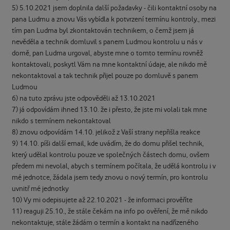
5) 5.10.2021 jsem doplnila další požadavky - čili kontaktní osoby na
pana Ludmu a znovu Vás vybídla k potvrzení termínu kontroly., mezi
tím pan Ludma byl zkontaktován technikem, o čemž jsem já
nevěděla a technik domluvil s panem Ludmou kontrolu u nás v
domě, pan Ludma urgoval, abyste mne o tomto termínu rovněž
kontaktovali, poskytl Vám na mne kontaktní údaje, ale nikdo mě
nekontaktoval a tak technik přijel pouze po domluvě s panem
Ludmou
6) na tuto zprávu jste odpověděli až 13.10.2021
7) já odpovídám ihned 13.10. že i přesto, že jste mi volali tak mne
nikdo s termínem nekontaktoval
8) znovu odpovídám 14.10. jelikož z Vaší strany nepřišla reakce
9) 14.10. píši další email, kde uvádím, že do domu přišel technik,
který udělal kontrolu pouze ve společných částech domu, ovšem
předem mi nevolal, abych s termínem počítala, že udělá kontrolu i v
mé jednotce, žádala jsem tedy znovu o nový termín, pro kontrolu
uvnitř mé jednotky
10) Vy mi odepisujete až 22.10.2021 - že informaci prověříte
11) reaguji 25.10., že stále čekám na info po ověření, že mě nikdo
nekontaktuje, stále žádám o termín a kontakt na nadřízeného