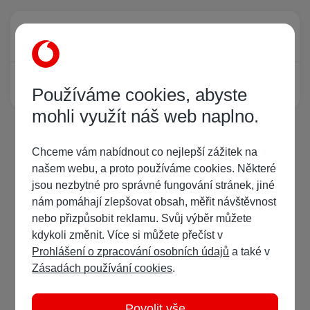
Právě prohlíží tuto stránku
0
Žádný registrovaný uživatel si neprohlíží tuto stránku
Používáme cookies, abyste
mohli využít náš web naplno.
Chceme vám nabídnout co nejlepší zážitek na
našem webu, a proto používáme cookies. Některé
jsou nezbytné pro správné fungování stránek, jiné
nám pomáhají zlepšovat obsah, měřit návštěvnost
nebo přizpůsobit reklamu. Svůj výběr můžete
kdykoli změnit. Více si můžete přečíst v
Prohlášení o zpracování osobních údajů
a také v
Zásadách používání cookies
.
Povolit vše