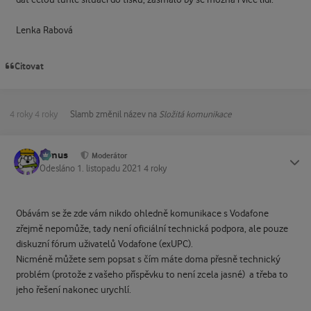
dát celou tuhle situaci do tisku, zasmálo by se možná i více lidí.
Lenka Rabová
Citovat
4 roky
4 roky
Slamb
změnil název na
Složitá komunikace
tomus
Status
Moderátor
Odesláno
1. listopadu 2021
4 roky
Obávám se že zde vám nikdo ohledně komunikace s Vodafone
zřejmě nepomůže, tady není oficiální technická podpora, ale pouze
diskuzní fórum uživatelů Vodafone (exUPC).
Nicméně můžete sem popsat s čím máte doma přesně technický
problém (protože z vašeho příspěvku to není zcela jasné) a třeba to
jeho řešení nakonec urychlí.