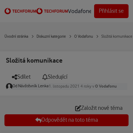
Přejít na obsah
Vodafone Techforum
Přihlásit se
Úvodní stránka
Diskuzní kategorie
O Vodafonu
Složitá komunikace
Složitá komunikace
Sdílet
Sledující
Od
Návštěvník Lenka
O Vodafonu
1. listopadu 2021
4 roky
v
Založit nové téma
Odpovědět na toto téma