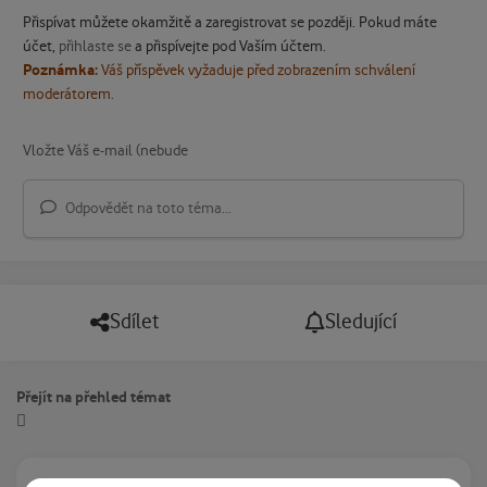
Přispívat můžete okamžitě a zaregistrovat se později. Pokud máte
účet,
přihlaste se
a přispívejte pod Vaším účtem.
Poznámka:
Váš příspěvek vyžaduje před zobrazením schválení
moderátorem.
Odpovědět na toto téma...
Sdílet
Sledující
Přejít na přehled témat