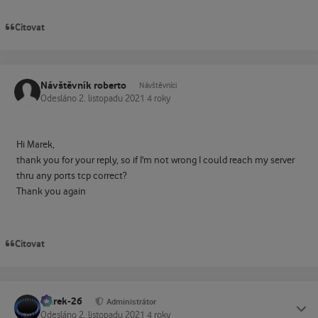
Citovat
Návštěvník roberto
Návštěvníci
Odesláno
2. listopadu 2021
4 roky
Hi Marek,
thank you for your reply, so if I'm not wrong I could reach my server
thru any ports tcp correct?
Thank you again
Citovat
Marek-26
Status
Administrátor
Odesláno
2. listopadu 2021
4 roky