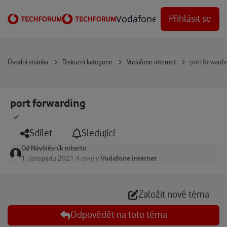
Přejít na obsah
Vodafone Techforum
Přihlásit se
Úvodní stránka
Diskuzní kategorie
Vodafone internet
port forwardi
port forwarding
Sdílet
Sledující
Od
Návštěvník roberto
Vodafone internet
1. listopadu 2021
4 roky
v
Založit nové téma
Odpovědět na toto téma