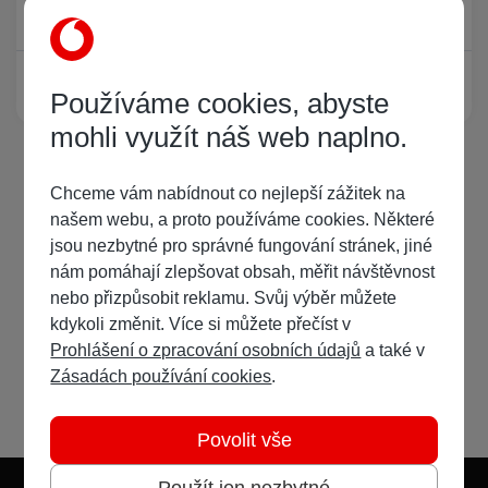
Právě prohlíží tuto stránku
0
Žádný registrovaný uživatel si neprohlíží tuto stránku
Používáme cookies, abyste
mohli využít náš web naplno.
Chceme vám nabídnout co nejlepší zážitek na
našem webu, a proto používáme cookies. Některé
jsou nezbytné pro správné fungování stránek, jiné
nám pomáhají zlepšovat obsah, měřit návštěvnost
nebo přizpůsobit reklamu. Svůj výběr můžete
kdykoli změnit. Více si můžete přečíst v
Prohlášení o zpracování osobních údajů
a také v
Zásadách používání cookies
.
Povolit vše