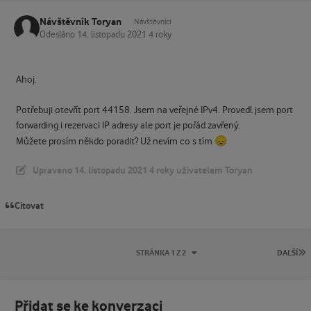
Návštěvník Toryan
Návštěvníci
Odesláno
14. listopadu 2021
4 roky
Ahoj.
Potřebuji otevřít port 44158. Jsem na veřejné IPv4. Provedl jsem port
forwarding i rezervaci IP adresy ale port je pořád zavřený.
😞
Můžete prosím někdo poradit? Už nevím co s tím
Upraveno
14. listopadu 2021
4 roky
uživatelem Toryan
Citovat
P
STRÁNKA 1 Z 2
DALŠÍ
Přidat se ke konverzaci