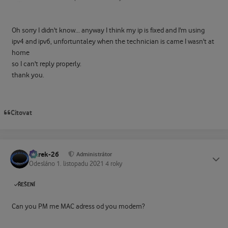
Oh sorry I didn't know... anyway I think my ip is fixed and I'm using
ipv4 and ipv6, unfortuntaley when the technician is came I wasn't at
home
so I can't reply properly.
thank you.
Citovat
Marek-26
Status
Administrátor
Odesláno
1. listopadu 2021
4 roky
ŘEŠENÍ
Can you PM me MAC adress od you modem?