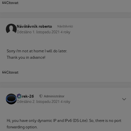
Citovat
Návštěvník roberto
Návštěvníci
Odesláno
1. listopadu 2021
4 roky
Sorry i'm not at home I will do later.
Thank you in advance!
Citovat
Marek-26
Status
Administrátor
Odesláno
2. listopadu 2021
4 roky
Hi, you have only dynamic IP and IPv6 (DS-Lite). So, there is no port
forwarding option.