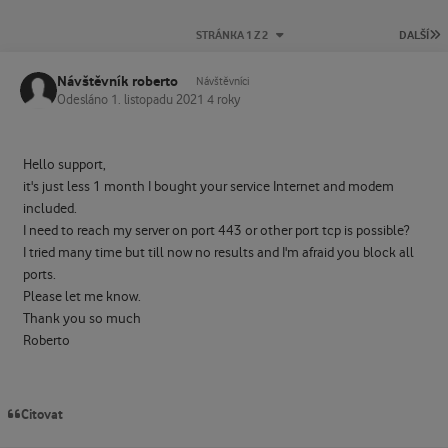
P
STRÁNKA 1 Z 2
DALŠÍ
Návštěvník roberto
Návštěvníci
Odesláno
1. listopadu 2021
4 roky
Hello support,
it's just less 1 month I bought your service Internet and modem
included.
I need to reach my server on port 443 or other port tcp is possible?
I tried many time but till now no results and I'm afraid you block all
ports.
Please let me know.
Thank you so much
Roberto
Citovat