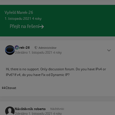
Vyřešil Marek-26
1. listopadu 2021
4 roky
Přejít na řešení
Marek-26
Status
Administrátor
Odesláno
1. listopadu 2021
4 roky
Hi, there is no support. Only discussion forum. Do you have IPv4 or
IPv6? If v4, do you have Fix od Dynamic IP?
Citovat
Návštěvník roberto
Návštěvníci
Odesláno
1. listopadu 2021
4 roky