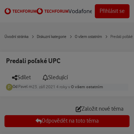
Přejít na obsah
Vodafone Techforum
Přihlásit se
Úvodní stránka
Diskuzní kategorie
O všem ostatním
Predali poľsk
Predali poľské UPC
Sdílet
Sledující
Od
Pavel m
O všem ostatním
23. září 2021
4 roky
v
Založit nové téma
Odpovědět na toto téma