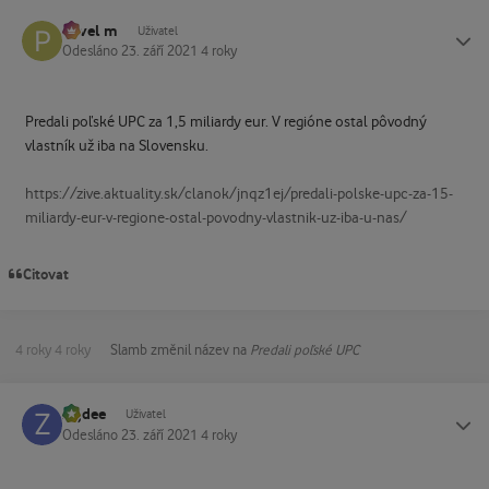
Pavel m
Status
Uživatel
Odesláno
23. září 2021
4 roky
Predali poľské UPC za 1,5 miliardy eur. V regióne ostal pôvodný
vlastník už iba na Slovensku.
https://zive.aktuality.sk/clanok/jnqz1ej/predali-polske-upc-za-15-
miliardy-eur-v-regione-ostal-povodny-vlastnik-uz-iba-u-nas/
Citovat
4 roky
4 roky
Slamb
změnil název na
Predali poľské UPC
zajdee
Status
Uživatel
Odesláno
23. září 2021
4 roky