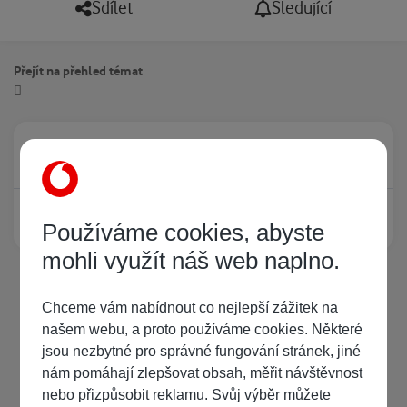
Sdílet
Sledující
Přejít na přehled témat
Právě prohlíží tuto stránku
0
Žádný registrovaný uživatel si neprohlíží tuto stránku
Používáme cookies, abyste
mohli využít náš web naplno.
Chceme vám nabídnout co nejlepší zážitek na
našem webu, a proto používáme cookies. Některé
jsou nezbytné pro správné fungování stránek, jiné
nám pomáhají zlepšovat obsah, měřit návštěvnost
nebo přizpůsobit reklamu. Svůj výběr můžete