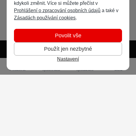
kdykoli změnit. Více si můžete přečíst v
Prohlášení o zpracování osobních údajů
a také v
Zásadách používání cookies
.
Povolit vše
Použít jen nezbytné
Nastavení
Světlý režim
Tmavý režim
Předvolba systému
Jazyk
RSS
Přihlásit se
Vytvořit účet
Vyhledávání
Menu
Ochrana osobních údajů
Cookies
Vodafone Czech Republic a.s.,
nám. Junkových 2808/2, 155 00 - Praha 5,
IČO 25788001, sp. zn. B 6064 vedená u Městského
soudu v Praze
Powered by
Invision Community