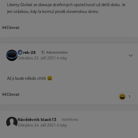
Liberty Global se zbavuje dceřinných společností už delší dobu. Je
jen otázkou, kdy (a komu) prodá slovenskou dceru.
Citovat
Marek-26
Status
Administrátor
Odesláno
23. září 2021
4 roky
😄
Až ji bude někdo chtít
Citovat
1
Návštěvník black13
Návštěvníci
Odesláno
24. září 2021
4 roky