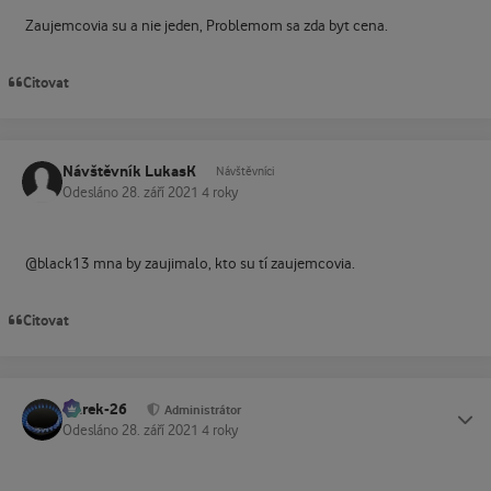
Zaujemcovia su a nie jeden, Problemom sa zda byt cena.
Citovat
Návštěvník LukasK
Návštěvníci
Odesláno
28. září 2021
4 roky
@black13 mna by zaujimalo, kto su tí zaujemcovia.
Citovat
Marek-26
Status
Administrátor
Odesláno
28. září 2021
4 roky