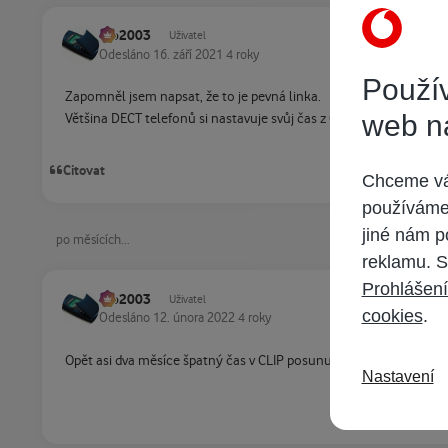
Ivo2003
Uživatel
Odesláno
16. září 2021
4 roky
Použív
Zapomněl jsem napsat, že to je pevná linka.
web n
Většina DECT telefonů si nastavuje svůj čas z CLIP informace, co 
Citovat
Chceme vám
používáme 
jiné nám p
po měsících...
reklamu. S
Prohlášení
Ivo2003
Uživatel
cookies
.
Odesláno
12. února 2022
4 roky
Opět asi dva měsíce špatný čas v CLIP posunut o dvě hodiny. Mohl
Nastavení