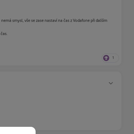
nemá smysl, vše se zase nastaví na čas z Vodafone při dalším
 čas.
1
Statusy autora