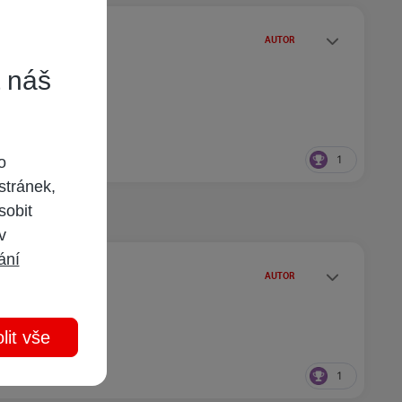
Statusy autora
AUTOR
t náš
lajícího atd.
1
o
stránek,
sobit
 v
ání
Statusy autora
AUTOR
lit vše
1