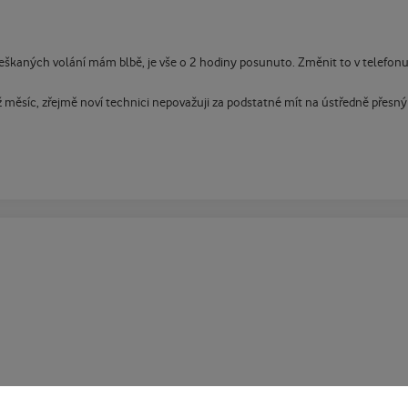
kaných volání mám blbě, je vše o 2 hodiny posunuto. Změnit to v telefonu 
 měsíc, zřejmě noví technici nepovažuji za podstatné mít na ústředně přesný