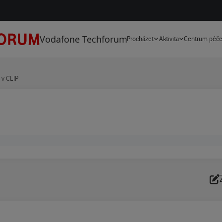
Vodafone Techforum
Procházet
Aktivita
Centrum péč
 v CLIP