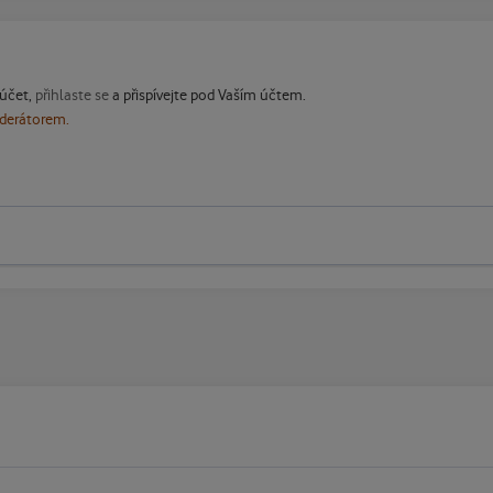
 účet,
přihlaste se
a přispívejte pod Vaším účtem.
oderátorem.