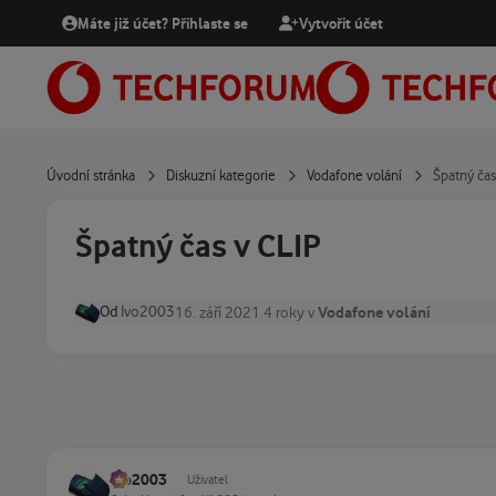
Přejít na obsah
Máte již účet? Přihlaste se
Vytvořit účet
Úvodní stránka
Diskuzní kategorie
Vodafone volání
Špatný čas
Špatný čas v CLIP
Od
Ivo2003
Vodafone volání
16. září 2021
4 roky
v
Ivo2003
Uživatel