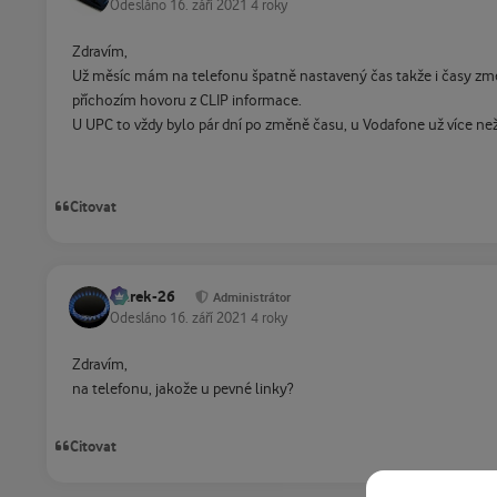
Odesláno
16. září 2021
4 roky
Zdravím,
Už měsíc mám na telefonu špatně nastavený čas takže i časy zmeš
příchozím hovoru z CLIP informace.
U UPC to vždy bylo pár dní po změně času, u Vodafone už více než
Citovat
Marek-26
Administrátor
Odesláno
16. září 2021
4 roky
Zdravím,
na telefonu, jakože u pevné linky?
Citovat