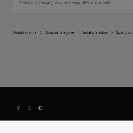
Žádný registrovaný uživatel si neprohlíží tuto stránku
Úvodní stránka
Diskuzní kategorie
Vodafone volání
Špatný čas
Světlý režim
Tmavý režim
Předvolba systému