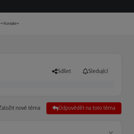
Vyhledávání
e
Kontakt
Sdílet
Sledující
Založit nové téma
Odpovědět na toto téma
Statusy autora