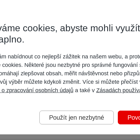
áme cookies, abyste mohli využí
aplno.
se přenáší po prvém zazvonění, tato informace obsahuje čas, telefonní číslo vo
 nabídnout co nejlepší zážitek na našem webu, a prot
cookies. Některé jsou nezbytné pro správné fungování 
omáhají zlepšovat obsah, měřit návštěvnost nebo přizpů
vůj výběr můžete kdykoli změnit. Více si můžete přečíst
 o zpracování osobních údajů
a také v
Zásadách použív
 by se k tomu vyjádřit samotný Vodafone proč to tak je?
Použít jen nezbytné
Povo