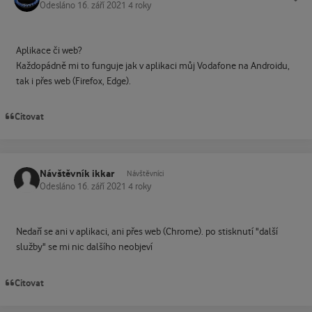
Odesláno
16. září 2021
4 roky
Aplikace či web?
Každopádně mi to funguje jak v aplikaci můj Vodafone na Androidu,
tak i přes web (Firefox, Edge).
Citovat
Návštěvník ikkar
Návštěvníci
Odesláno
16. září 2021
4 roky
Nedaří se ani v aplikaci, ani přes web (Chrome). po stisknutí "další
služby" se mi nic dalšího neobjeví
Citovat