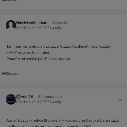
Návštěvník ikkar
Návštěvníci
Odesláno
16. září 2021
4 roky
Tam jsem se již díval a v záložce "služby/blokace" nebo "služby
/SMS" tato možnost není.
Poraďte mi prosím jak dále postupovat.
Citovat
Marek-26
Status
Administrátor
Odesláno
16. září 2021
4 roky
Ale je. Služby -> sekce Blokování -> kliknout na tlačítko Další služby
-> Blokování plateb třetím stranám - Premium SMS