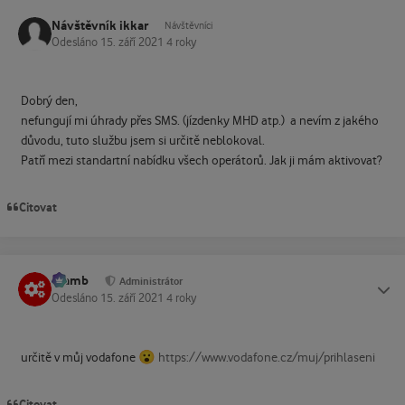
Návštěvník ikkar
Návštěvníci
Odesláno
15. září 2021
4 roky
Dobrý den,
nefungují mi úhrady přes SMS. (jízdenky MHD atp.) a nevím z jakého
důvodu, tuto službu jsem si určitě neblokoval.
Patří mezi standartní nabídku všech operátorů. Jak ji mám aktivovat?
Citovat
Slamb
Status
Administrátor
Odesláno
15. září 2021
4 roky
😮
určitě v můj vodafone
https://www.vodafone.cz/muj/prihlaseni
Citovat