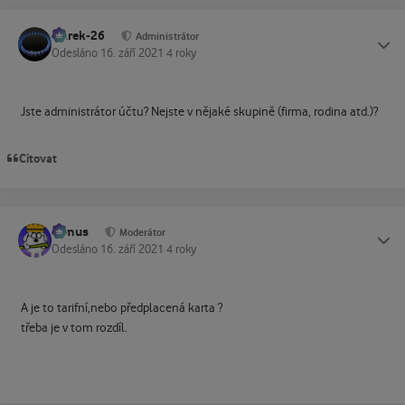
Marek-26
Status
Administrátor
Odesláno
16. září 2021
4 roky
Jste administrátor účtu? Nejste v nějaké skupině (firma, rodina atd.)?
Citovat
tomus
Status
Moderátor
Odesláno
16. září 2021
4 roky
A je to tarifní,nebo předplacená karta ?
třeba je v tom rozdíl.