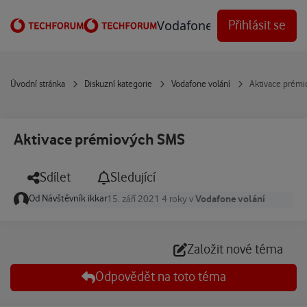
Přejít na obsah
Vodafone Techforum
Přihlásit se
Úvodní stránka
Diskuzní kategorie
Vodafone volání
Aktivace prém
Aktivace prémiových SMS
Sdílet
Sledující
Od
Návštěvník ikkar
Vodafone volání
15. září 2021
4 roky
v
Založit nové téma
Odpovědět na toto téma