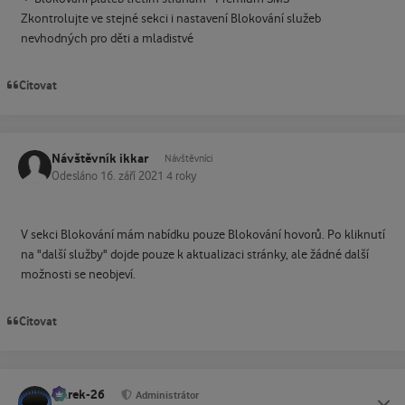
Zkontrolujte ve stejné sekci i nastavení Blokování služeb
nevhodných pro děti a mladistvé
Citovat
Návštěvník ikkar
Návštěvníci
Odesláno
16. září 2021
4 roky
V sekci Blokování mám nabídku pouze Blokování hovorů. Po kliknutí
na "další služby" dojde pouze k aktualizaci stránky, ale žádné další
možnosti se neobjeví.
Citovat
Marek-26
Status
Administrátor