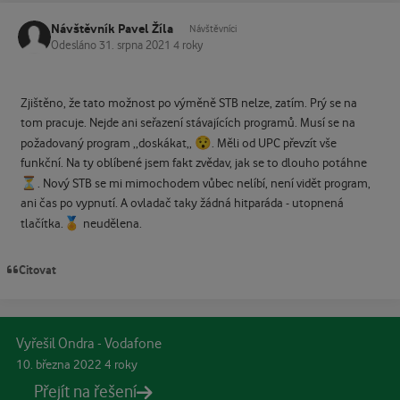
Návštěvník Pavel Žíla
Návštěvníci
Odesláno
31. srpna 2021
4 roky
Zjištěno, že tato možnost po výměně STB nelze, zatím. Prý se na
tom pracuje. Nejde ani seřazení stávajících programů. Musí se na
😯
požadovaný program ,,doskákat,,
. Měli od UPC převzít vše
funkční. Na ty oblíbené jsem fakt zvědav, jak se to dlouho potáhne
⏳
. Nový STB se mi mimochodem vůbec nelíbí, není vidět program,
ani čas po vypnutí. A ovladač taky žádná hitparáda - utopnená
🏅
tlačítka.
neudělena.
Citovat
Vyřešil Ondra - Vodafone
10. března 2022
4 roky
Přejít na řešení