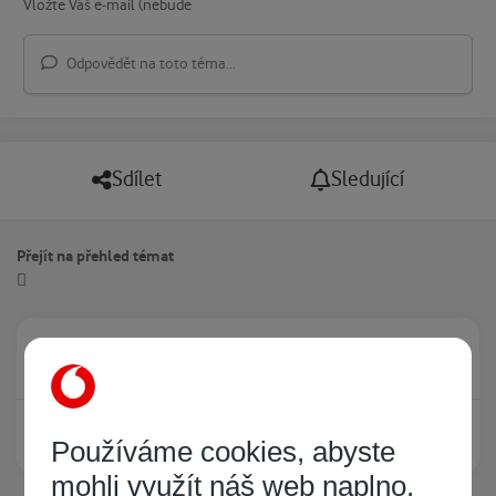
Odpovědět na toto téma...
Sdílet
Sledující
Přejít na přehled témat
Právě prohlíží tuto stránku
0
Žádný registrovaný uživatel si neprohlíží tuto stránku
Používáme cookies, abyste
mohli využít náš web naplno.