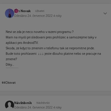
pan Novak
Status
Uživatel
Odesláno
24. července 2022
4 roky
Nevi se zda je neco noveho v razeni programu ?
Mam na mysli pri sledovani pres prohlizec a samozrejme taky v
aplikaci pro AndroidTV.
Skoda, ze kdyz to zmenim v telefonu tak se nepromitne jinde.
Bude toto prohlaseni ↓↓↓ jeste dlouho platne nebo se pracuje na
zmene?
Diky...
Citovat
Návštěvník
Návštěvníci
Odesláno
24. července 2022
4 roky