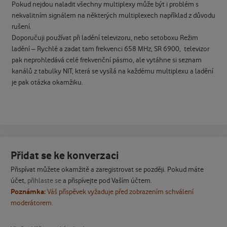
Pokud nejdou naladit všechny multiplexy může být i problém s
nekvalitním signálem na některých multiplexech například z důvodu
rušení.
Doporučuji používat při ladění televizoru, nebo setoboxu Režim
ladění – Rychlé a zadat tam frekvenci 658 MHz, SR 6900, televizor
pak neprohledává celé frekvenční pásmo, ale vytáhne si seznam
kanálů z tabulky NIT, která se vysílá na každému multiplexu a ladění
je pak otázka okamžiku.
Přidat se ke konverzaci
Přispívat můžete okamžitě a zaregistrovat se později. Pokud máte
účet,
přihlaste se
a přispívejte pod Vaším účtem.
Poznámka:
Váš příspěvek vyžaduje před zobrazením schválení
moderátorem.