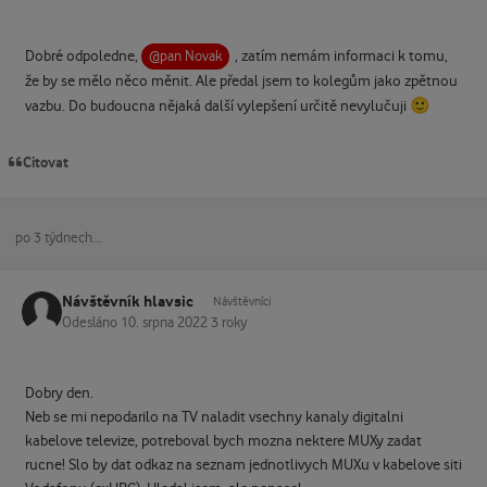
Dobré odpoledne,
, zatím nemám informaci k tomu,
@pan Novak
že by se mělo něco měnit. Ale předal jsem to kolegům jako zpětnou
🙂
vazbu. Do budoucna nějaká další vylepšení určitě nevylučuji
Citovat
po 3 týdnech...
Návštěvník hlavsic
Návštěvníci
Odesláno
10. srpna 2022
3 roky
Dobry den.
Neb se mi nepodarilo na TV naladit vsechny kanaly digitalni
kabelove televize, potreboval bych mozna nektere MUXy zadat
rucne! Slo by dat odkaz na seznam jednotlivych MUXu v kabelove siti