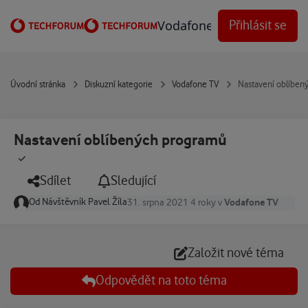
Přejít na obsah
Vodafone Techforum
Přihlásit se
Úvodní stránka
Diskuzní kategorie
Vodafone TV
Nastavení oblíben
Nastavení oblíbených programů
Sdílet
Sledující
Od
Návštěvník Pavel Žíla
Vodafone TV
31. srpna 2021
4 roky
v
Založit nové téma
Odpovědět na toto téma