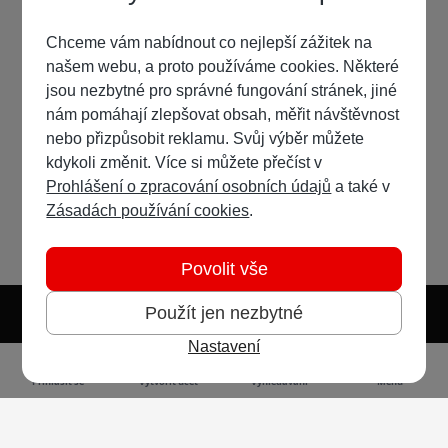
Chceme vám nabídnout co nejlepší zážitek na
našem webu, a proto používáme cookies. Některé
jsou nezbytné pro správné fungování stránek, jiné
nám pomáhají zlepšovat obsah, měřit návštěvnost
nebo přizpůsobit reklamu. Svůj výběr můžete
kdykoli změnit. Více si můžete přečíst v
Prohlášení o zpracování osobních údajů
a také v
Zásadách používání cookies
.
Povolit vše
Použít jen nezbytné
Nastavení
Světlý režim
Tmavý režim
Předvolba systému
Jazyk
RSS
Přihlásit se
Vytvořit účet
Vyhledávání
Menu
Ochrana osobních údajů
Cookies