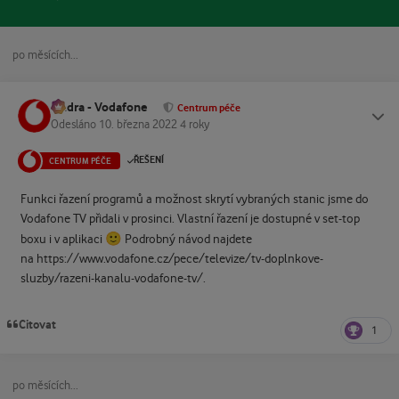
po měsících...
Ondra - Vodafone
Status
Centrum péče
Odesláno
10. března 2022
4 roky
ŘEŠENÍ
CENTRUM PÉČE
Funkci řazení programů a možnost skrytí vybraných stanic jsme do
Vodafone TV přidali v prosinci. Vlastní řazení je dostupné v set-top
🙂
boxu i v aplikaci
Podrobný návod najdete
na https://www.vodafone.cz/pece/televize/tv-doplnkove-
sluzby/razeni-kanalu-vodafone-tv/.
Citovat
1
po měsících...