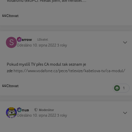
Vodafonu (exUPC). Hledal jsem, ale nenasel.....
Citovat
Sparrow
Status
Uživatel
Odesláno
10. srpna 2022
3 roky
Pokud myslíš TV přes CA modul tak seznam je
zde
https://www.vodafone.cz/pece/televize/kabelova-tv/ca-modul/
Citovat
1
tomus
Status
Moderátor
Odesláno
10. srpna 2022
3 roky