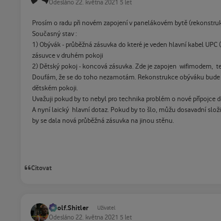
Odesláno
22. května 2021
5 let
Prosím o radu při novém zapojení v panelákovém bytě (rekonstru
Současný stav :
1) Obývák - průběžná zásuvka do které je veden hlavní kabel UPC (
zásuvce v druhém pokoji
2) Dětský pokoj - koncová zásuvka. Zde je zapojen wifimodem, te
Doufám, že se do toho nezamotám. Rekonstrukce obýváku bude trvat
dětském pokoji.
Uvažuji pokud by to nebyl pro technika problém o nové přípojce d
A nyní laický hlavní dotaz. Pokud by to šlo, můžu dosavadní slož
by se dala nová průběžná zásuvka na jinou stěnu.
Citovat
Adolf.Shitler
Uživatel
Odesláno
22. května 2021
5 let