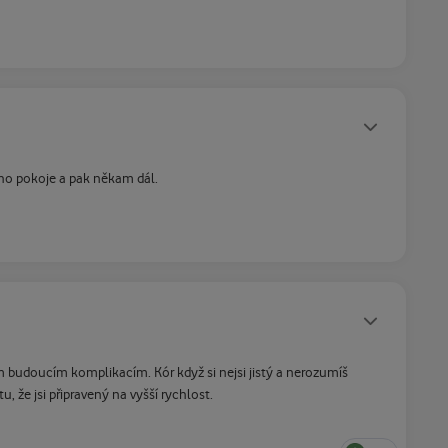
Statusy autora
oho pokoje a pak někam dál.
Statusy autora
m budoucím komplikacím. Kór když si nejsi jistý a nerozumíš
, že jsi připravený na vyšší rychlost.