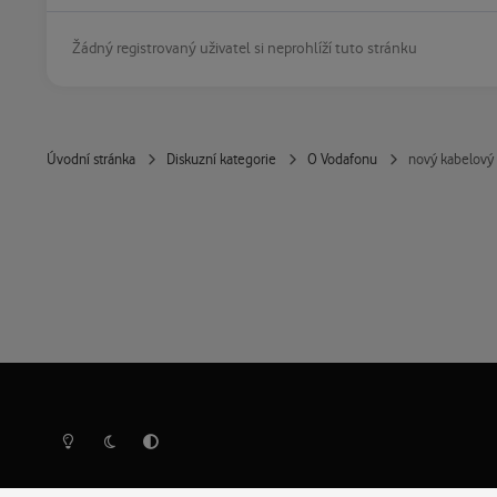
Žádný registrovaný uživatel si neprohlíží tuto stránku
Úvodní stránka
Diskuzní kategorie
O Vodafonu
nový kabelový 
Světlý režim
Tmavý režim
Předvolba systému