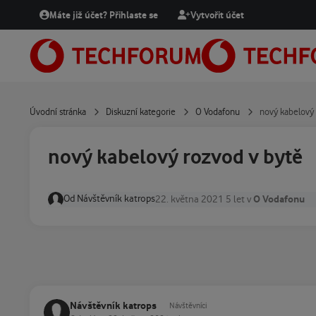
Přejít na obsah
Máte již účet? Přihlaste se
Vytvořit účet
Úvodní stránka
Diskuzní kategorie
O Vodafonu
nový kabelový 
nový kabelový rozvod v bytě
Od
Návštěvník katrops
O Vodafonu
22. května 2021
5 let
v
Návštěvník katrops
Návštěvníci