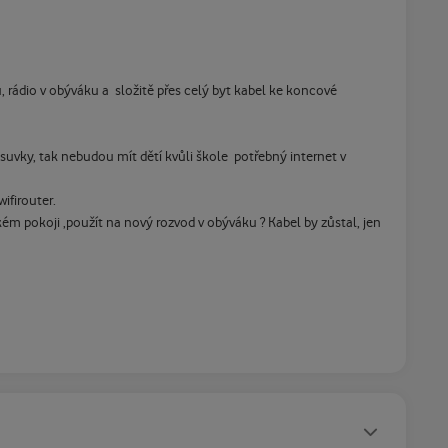
, rádio v obýváku a složitě přes celý byt kabel ke koncové
uvky, tak nebudou mít dětí kvůli škole potřebný internet v
ifirouter.
ém pokoji ,použít na nový rozvod v obýváku ? Kabel by zůstal, jen
Statusy autora