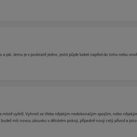
co a jak. Jemu je v podstatě jedno, jestli půjde kabel napřed do toho nebo on
k a na místě vyřeší. Vyhneš se třeba nějakým nedokonalým spojům, nebo nějaký
budeš mít novou zásuvku v dětském pokoji, případně nový celý přívod a jistotu