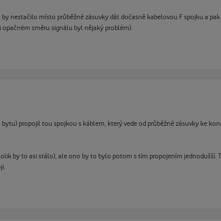
li by nestačilo místo průběžné zásuvky dát dočasně kabelovou F spojku a pak t
při opačném směru signálu byl nějaký problém).
 bytu) propojil tou spojkou s káblem, který vede od průběžné zásuvky ke ko
 kolik by to asi stálo), ale ono by to bylo potom s tím propojením jednodušš
i.