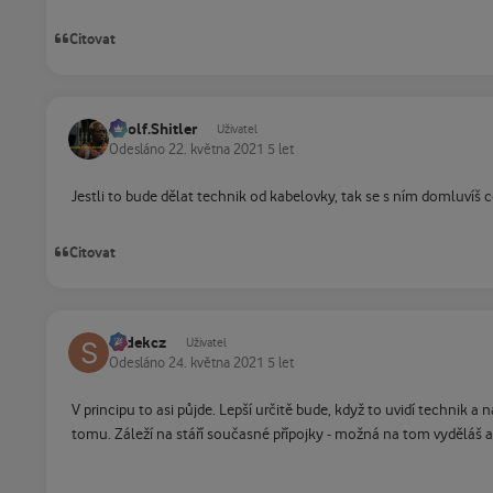
Citovat
Adolf.Shitler
Uživatel
Odesláno
22. května 2021
5 let
Jestli to bude dělat technik od kabelovky, tak se s ním domluvíš 
Citovat
sodekcz
Uživatel
Odesláno
24. května 2021
5 let
V principu to asi půjde. Lepší určitě bude, když to uvidí techni
tomu. Záleží na stáří současné přípojky - možná na tom vyděláš a 