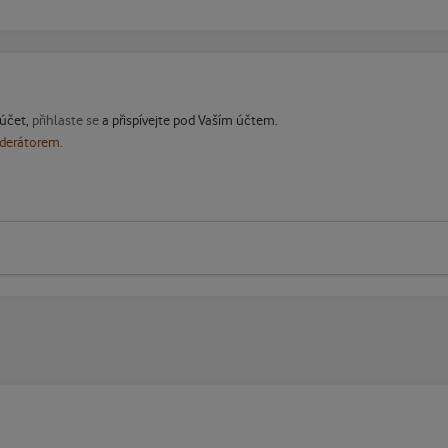
 účet,
přihlaste se
a přispívejte pod Vaším účtem.
oderátorem.