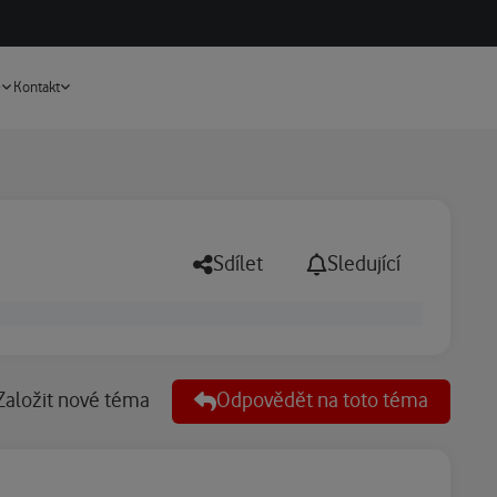
Vyhledávání
e
Kontakt
Sdílet
Sledující
Založit nové téma
Odpovědět na toto téma