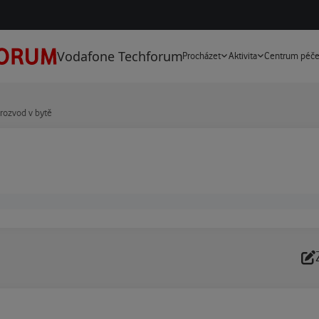
Vodafone Techforum
Procházet
Aktivita
Centrum péč
rozvod v bytě