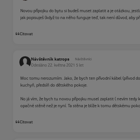
Novou přípojku do bytu si budeš muset zaplatit a je otázkou, jest
jak popisuješ (když to na něho funguje teď, tak není důvod, aby 
Citovat
Návštěvník katrops
Návštěvníci
Odesláno
22. května 2021
5 let
Moc tomu nerozumím. Jako, že bych ten přívodní kábel (přívod do
kuchyň, předsíň do dětského pokoje.
No já vím, že bych tu novou přípojku musel zaplatit ( nevím tedy
opačné stěně než je nyní. Ta stěna je blíže k tomu dětskému pokoj
Citovat