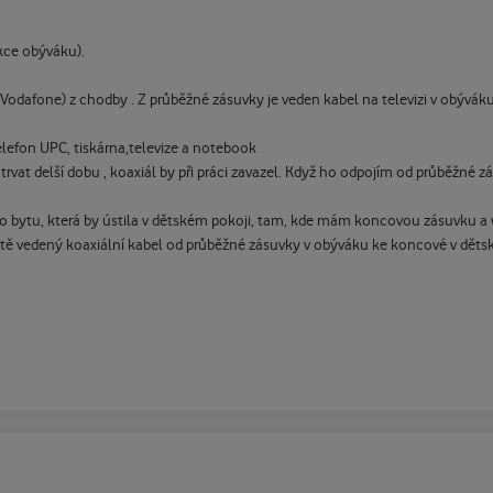
kce obýváku).
Vodafone) z chodby . Z průběžné zásuvky je veden kabel na televizi v obýváku
lefon UPC, tiskárna,televize a notebook
 delší dobu , koaxiál by při práci zavazel. Když ho odpojím od průběžné zás
o bytu, která by ústila v dětském pokoji, tam, kde mám koncovou zásuvku a w
itě vedený koaxiální kabel od průběžné zásuvky v obýváku ke koncové v dětsk