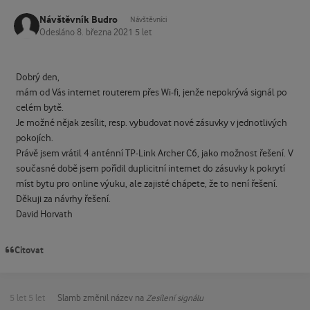
Návštěvník Budro
Návštěvníci
Odesláno
8. března 2021
5 let
Dobrý den,
mám od Vás internet routerem přes Wi-fi, jenže nepokrývá signál po
celém bytě.
Je možné nějak zesílit, resp. vybudovat nové zásuvky v jednotlivých
pokojích.
Právě jsem vrátil 4 anténní TP-Link Archer C6, jako možnost řešení. V
současné době jsem pořídil duplicitní internet do zásuvky k pokrytí
míst bytu pro online výuku, ale zajisté chápete, že to není řešení.
Děkuji za návrhy řešení.
David Horvath
Citovat
5 let
5 let
Slamb
změnil název na
Zesílení signálu