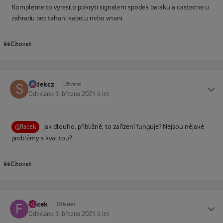
Kompletne to vyresilo pokryti signalem spodek baraku a castecne u
zahradu bez tahani kabelu nebo vrtani.
Citovat
sodekcz
Status
Uživatel
Odesláno
9. března 2021
5 let
jak dlouho, přibližně, to zařízení funguje? Nejsou nějaké
@flacek
problémy s kvalitou?
Citovat
flacek
Status
Uživatel
Odesláno
9. března 2021
5 let