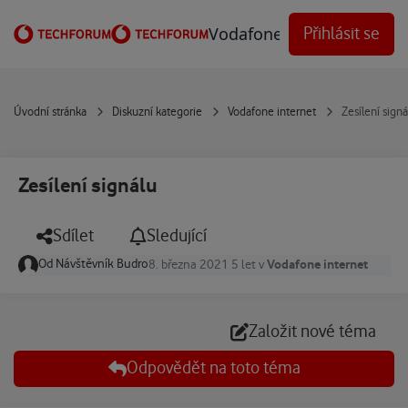
Přejít na obsah
Vodafone Techforum
Přihlásit se
Úvodní stránka
Diskuzní kategorie
Vodafone internet
Zesílení signá
Zesílení signálu
Sdílet
Sledující
Od
Návštěvník Budro
Vodafone internet
8. března 2021
5 let
v
Založit nové téma
Odpovědět na toto téma