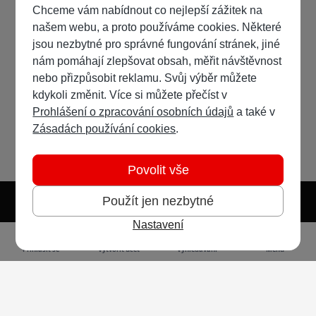
Chceme vám nabídnout co nejlepší zážitek na
našem webu, a proto používáme cookies. Některé
jsou nezbytné pro správné fungování stránek, jiné
nám pomáhají zlepšovat obsah, měřit návštěvnost
nebo přizpůsobit reklamu. Svůj výběr můžete
kdykoli změnit. Více si můžete přečíst v
Prohlášení o zpracování osobních údajů
a také v
Zásadách používání cookies
.
Povolit vše
Použít jen nezbytné
Nastavení
Světlý režim
Tmavý režim
Předvolba systému
Jazyk
RSS
Přihlásit se
Vytvořit účet
Vyhledávání
Menu
Ochrana osobních údajů
Cookies
Vodafone Czech Republic a.s.,