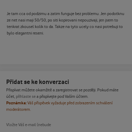
Je tam cca od podzimu a zatim funguje bez problemu. Jen podotknu
ze net nasi maji 50/50, po siti kopirovani nepouzivaji, jen jsem to
tenkrat zkousel kolik to da. Takze na tyto ucely co nasi potrebuji to
bylo elegantni reseni.
Přidat se ke konverzaci
Přispívat můžete okamžitě a zaregistrovat se později. Pokud máte
účet,
přihlaste se
a přispívejte pod Vaším účtem.
Poznámka:
Váš příspěvek vyžaduje před zobrazením schválení
moderátorem.