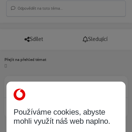
Odpovědět na toto téma...
Sdílet
Sledující
Přejít na přehled témat
Právě prohlíží tuto stránku
0
Žádný registrovaný uživatel si neprohlíží tuto stránku
Používáme cookies, abyste
mohli využít náš web naplno.