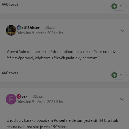
Citovat
1
Adolf.Shitler
Status
Uživatel
Odesláno
9. března 2021
5 let
V první řadě to chce se obrátit na odborníka a nesnažit se cokoliv
řešit svépomocí, když tomu člověk prakticky nerozumí.
Citovat
1
flacek
Status
Uživatel
Odesláno
9. března 2021
5 let
U rodicu v baraku pouzivam Powerline. Je tam jeste sit TN-C, a i tak
realna rychlost site je cca 190Mbps.