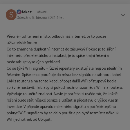
sodekcz
Status
Uživatel
Odesláno
8. března 2021
5 let
Předně - tohle není místo, odkud máš internet. Je to pouze
uživatelské forum.
Co to znamená duplicitní internet do zásuvky? Pokud je to šíření
internetu přes elektrickou instalaci, je to spíše krajní řešení a
nedosahuje vysokých rychlostí.
Co se týká WiFi signálu - různé repeatery existují ale nejsou ideálním
řešením. Spíše se doporučuje do místa bez signálu natáhnout kabel
LAN z routeru a na tento kabel připojit další WiFi přístupový bod a
správně nastavit. Tak, aby si pokud možno rozuměl s WiFi na routeru.
Vyžaduje to určité znalosti. Navíc je potřeba si uvědomit, že každé
řešení bude stát nějaké peníze a udělat si představu o výšce vlastní
investice. V případě opravdu mizerného signálu a potřebě lepšího
pokrytí WiFi signálem by se dalo použít a po bytě rozmístit několik
WiFi jednotnek od Ubiquiti.